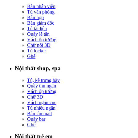
Bàn nhân viên
Tủ văn phòng
Bàn họp
Bàn giám đốc
Tủ tài liệu
Quầy lễ tân
Vách ốp tường
Chữ nổi 3D
Tủ locker
Ghế
Nội thất shop, spa
Tủ, kệ trưng bày
Quầy thu ngân
Vách ốp tường
Chữ 3D
Vách ngăn cnc
Tủ nhiều ngăn
Bàn làm nail
Quầy bar
Ghế
Nội thất trẻ em