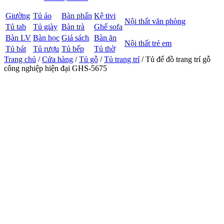
Giường
Tủ áo
Bàn phấn
Kệ tivi
Nội thất văn phòng
Tủ tab
Tủ giày
Bàn trà
Ghế sofa
Bàn LV
Bàn học
Giá sách
Bàn ăn
Nội thất trẻ em
Tủ bát
Tủ rượu
Tủ bếp
Tủ thờ
Trang chủ
/
Cửa hàng
/
Tủ gỗ
/
Tủ trang trí
/ Tủ để đồ trang trí gỗ
công nghiệp hiện đại GHS-5675