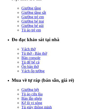
Giường tầng
Giường tầng sắt
Giường trẻ em
Giường bé trai
Giường bé gái
Tủ áo trẻ em
Đo đạc khảo sát tại nhà
Vách thờ
Tủ thờ - Bàn thờ
Bàn console
Tủ để bể cá
Ốp bàn thờ
Vách ốp tường
Mua về tự ráp (bán sẵn, giá rẻ)
Giường bệt
Tủ áo cửa lùa
Bàn lắp ghép
Kệ lò vi sóng
Tủ giày thông minh