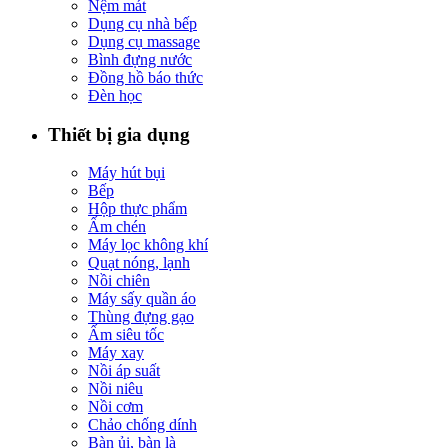
Nệm mát
Dụng cụ nhà bếp
Dụng cụ massage
Bình đựng nước
Đồng hồ báo thức
Đèn học
Thiết bị gia dụng
Máy hút bụi
Bếp
Hộp thực phẩm
Ấm chén
Máy lọc không khí
Quạt nóng, lạnh
Nồi chiên
Máy sấy quần áo
Thùng đựng gạo
Ấm siêu tốc
Máy xay
Nồi áp suất
Nồi niêu
Nồi cơm
Chảo chống dính
Bàn ủi, bàn là