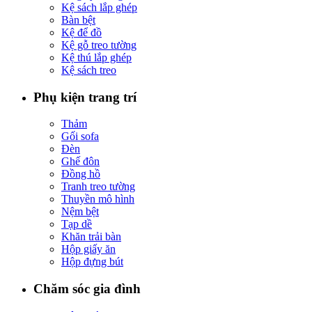
Kệ sách lắp ghép
Bàn bệt
Kệ để đồ
Kệ gỗ treo tường
Kệ thú lắp ghép
Kệ sách treo
Phụ kiện trang trí
Thảm
Gối sofa
Đèn
Ghế đôn
Đồng hồ
Tranh treo tường
Thuyền mô hình
Nệm bệt
Tạp dề
Khăn trải bàn
Hộp giấy ăn
Hộp đựng bút
Chăm sóc gia đình