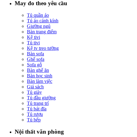
May đo theo yêu cầu
Tủ quần áo
Tú áo cánh kính
Giường ngủ
Bàn trang điểm
Kệ tivi
Tủ tivi
Kệ tv treo tường
Bàn sofa
Ghế sofa
Sofa gỗ
Bàn ghế ăn
Bàn học sinh
Bàn làm việc
Giá sách
Tủ giày
Tủ đầu giường
Tủ trang trí
Tủ bát đĩa
Tủ rượu
Tủ bếp
Nội thất văn phòng