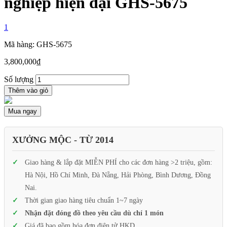
nghiệp hiện đại GHS-5675
1
Mã hàng: GHS-5675
3,800,000
₫
Số lượng
Thêm vào giỏ
Mua ngay
XƯỞNG MỘC - TỪ 2014
Giao hàng & lắp đặt MIỄN PHÍ cho các đơn hàng >2 triệu, gồm:
Hà Nội, Hồ Chí Minh, Đà Nẵng, Hải Phòng, Bình Dương, Đồng
Nai.
Thời gian giao hàng tiêu chuẩn 1~7 ngày
Nhận đặt đóng đồ theo yêu cầu dù chỉ 1 món
Giá đã bao gồm hóa đơn điện tử HKD