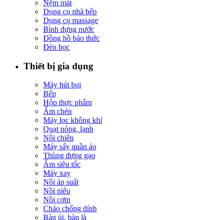
Nệm mát
Dụng cụ nhà bếp
Dụng cụ massage
Bình đựng nước
Đồng hồ báo thức
Đèn học
Thiết bị gia dụng
Máy hút bụi
Bếp
Hộp thực phẩm
Ấm chén
Máy lọc không khí
Quạt nóng, lạnh
Nồi chiên
Máy sấy quần áo
Thùng đựng gạo
Ấm siêu tốc
Máy xay
Nồi áp suất
Nồi niêu
Nồi cơm
Chảo chống dính
Bàn ủi, bàn là