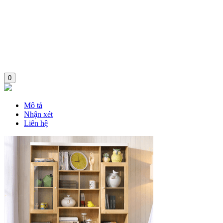
0
Mô tả
Nhận xét
Liên hệ