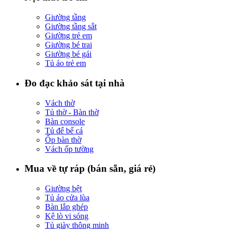
Giường tầng
Giường tầng sắt
Giường trẻ em
Giường bé trai
Giường bé gái
Tủ áo trẻ em
Đo đạc khảo sát tại nhà
Vách thờ
Tủ thờ - Bàn thờ
Bàn console
Tủ để bể cá
Ốp bàn thờ
Vách ốp tường
Mua về tự ráp (bán sẵn, giá rẻ)
Giường bệt
Tủ áo cửa lùa
Bàn lắp ghép
Kệ lò vi sóng
Tủ giày thông minh