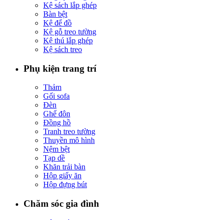
Kệ sách lắp ghép
Bàn bệt
Kệ để đồ
Kệ gỗ treo tường
Kệ thú lắp ghép
Kệ sách treo
Phụ kiện trang trí
Thảm
Gối sofa
Đèn
Ghế đôn
Đồng hồ
Tranh treo tường
Thuyền mô hình
Nệm bệt
Tạp dề
Khăn trải bàn
Hộp giấy ăn
Hộp đựng bút
Chăm sóc gia đình