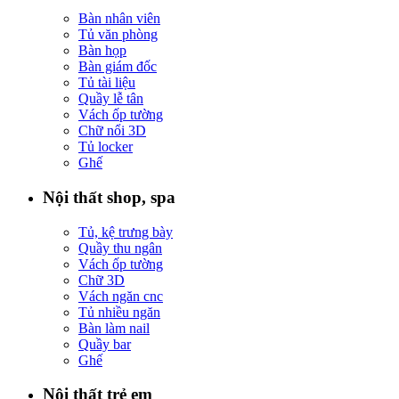
Bàn nhân viên
Tủ văn phòng
Bàn họp
Bàn giám đốc
Tủ tài liệu
Quầy lễ tân
Vách ốp tường
Chữ nổi 3D
Tủ locker
Ghế
Nội thất shop, spa
Tủ, kệ trưng bày
Quầy thu ngân
Vách ốp tường
Chữ 3D
Vách ngăn cnc
Tủ nhiều ngăn
Bàn làm nail
Quầy bar
Ghế
Nội thất trẻ em