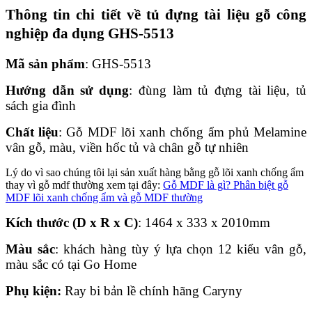
Thông tin chi tiết về tủ đựng tài liệu gỗ công
nghiệp đa dụng GHS-5513
Mã sản phẩm
: GHS-5513
Hướng dẫn sử dụng
: đùng làm tủ đựng tài liệu, tủ
sách gia đình
Chất liệu
: Gỗ MDF lõi xanh chống ẩm phủ Melamine
vân gỗ, màu, viền hốc tủ và chân gỗ tự nhiên
Lý do vì sao chúng tôi lại sản xuất hàng bằng gỗ lõi xanh chống ẩm
thay vì gỗ mdf thường xem tại đây:
Gỗ MDF là gì? Phân biệt gỗ
MDF lõi xanh chống ẩm và gỗ MDF thường
Kích thước (D x R x C)
: 1464 x 333 x 2010mm
Màu sắc
: khách hàng tùy ý lựa chọn 12 kiểu vân gỗ,
màu sắc có tại Go Home
Phụ kiện:
Ray bi bản lề chính hãng Caryny