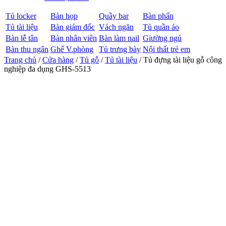
Tủ locker
Bàn họp
Quầy bar
Bàn phấn
Tủ tài liệu
Bàn giám đốc
Vách ngăn
Tủ quần áo
Bàn lễ tân
Bàn nhân viên
Bàn làm nail
Giường ngủ
Bàn thu ngân
Ghế V.phòng
Tủ trưng bày
Nội thất trẻ em
Trang chủ
/
Cửa hàng
/
Tủ gỗ
/
Tủ tài liệu
/ Tủ đựng tài liệu gỗ công
nghiệp đa dụng GHS-5513