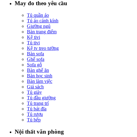
May đo theo yêu cầu
Tủ quần áo
Tú áo cánh kính
Giường ngủ
Bàn trang điểm
Kệ tivi
Tủ tivi
Kệ tv treo tường
Bàn sofa
Ghế sofa
Sofa gỗ
Bàn ghế ăn
Bàn học sinh
Bàn làm việc
Giá sách
Tủ giày
Tủ đầu giường
Tủ trang trí
Tủ bát đĩa
Tủ rượu
Tủ bếp
Nội thất văn phòng