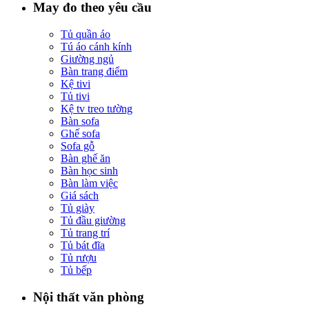
May đo theo yêu cầu
Tủ quần áo
Tú áo cánh kính
Giường ngủ
Bàn trang điểm
Kệ tivi
Tủ tivi
Kệ tv treo tường
Bàn sofa
Ghế sofa
Sofa gỗ
Bàn ghế ăn
Bàn học sinh
Bàn làm việc
Giá sách
Tủ giày
Tủ đầu giường
Tủ trang trí
Tủ bát đĩa
Tủ rượu
Tủ bếp
Nội thất văn phòng