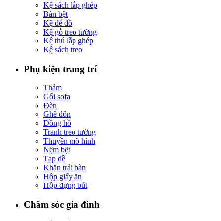
Kệ sách lắp ghép
Bàn bệt
Kệ để đồ
Kệ gỗ treo tường
Kệ thú lắp ghép
Kệ sách treo
Phụ kiện trang trí
Thảm
Gối sofa
Đèn
Ghế đôn
Đồng hồ
Tranh treo tường
Thuyền mô hình
Nệm bệt
Tạp dề
Khăn trải bàn
Hộp giấy ăn
Hộp đựng bút
Chăm sóc gia đình