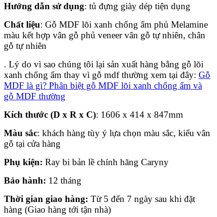
Hướng dẫn sử dụng
: tủ đựng giày dép tiện dụng
Chất liệu
: Gỗ MDF lõi xanh chống ẩm phủ Melamine
màu kết hợp vân gỗ phủ veneer vân gỗ tự nhiên, chân
gỗ tự nhiên
. Lý do vì sao chúng tôi lại sản xuất hàng bằng gỗ lõi
xanh chống ẩm thay vì gỗ mdf thường xem tại đây:
Gỗ
MDF là gì? Phân biệt gỗ MDF lõi xanh chống ẩm và
gỗ MDF thường
Kích thước (D x R x C)
: 1606 x 414 x 847mm
Màu sắc
: khách hàng tùy ý lựa chọn màu sắc, kiểu vân
gỗ tại cửa hàng
Phụ kiện:
Ray bi bản lề chính hãng Caryny
Bảo hành:
12 tháng
Thời gian giao hàng:
Từ 5 đến 7 ngày sau khi đặt
hàng (Giao hàng tới tận nhà)