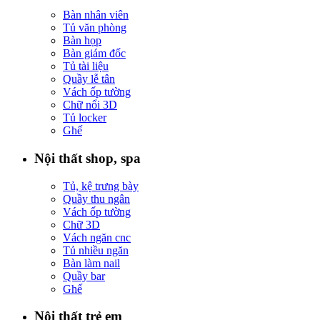
Bàn nhân viên
Tủ văn phòng
Bàn họp
Bàn giám đốc
Tủ tài liệu
Quầy lễ tân
Vách ốp tường
Chữ nổi 3D
Tủ locker
Ghế
Nội thất shop, spa
Tủ, kệ trưng bày
Quầy thu ngân
Vách ốp tường
Chữ 3D
Vách ngăn cnc
Tủ nhiều ngăn
Bàn làm nail
Quầy bar
Ghế
Nội thất trẻ em