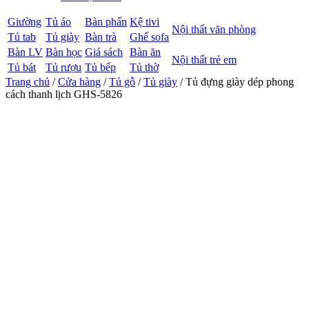
Giường
Tủ áo
Bàn phấn
Kệ tivi
Nội thất văn phòng
Tủ tab
Tủ giày
Bàn trà
Ghế sofa
Bàn LV
Bàn học
Giá sách
Bàn ăn
Nội thất trẻ em
Tủ bát
Tủ rượu
Tủ bếp
Tủ thờ
Trang chủ
/
Cửa hàng
/
Tủ gỗ
/
Tủ giày
/ Tủ đựng giày dép phong
cách thanh lịch GHS-5826