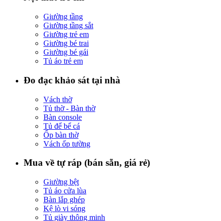
Giường tầng
Giường tầng sắt
Giường trẻ em
Giường bé trai
Giường bé gái
Tủ áo trẻ em
Đo đạc khảo sát tại nhà
Vách thờ
Tủ thờ - Bàn thờ
Bàn console
Tủ để bể cá
Ốp bàn thờ
Vách ốp tường
Mua về tự ráp (bán sẵn, giá rẻ)
Giường bệt
Tủ áo cửa lùa
Bàn lắp ghép
Kệ lò vi sóng
Tủ giày thông minh