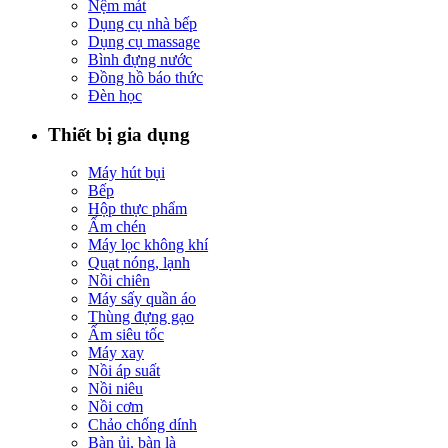
Nệm mát
Dụng cụ nhà bếp
Dụng cụ massage
Bình đựng nước
Đồng hồ báo thức
Đèn học
Thiết bị gia dụng
Máy hút bụi
Bếp
Hộp thực phẩm
Ấm chén
Máy lọc không khí
Quạt nóng, lạnh
Nồi chiên
Máy sấy quần áo
Thùng đựng gạo
Ấm siêu tốc
Máy xay
Nồi áp suất
Nồi niêu
Nồi cơm
Chảo chống dính
Bàn ủi, bàn là