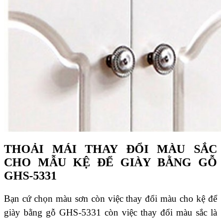
THOẢI MÁI THAY ĐỔI MÀU SẮC
CHO MẪU KỆ ĐỂ GIÀY BẰNG GỖ
GHS-5331
Bạn cứ chọn màu sơn còn việc thay đổi màu cho kệ để
giày bằng gỗ GHS-5331 còn việc thay đổi màu sắc là