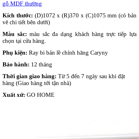
gỗ MDF thường
Kích th
ướ
c:
(D)1072 x (R)370 x (C)1075 mm (có bản
vẽ chi tiết bên dưới)
Màu s
ắ
c:
màu sắc đa dạng khách hàng trực tiếp lựa
chọn tại cửa hàng.
Phụ kiện:
Ray bi bản lề chính hãng Caryny
Bảo hành:
12 tháng
Thời gian giao hàng:
Từ 5 đến 7 ngày sau khi đặt
hàng (Giao hàng tới tận nhà)
Xuất xứ:
GO HOME