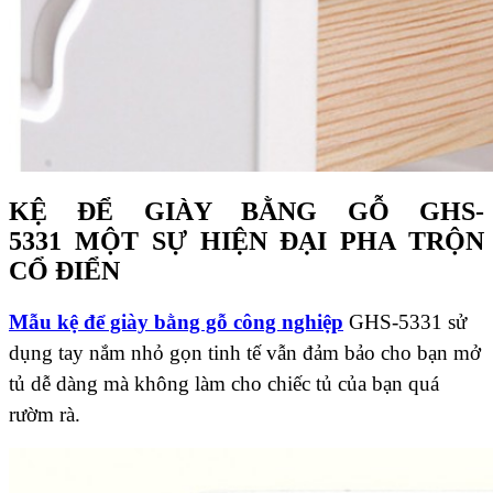
KỆ ĐỂ GIÀY BẰNG GỖ GHS-
5331 MỘT SỰ HIỆN ĐẠI PHA TRỘN
CỔ ĐIỂN
Mẫu
kệ để giày bằng gỗ công nghiệp
GHS-5331 sử
dụng tay nắm nhỏ gọn tinh tế vẫn đảm bảo cho bạn mở
tủ dễ dàng mà không làm cho chiếc tủ của bạn quá
rườm rà.