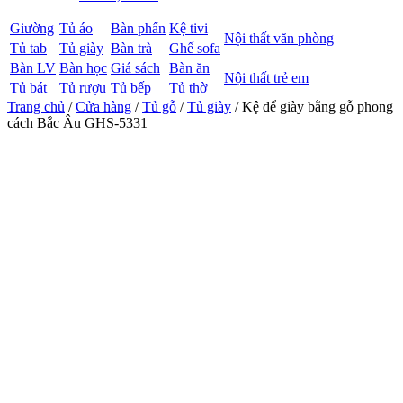
Giường
Tủ áo
Bàn phấn
Kệ tivi
Nội thất văn phòng
Tủ tab
Tủ giày
Bàn trà
Ghế sofa
Bàn LV
Bàn học
Giá sách
Bàn ăn
Nội thất trẻ em
Tủ bát
Tủ rượu
Tủ bếp
Tủ thờ
Trang chủ
/
Cửa hàng
/
Tủ gỗ
/
Tủ giày
/ Kệ để giày bằng gỗ phong
cách Bắc Âu GHS-5331