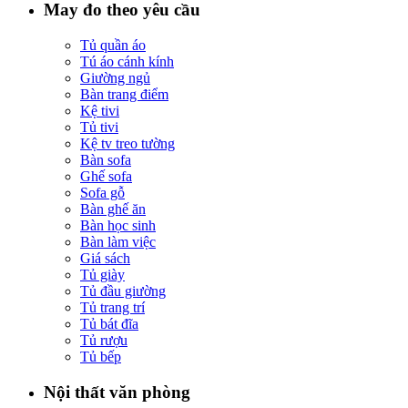
May đo theo yêu cầu
Tủ quần áo
Tú áo cánh kính
Giường ngủ
Bàn trang điểm
Kệ tivi
Tủ tivi
Kệ tv treo tường
Bàn sofa
Ghế sofa
Sofa gỗ
Bàn ghế ăn
Bàn học sinh
Bàn làm việc
Giá sách
Tủ giày
Tủ đầu giường
Tủ trang trí
Tủ bát đĩa
Tủ rượu
Tủ bếp
Nội thất văn phòng