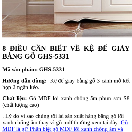
8 ĐIỀU CẦN BIẾT VỀ KỆ ĐỂ GIÀY
BẰNG GỖ GHS-5331
Mã s
ả
n ph
ẩ
m: GHS-5331
H
ướ
ng d
ẫ
n d
ù
ng:
Kệ để giày bằng gỗ 3 cánh mở kết
hợp 2 ngăn kéo.
Ch
ấ
t li
ệ
u:
Gỗ MDF lõi xanh chống ẩm phun sơn S8
(chất lượng cao)
. Lý do vì sao chúng tôi lại sản xuất hàng bằng gỗ lõi
xanh chống ẩm thay vì gỗ mdf thường xem tại đây:
Gỗ
MDF là gì? Phân biệt gỗ MDF lõi xanh chống ẩm và