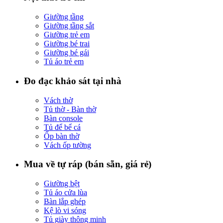
Giường tầng
Giường tầng sắt
Giường trẻ em
Giường bé trai
Giường bé gái
Tủ áo trẻ em
Đo đạc khảo sát tại nhà
Vách thờ
Tủ thờ - Bàn thờ
Bàn console
Tủ để bể cá
Ốp bàn thờ
Vách ốp tường
Mua về tự ráp (bán sẵn, giá rẻ)
Giường bệt
Tủ áo cửa lùa
Bàn lắp ghép
Kệ lò vi sóng
Tủ giày thông minh