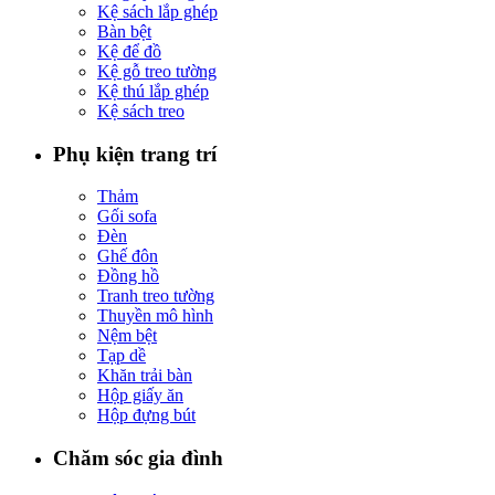
Kệ sách lắp ghép
Bàn bệt
Kệ để đồ
Kệ gỗ treo tường
Kệ thú lắp ghép
Kệ sách treo
Phụ kiện trang trí
Thảm
Gối sofa
Đèn
Ghế đôn
Đồng hồ
Tranh treo tường
Thuyền mô hình
Nệm bệt
Tạp dề
Khăn trải bàn
Hộp giấy ăn
Hộp đựng bút
Chăm sóc gia đình