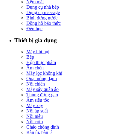
Nệm mát
Dụng cụ nhà bếp
Dụng cụ massage
Bình đựng nước
Đồng hồ báo thức
Đèn học
Thiết bị gia dụng
Máy hút bụi
Bếp
Hộp thực phẩm
Ấm chén
Máy lọc không khí
Quạt nóng, lạnh
Nồi chiên
Máy sấy quần áo
Thùng đựng gạo
Ấm siêu tốc
Máy xay
Nồi áp suất
Nồi niêu
Nồi cơm
Chảo chống dính
Bàn ủi, bàn là