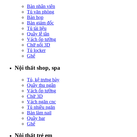
Bàn nhân viên
Tủ văn phòng
Bàn họp
Bàn giám đốc
Tủ tài liệu
Quầy lễ tân
Vách ốp tường
Chữ nổi 3D
Tủ locker
Ghế
Nội thất shop, spa
Tủ, kệ trưng bày
Quầy thu ngân
Vách ốp tường
Chữ 3D
Vách ngăn cnc
Tủ nhiều ngăn
Bàn làm nail
Quầy bar
Ghế
Nội thất trẻ em