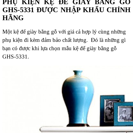
PHỤ KIỆN KỆ ĐỂ GIÀY BẰNG GỖ
GHS-5331 ĐƯỢC NHẬP KHẨU CHÍNH
HÃNG
Một kệ để giày bằng gỗ với giá cả hợp lý cùng những
phụ kiện đi kèm đảm bảo chất lượng. Đó là những gì
bạn có được khi lựa chọn mẫu kệ để giày bằng gỗ
GHS-5331.