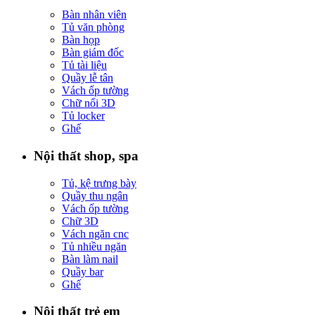
Bàn nhân viên
Tủ văn phòng
Bàn họp
Bàn giám đốc
Tủ tài liệu
Quầy lễ tân
Vách ốp tường
Chữ nổi 3D
Tủ locker
Ghế
Nội thất shop, spa
Tủ, kệ trưng bày
Quầy thu ngân
Vách ốp tường
Chữ 3D
Vách ngăn cnc
Tủ nhiều ngăn
Bàn làm nail
Quầy bar
Ghế
Nội thất trẻ em