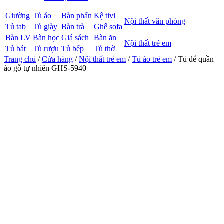
Giường
Tủ áo
Bàn phấn
Kệ tivi
Nội thất văn phòng
Tủ tab
Tủ giày
Bàn trà
Ghế sofa
Bàn LV
Bàn học
Giá sách
Bàn ăn
Nội thất trẻ em
Tủ bát
Tủ rượu
Tủ bếp
Tủ thờ
Trang chủ
/
Cửa hàng
/
Nội thất trẻ em
/
Tủ áo trẻ em
/ Tủ để quần
áo gỗ tự nhiên GHS-5940