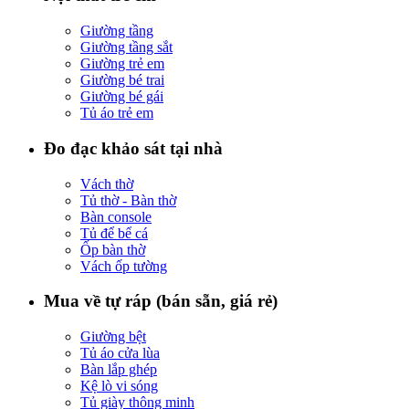
Giường tầng
Giường tầng sắt
Giường trẻ em
Giường bé trai
Giường bé gái
Tủ áo trẻ em
Đo đạc khảo sát tại nhà
Vách thờ
Tủ thờ - Bàn thờ
Bàn console
Tủ để bể cá
Ốp bàn thờ
Vách ốp tường
Mua về tự ráp (bán sẵn, giá rẻ)
Giường bệt
Tủ áo cửa lùa
Bàn lắp ghép
Kệ lò vi sóng
Tủ giày thông minh