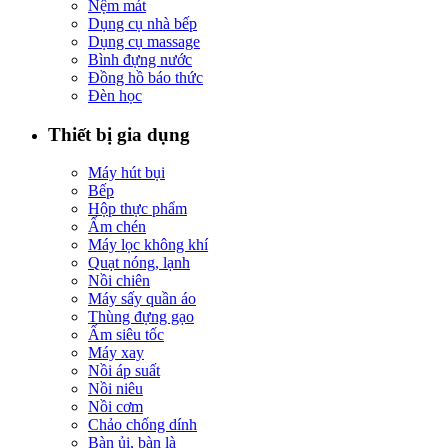
Nệm mát
Dụng cụ nhà bếp
Dụng cụ massage
Bình đựng nước
Đồng hồ báo thức
Đèn học
Thiết bị gia dụng
Máy hút bụi
Bếp
Hộp thực phẩm
Ấm chén
Máy lọc không khí
Quạt nóng, lạnh
Nồi chiên
Máy sấy quần áo
Thùng đựng gạo
Ấm siêu tốc
Máy xay
Nồi áp suất
Nồi niêu
Nồi cơm
Chảo chống dính
Bàn ủi, bàn là