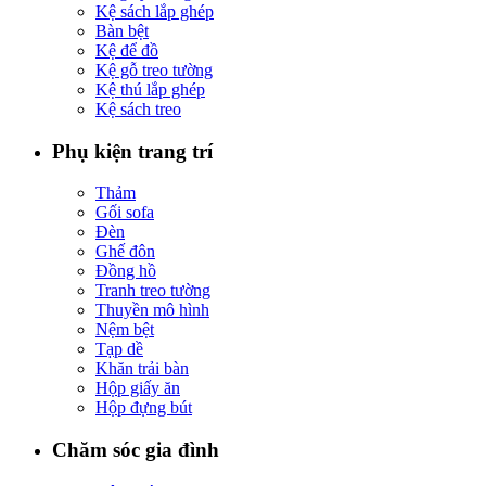
Kệ sách lắp ghép
Bàn bệt
Kệ để đồ
Kệ gỗ treo tường
Kệ thú lắp ghép
Kệ sách treo
Phụ kiện trang trí
Thảm
Gối sofa
Đèn
Ghế đôn
Đồng hồ
Tranh treo tường
Thuyền mô hình
Nệm bệt
Tạp dề
Khăn trải bàn
Hộp giấy ăn
Hộp đựng bút
Chăm sóc gia đình