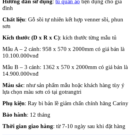
Hướng dẫn sử dụng
:
tủ quần áo
tiện dụng cho gia
đình
Chất liệu
: Gỗ sồi tự nhiên kết hợp venner sồi, phun
sơn
Kích thước (D x R x C)
: kích thước từng mẫu tủ
Mẫu A – 2 cánh: 958 x 570 x 2000mm có giá bán là
10.100.000
vnđ
Mẫu B – 3 cánh: 1362 x 570 x 2000mm có giá bán là
14.900.000
vnđ
Màu sắc
: như sản phẩm mẫu hoặc khách hàng tùy ý
lựa chọn màu sơn có tại gotrangtri
Phụ kiện
: Ray bi bản lề giảm chấn chính hãng Cariny
Bảo hành
: 12 tháng
Thời gian giao hàng
: từ 7-10 ngày sau khi đặt hàng