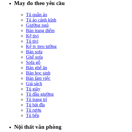
May đo theo yêu cầu
Tủ quần áo
Tú áo cánh kính
Giường ngủ
Bàn trang điểm
Kệ tivi
Tủ tivi
Kệ tv treo tường
Bàn sofa
Ghế sofa
Sofa gỗ
Bàn ghế ăn
Bàn học sinh
Bàn làm việc
Giá sách
Tủ giày
Tủ đầu giường
Tủ trang trí
Tủ bát đĩa
Tủ rượu
Tủ bếp
Nội thất văn phòng