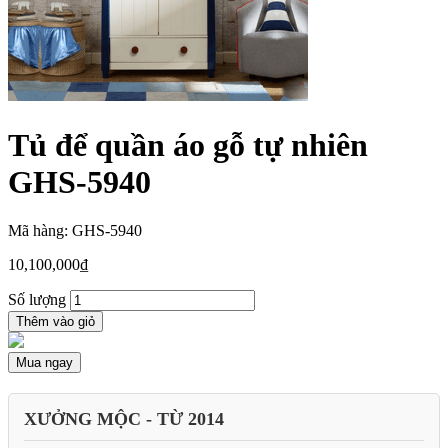
Tủ để quần áo gỗ tự nhiên
GHS-5940
Mã hàng: GHS-5940
10,100,000
₫
Số lượng
Thêm vào giỏ
Mua ngay
XƯỞNG MỘC - TỪ 2014