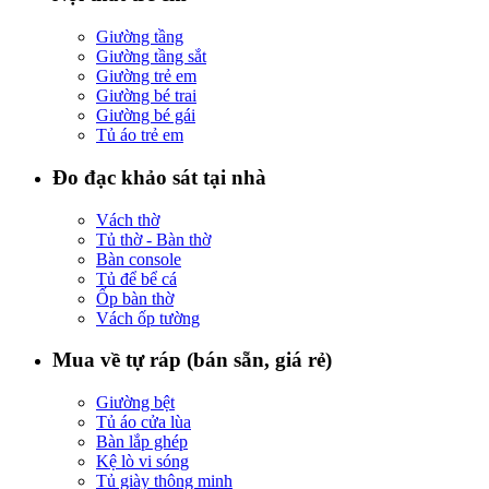
Giường tầng
Giường tầng sắt
Giường trẻ em
Giường bé trai
Giường bé gái
Tủ áo trẻ em
Đo đạc khảo sát tại nhà
Vách thờ
Tủ thờ - Bàn thờ
Bàn console
Tủ để bể cá
Ốp bàn thờ
Vách ốp tường
Mua về tự ráp (bán sẵn, giá rẻ)
Giường bệt
Tủ áo cửa lùa
Bàn lắp ghép
Kệ lò vi sóng
Tủ giày thông minh