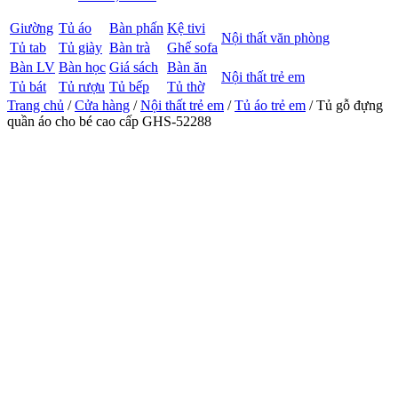
Giường
Tủ áo
Bàn phấn
Kệ tivi
Nội thất văn phòng
Tủ tab
Tủ giày
Bàn trà
Ghế sofa
Bàn LV
Bàn học
Giá sách
Bàn ăn
Nội thất trẻ em
Tủ bát
Tủ rượu
Tủ bếp
Tủ thờ
Trang chủ
/
Cửa hàng
/
Nội thất trẻ em
/
Tủ áo trẻ em
/ Tủ gỗ đựng
quần áo cho bé cao cấp GHS-52288