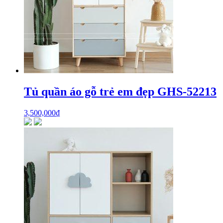
Tủ quần áo gỗ trẻ em đẹp GHS-52213
3,500,000
₫