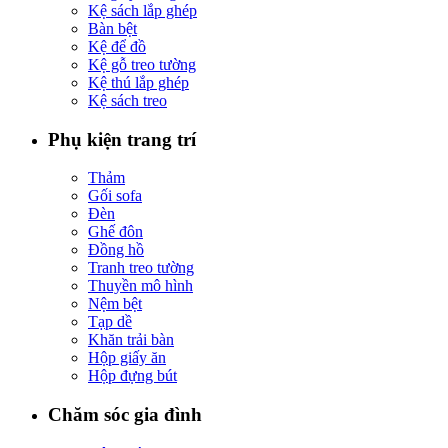
Kệ sách lắp ghép
Bàn bệt
Kệ để đồ
Kệ gỗ treo tường
Kệ thú lắp ghép
Kệ sách treo
Phụ kiện trang trí
Thảm
Gối sofa
Đèn
Ghế đôn
Đồng hồ
Tranh treo tường
Thuyền mô hình
Nệm bệt
Tạp dề
Khăn trải bàn
Hộp giấy ăn
Hộp đựng bút
Chăm sóc gia đình