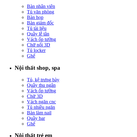
Bàn nhân viên
Tủ văn phòng
Bàn họp
Bàn giám đốc
Tủ tài liệu
Quầy lễ tân
Vách ốp tường
Chữ nổi 3D
Tủ locker
Ghế
Nội thất shop, spa
Tủ, kệ trưng bày
Quầy thu ngân
Vách ốp tường
Chữ 3D
Vách ngăn cnc
Tủ nhiều ngăn
Bàn làm nail
Quầy bar
Ghế
Nội thất trẻ em