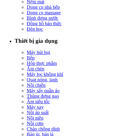
Nệm mát
Dụng cụ nhà bếp
Dụng cụ massage
Bình đựng nước
Đồng hồ báo thức
Đèn học
Thiết bị gia dụng
Máy hút bụi
Bếp
Hộp thực phẩm
Ấm chén
Máy lọc không khí
Quạt nóng, lạnh
Nồi chiên
Máy sấy quần áo
Thùng đựng gạo
Ấm siêu tốc
Máy xay
Nồi áp suất
Nồi niêu
Nồi cơm
Chảo chống dính
Bàn ủi, bàn là