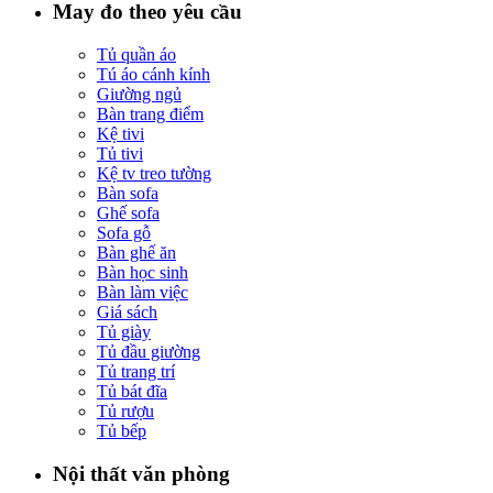
May đo theo yêu cầu
Tủ quần áo
Tú áo cánh kính
Giường ngủ
Bàn trang điểm
Kệ tivi
Tủ tivi
Kệ tv treo tường
Bàn sofa
Ghế sofa
Sofa gỗ
Bàn ghế ăn
Bàn học sinh
Bàn làm việc
Giá sách
Tủ giày
Tủ đầu giường
Tủ trang trí
Tủ bát đĩa
Tủ rượu
Tủ bếp
Nội thất văn phòng