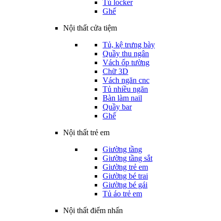
Tủ locker
Ghế
Nội thất cửa tiệm
Tủ, kệ trưng bày
Quầy thu ngân
Vách ốp tường
Chữ 3D
Vách ngăn cnc
Tủ nhiều ngăn
Bàn làm nail
Quầy bar
Ghế
Nội thất trẻ em
Giường tầng
Giường tầng sắt
Giường trẻ em
Giường bé trai
Giường bé gái
Tủ áo trẻ em
Nội thất điểm nhấn