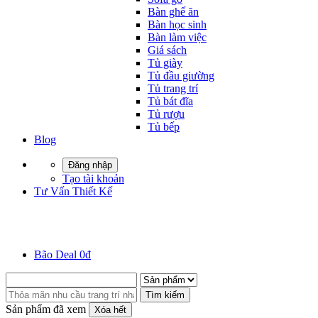
Bàn ghế ăn
Bàn học sinh
Bàn làm việc
Giá sách
Tủ giày
Tủ đầu giường
Tủ trang trí
Tủ bát đĩa
Tủ rượu
Tủ bếp
Blog
Đăng nhập
Tạo tài khoản
Tư Vấn Thiết Kế
Bão Deal 0đ
Tìm kiếm
Sản phẩm đã xem
Xóa hết