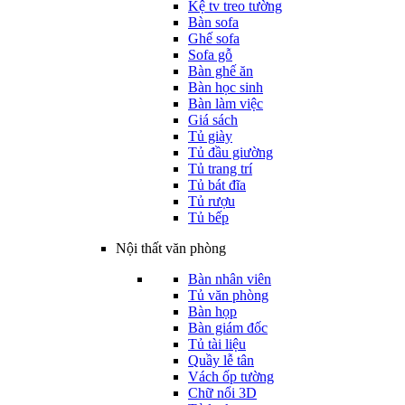
Kệ tv treo tường
Bàn sofa
Ghế sofa
Sofa gỗ
Bàn ghế ăn
Bàn học sinh
Bàn làm việc
Giá sách
Tủ giày
Tủ đầu giường
Tủ trang trí
Tủ bát đĩa
Tủ rượu
Tủ bếp
Nội thất văn phòng
Bàn nhân viên
Tủ văn phòng
Bàn họp
Bàn giám đốc
Tủ tài liệu
Quầy lễ tân
Vách ốp tường
Chữ nổi 3D