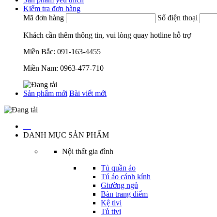
Kiểm tra đơn hàng
Mã đơn hàng
Số điện thoại
Khách cần thêm thông tin, vui lòng quay hotline hỗ trợ
Miền Bắc:
091-163-4455
Miền Nam:
0963-477-710
Sản phẩm mới
Bài viết mới
…
DANH MỤC SẢN PHẨM
Nội thất gia đình
Tủ quần áo
Tú áo cánh kính
Giường ngủ
Bàn trang điểm
Kệ tivi
Tủ tivi