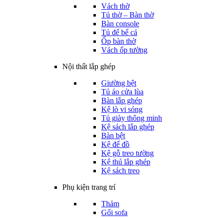
Vách thờ
Tủ thờ – Bàn thờ
Bàn console
Tủ để bể cá
Ốp bàn thờ
Vách ốp tường
Nội thất lắp ghép
Giường bệt
Tủ áo cửa lùa
Bàn lắp ghép
Kệ lò vi sóng
Tủ giày thông minh
Kệ sách lắp ghép
Bàn bệt
Kệ để đồ
Kệ gỗ treo tường
Kệ thú lắp ghép
Kệ sách treo
Phụ kiện trang trí
Thảm
Gối sofa