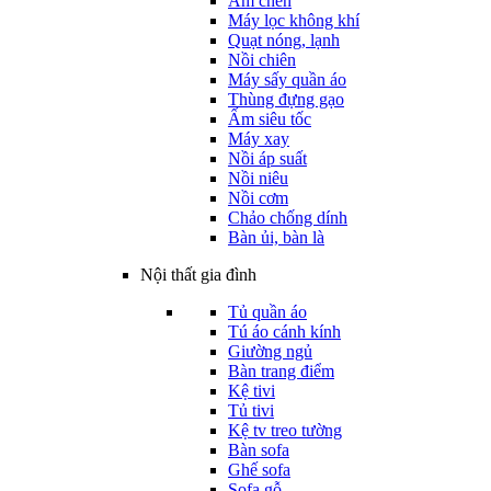
Ấm chén
Máy lọc không khí
Quạt nóng, lạnh
Nồi chiên
Máy sấy quần áo
Thùng đựng gạo
Ấm siêu tốc
Máy xay
Nồi áp suất
Nồi niêu
Nồi cơm
Chảo chống dính
Bàn ủi, bàn là
Nội thất gia đình
Tủ quần áo
Tú áo cánh kính
Giường ngủ
Bàn trang điểm
Kệ tivi
Tủ tivi
Kệ tv treo tường
Bàn sofa
Ghế sofa
Sofa gỗ