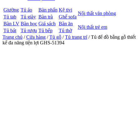
Giường
Tủ áo
Bàn phấn
Kệ tivi
Nội thất văn phòng
Tủ tab
Tủ giày
Bàn trà
Ghế sofa
Bàn LV
Bàn học
Giá sách
Bàn ăn
Nội thất trẻ em
Tủ bát
Tủ rượu
Tủ bếp
Tủ thờ
Trang chủ
/
Cửa hàng
/
Tủ gỗ
/
Tủ trang trí
/ Tủ để đồ bằng gỗ thiết
kế đa năng tiện lợi GHS-51394