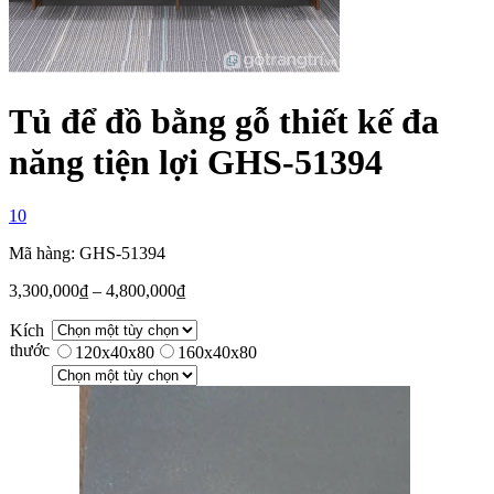
Tủ để đồ bằng gỗ thiết kế đa
năng tiện lợi GHS-51394
10
Mã hàng: GHS-51394
3,300,000
₫
–
4,800,000
₫
Kích
thước
120x40x80
160x40x80