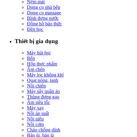
Nệm mát
Dụng cụ nhà bếp
Dụng cụ massage
Bình đựng nước
Đồng hồ báo thức
Đèn học
Thiết bị gia dụng
Máy hút bụi
Bếp
Hộp thực phẩm
Ấm chén
Máy lọc không khí
Quạt nóng, lạnh
Nồi chiên
Máy sấy quần áo
Thùng đựng gạo
Ấm siêu tốc
Máy xay
Nồi áp suất
Nồi niêu
Nồi cơm
Chảo chống dính
Bàn ủi, bàn là