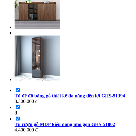
Tủ để đồ bằng gỗ thiết kế đa năng tiện lợi GHS-51394
3.300.000
đ
đ
Tủ rượu gỗ MDF kiểu dáng nhỏ gọn GHS-51002
4.400.000
đ