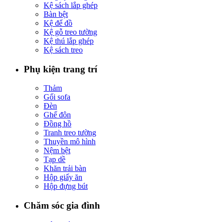
Kệ sách lắp ghép
Bàn bệt
Kệ để đồ
Kệ gỗ treo tường
Kệ thú lắp ghép
Kệ sách treo
Phụ kiện trang trí
Thảm
Gối sofa
Đèn
Ghế đôn
Đồng hồ
Tranh treo tường
Thuyền mô hình
Nệm bệt
Tạp dề
Khăn trải bàn
Hộp giấy ăn
Hộp đựng bút
Chăm sóc gia đình