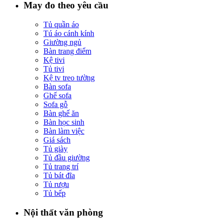
May đo theo yêu cầu
Tủ quần áo
Tú áo cánh kính
Giường ngủ
Bàn trang điểm
Kệ tivi
Tủ tivi
Kệ tv treo tường
Bàn sofa
Ghế sofa
Sofa gỗ
Bàn ghế ăn
Bàn học sinh
Bàn làm việc
Giá sách
Tủ giày
Tủ đầu giường
Tủ trang trí
Tủ bát đĩa
Tủ rượu
Tủ bếp
Nội thất văn phòng