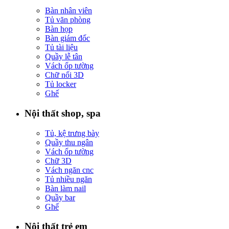
Bàn nhân viên
Tủ văn phòng
Bàn họp
Bàn giám đốc
Tủ tài liệu
Quầy lễ tân
Vách ốp tường
Chữ nổi 3D
Tủ locker
Ghế
Nội thất shop, spa
Tủ, kệ trưng bày
Quầy thu ngân
Vách ốp tường
Chữ 3D
Vách ngăn cnc
Tủ nhiều ngăn
Bàn làm nail
Quầy bar
Ghế
Nội thất trẻ em