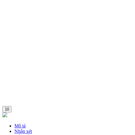
Combo
10
Mô tả
Nhận xét