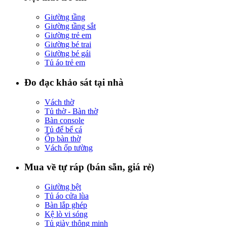
Giường tầng
Giường tầng sắt
Giường trẻ em
Giường bé trai
Giường bé gái
Tủ áo trẻ em
Đo đạc khảo sát tại nhà
Vách thờ
Tủ thờ - Bàn thờ
Bàn console
Tủ để bể cá
Ốp bàn thờ
Vách ốp tường
Mua về tự ráp (bán sẵn, giá rẻ)
Giường bệt
Tủ áo cửa lùa
Bàn lắp ghép
Kệ lò vi sóng
Tủ giày thông minh