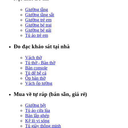
Giường tầng
Giường tầng sắt
Giường trẻ em
Giường bé trai
Giường bé gái
Tủ áo trẻ em
Đo đạc khảo sát tại nhà
Vách thờ
Tủ thờ - Bàn thờ
Bàn console
Tủ để bể cá
Ốp bàn thờ
Vách ốp tường
Mua về tự ráp (bán sẵn, giá rẻ)
Giường bệt
Tủ áo cửa lùa
Bàn lắp ghép
Kệ lò vi sóng
Tủ giày thông minh