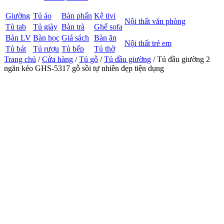
Giường
Tủ áo
Bàn phấn
Kệ tivi
Nội thất văn phòng
Tủ tab
Tủ giày
Bàn trà
Ghế sofa
Bàn LV
Bàn học
Giá sách
Bàn ăn
Nội thất trẻ em
Tủ bát
Tủ rượu
Tủ bếp
Tủ thờ
Trang chủ
/
Cửa hàng
/
Tủ gỗ
/
Tủ đầu giường
/ Tủ đầu giường 2
ngăn kéo GHS-5317 gỗ sồi tự nhiên đẹp tiện dụng