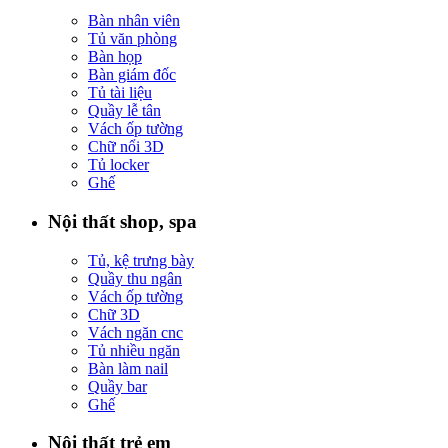
Bàn nhân viên
Tủ văn phòng
Bàn họp
Bàn giám đốc
Tủ tài liệu
Quầy lễ tân
Vách ốp tường
Chữ nổi 3D
Tủ locker
Ghế
Nội thất shop, spa
Tủ, kệ trưng bày
Quầy thu ngân
Vách ốp tường
Chữ 3D
Vách ngăn cnc
Tủ nhiều ngăn
Bàn làm nail
Quầy bar
Ghế
Nội thất trẻ em