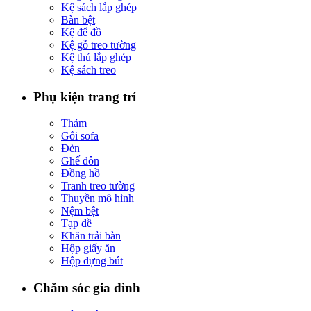
Kệ sách lắp ghép
Bàn bệt
Kệ để đồ
Kệ gỗ treo tường
Kệ thú lắp ghép
Kệ sách treo
Phụ kiện trang trí
Thảm
Gối sofa
Đèn
Ghế đôn
Đồng hồ
Tranh treo tường
Thuyền mô hình
Nệm bệt
Tạp dề
Khăn trải bàn
Hộp giấy ăn
Hộp đựng bút
Chăm sóc gia đình