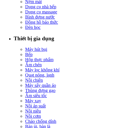
Nệm mát
Dụng cụ nhà bếp
Dụng cụ massage
Bình đựng nước
Đồng hồ báo thức
Đèn học
Thiết bị gia dụng
Máy hút bụi
Bếp
Hộp thực phẩm
Ấm chén
Máy lọc không khí
Quạt nóng, lạnh
Nồi chiên
Máy sấy quần áo
Thùng đựng gạo
Ấm siêu tốc
Máy xay
Nồi áp suất
Nồi niêu
Nồi cơm
Chảo chống dính
Bàn ủi, bàn là