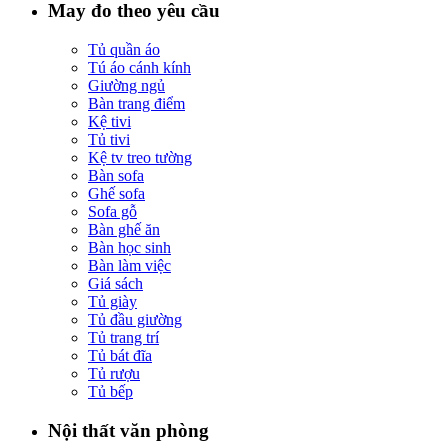
May đo theo yêu cầu
Tủ quần áo
Tú áo cánh kính
Giường ngủ
Bàn trang điểm
Kệ tivi
Tủ tivi
Kệ tv treo tường
Bàn sofa
Ghế sofa
Sofa gỗ
Bàn ghế ăn
Bàn học sinh
Bàn làm việc
Giá sách
Tủ giày
Tủ đầu giường
Tủ trang trí
Tủ bát đĩa
Tủ rượu
Tủ bếp
Nội thất văn phòng