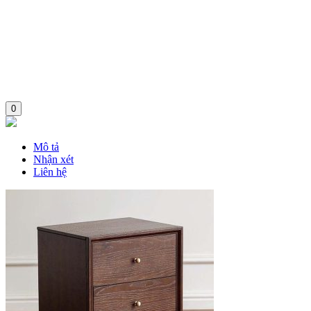
0
Mô tả
Nhận xét
Liên hệ