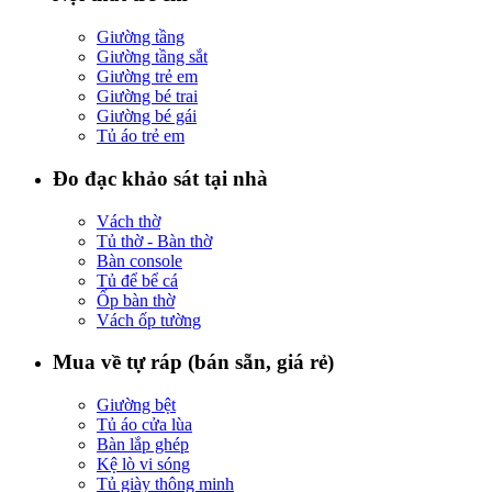
Giường tầng
Giường tầng sắt
Giường trẻ em
Giường bé trai
Giường bé gái
Tủ áo trẻ em
Đo đạc khảo sát tại nhà
Vách thờ
Tủ thờ - Bàn thờ
Bàn console
Tủ để bể cá
Ốp bàn thờ
Vách ốp tường
Mua về tự ráp (bán sẵn, giá rẻ)
Giường bệt
Tủ áo cửa lùa
Bàn lắp ghép
Kệ lò vi sóng
Tủ giày thông minh