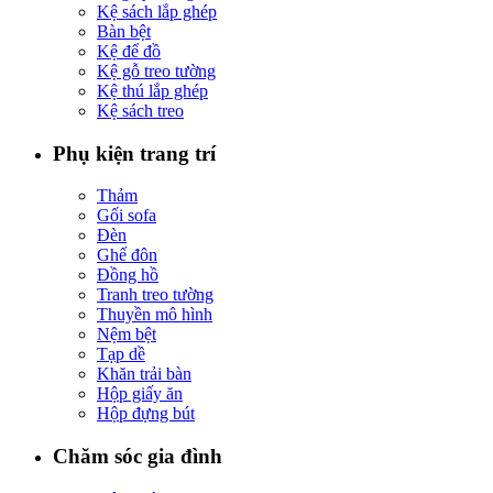
Kệ sách lắp ghép
Bàn bệt
Kệ để đồ
Kệ gỗ treo tường
Kệ thú lắp ghép
Kệ sách treo
Phụ kiện trang trí
Thảm
Gối sofa
Đèn
Ghế đôn
Đồng hồ
Tranh treo tường
Thuyền mô hình
Nệm bệt
Tạp dề
Khăn trải bàn
Hộp giấy ăn
Hộp đựng bút
Chăm sóc gia đình