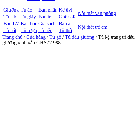
Giường
Tủ áo
Bàn phấn
Kệ tivi
Nội thất văn phòng
Tủ tab
Tủ giày
Bàn trà
Ghế sofa
Bàn LV
Bàn học
Giá sách
Bàn ăn
Nội thất trẻ em
Tủ bát
Tủ rượu
Tủ bếp
Tủ thờ
Trang chủ
/
Cửa hàng
/
Tủ gỗ
/
Tủ đầu giường
/ Tủ kệ trang trí đầu
giường xinh xắn GHS-51988