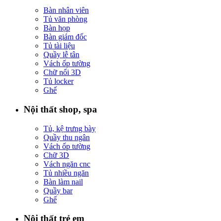
Bàn nhân viên
Tủ văn phòng
Bàn họp
Bàn giám đốc
Tủ tài liệu
Quầy lễ tân
Vách ốp tường
Chữ nổi 3D
Tủ locker
Ghế
Nội thất shop, spa
Tủ, kệ trưng bày
Quầy thu ngân
Vách ốp tường
Chữ 3D
Vách ngăn cnc
Tủ nhiều ngăn
Bàn làm nail
Quầy bar
Ghế
Nội thất trẻ em