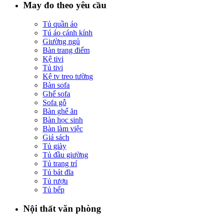
May đo theo yêu cầu
Tủ quần áo
Tú áo cánh kính
Giường ngủ
Bàn trang điểm
Kệ tivi
Tủ tivi
Kệ tv treo tường
Bàn sofa
Ghế sofa
Sofa gỗ
Bàn ghế ăn
Bàn học sinh
Bàn làm việc
Giá sách
Tủ giày
Tủ đầu giường
Tủ trang trí
Tủ bát đĩa
Tủ rượu
Tủ bếp
Nội thất văn phòng