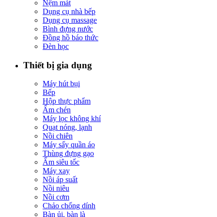
Nệm mát
Dụng cụ nhà bếp
Dụng cụ massage
Bình đựng nước
Đồng hồ báo thức
Đèn học
Thiết bị gia dụng
Máy hút bụi
Bếp
Hộp thực phẩm
Ấm chén
Máy lọc không khí
Quạt nóng, lạnh
Nồi chiên
Máy sấy quần áo
Thùng đựng gạo
Ấm siêu tốc
Máy xay
Nồi áp suất
Nồi niêu
Nồi cơm
Chảo chống dính
Bàn ủi, bàn là