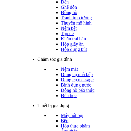
Đèn
Ghế đôn
Đồng hồ
Tranh treo tường
Thuyền mô hình
Nệm bệt
Tạp dề
Khăn trải bàn
Hộp giấy ăn
Hộp đựng bút
Chăm sóc gia đình
Nệm mát
Dụng cụ nhà bếp
Dụng cụ massage
Bình đựng nước
Đồng hồ báo thức
Đèn học
Thiết bị gia dụng
Máy hút bụi
Bếp
Hộp thực phẩm