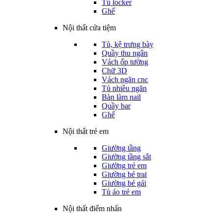
Tủ locker
Ghế
Nội thất cửa tiệm
Tủ, kệ trưng bày
Quầy thu ngân
Vách ốp tường
Chữ 3D
Vách ngăn cnc
Tủ nhiều ngăn
Bàn làm nail
Quầy bar
Ghế
Nội thất trẻ em
Giường tầng
Giường tầng sắt
Giường trẻ em
Giường bé trai
Giường bé gái
Tủ áo trẻ em
Nội thất điểm nhấn