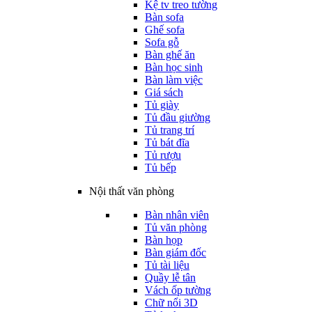
Kệ tv treo tường
Bàn sofa
Ghế sofa
Sofa gỗ
Bàn ghế ăn
Bàn học sinh
Bàn làm việc
Giá sách
Tủ giày
Tủ đầu giường
Tủ trang trí
Tủ bát đĩa
Tủ rượu
Tủ bếp
Nội thất văn phòng
Bàn nhân viên
Tủ văn phòng
Bàn họp
Bàn giám đốc
Tủ tài liệu
Quầy lễ tân
Vách ốp tường
Chữ nổi 3D