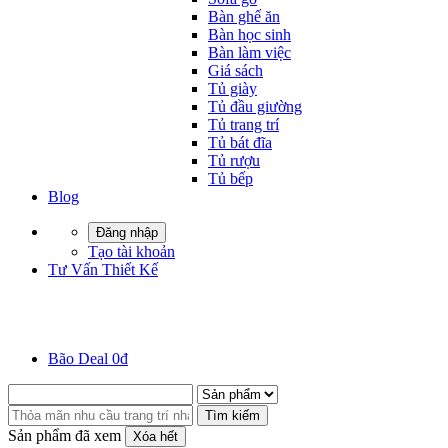
Bàn ghế ăn
Bàn học sinh
Bàn làm việc
Giá sách
Tủ giày
Tủ đầu giường
Tủ trang trí
Tủ bát đĩa
Tủ rượu
Tủ bếp
Blog
Đăng nhập
Tạo tài khoản
Tư Vấn Thiết Kế
Bão Deal 0đ
Tìm kiếm
Sản phẩm đã xem
Xóa hết