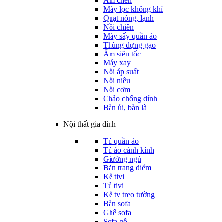
Ấm chén
Máy lọc không khí
Quạt nóng, lạnh
Nồi chiên
Máy sấy quần áo
Thùng đựng gạo
Ấm siêu tốc
Máy xay
Nồi áp suất
Nồi niêu
Nồi cơm
Chảo chống dính
Bàn ủi, bàn là
Nội thất gia đình
Tủ quần áo
Tú áo cánh kính
Giường ngủ
Bàn trang điểm
Kệ tivi
Tủ tivi
Kệ tv treo tường
Bàn sofa
Ghế sofa
Sofa gỗ