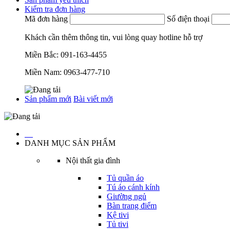
Kiểm tra đơn hàng
Mã đơn hàng
Số điện thoại
Khách cần thêm thông tin, vui lòng quay hotline hỗ trợ
Miền Bắc:
091-163-4455
Miền Nam:
0963-477-710
Sản phẩm mới
Bài viết mới
…
DANH MỤC SẢN PHẨM
Nội thất gia đình
Tủ quần áo
Tú áo cánh kính
Giường ngủ
Bàn trang điểm
Kệ tivi
Tủ tivi