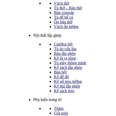
Vách thờ
Tủ thờ – Bàn thờ
Bàn console
Tủ để bể cá
Ốp bàn thờ
Vách ốp tường
Nội thất lắp ghép
Giường bệt
Tủ áo cửa lùa
Bàn lắp ghép
Kệ lò vi sóng
Tủ giày thông minh
Kệ sách lắp ghép
Bàn bệt
Kệ để đồ
Kệ gỗ treo tường
Kệ thú lắp ghép
Kệ sách treo
Phụ kiện trang trí
Thảm
Gối sofa