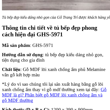
Tủ bếp đẹp kiểu dáng nhỏ gọn của Gỗ Trang Trí được khách hàng yê
Thông tin chi tiết về tủ bếp đẹp phong
cách hiện đại GHS-5971
Mã sản phẩm
: GHS-5971
Hướng dẫn sử dụng
: tủ bếp đẹp kiểu dáng nhỏ gọn,
tiện dụng cho gia đình
Chất liệu
: Gỗ MDF lõi xanh chống ẩm phủ Melamine
vân gỗ kết hợp màu
*Lý do vì sao chúng tôi lại sản xuất hàng bằng gỗ lõi
xanh chống ẩm thay vì gỗ mdf thường xem tại đây:
Gỗ
MDF là gì? Phân biệt gỗ MDF lõi xanh chống ẩm và
gỗ MDF thường
Kích thước (D x R x C)
: 1200 x 390 x 900mm