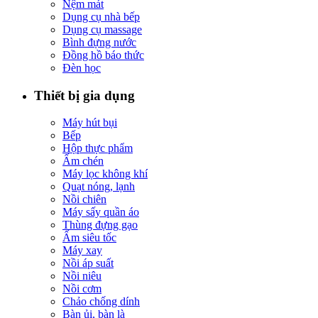
Nệm mát
Dụng cụ nhà bếp
Dụng cụ massage
Bình đựng nước
Đồng hồ báo thức
Đèn học
Thiết bị gia dụng
Máy hút bụi
Bếp
Hộp thực phẩm
Ấm chén
Máy lọc không khí
Quạt nóng, lạnh
Nồi chiên
Máy sấy quần áo
Thùng đựng gạo
Ấm siêu tốc
Máy xay
Nồi áp suất
Nồi niêu
Nồi cơm
Chảo chống dính
Bàn ủi, bàn là