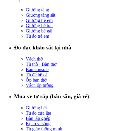
Giường tầng
Giường tầng sắt
Giường trẻ em
Giường bé trai
Giường bé gái
Tủ áo trẻ em
Đo đạc khảo sát tại nhà
Vách thờ
Tủ thờ - Bàn thờ
Bàn console
Tủ để bể cá
Ốp bàn thờ
Vách ốp tường
Mua về tự ráp (bán sẵn, giá rẻ)
Giường bệt
Tủ áo cửa lùa
Bàn lắp ghép
Kệ lò vi sóng
Tủ giày thông minh