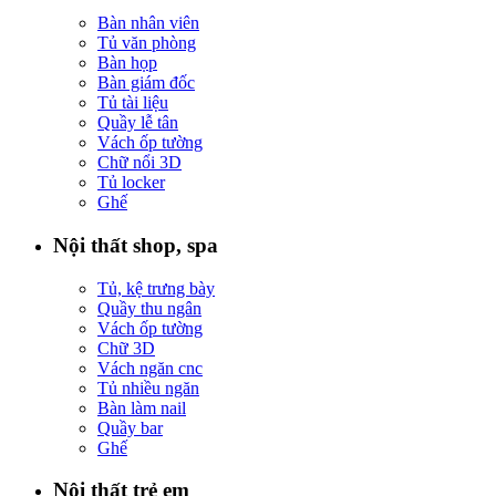
Bàn nhân viên
Tủ văn phòng
Bàn họp
Bàn giám đốc
Tủ tài liệu
Quầy lễ tân
Vách ốp tường
Chữ nổi 3D
Tủ locker
Ghế
Nội thất shop, spa
Tủ, kệ trưng bày
Quầy thu ngân
Vách ốp tường
Chữ 3D
Vách ngăn cnc
Tủ nhiều ngăn
Bàn làm nail
Quầy bar
Ghế
Nội thất trẻ em