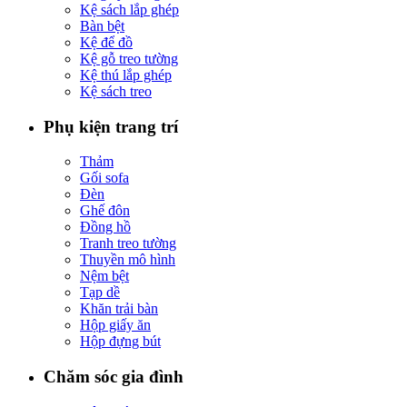
Kệ sách lắp ghép
Bàn bệt
Kệ để đồ
Kệ gỗ treo tường
Kệ thú lắp ghép
Kệ sách treo
Phụ kiện trang trí
Thảm
Gối sofa
Đèn
Ghế đôn
Đồng hồ
Tranh treo tường
Thuyền mô hình
Nệm bệt
Tạp dề
Khăn trải bàn
Hộp giấy ăn
Hộp đựng bút
Chăm sóc gia đình