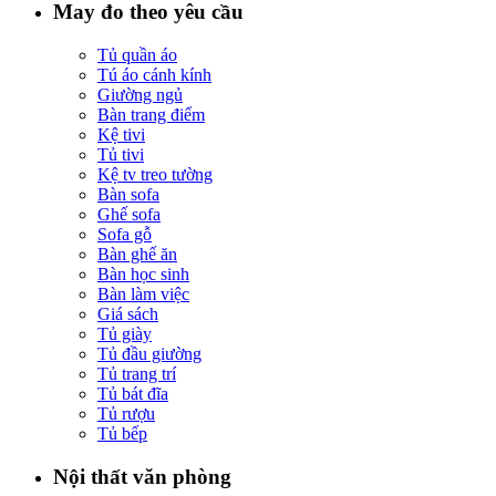
May đo theo yêu cầu
Tủ quần áo
Tú áo cánh kính
Giường ngủ
Bàn trang điểm
Kệ tivi
Tủ tivi
Kệ tv treo tường
Bàn sofa
Ghế sofa
Sofa gỗ
Bàn ghế ăn
Bàn học sinh
Bàn làm việc
Giá sách
Tủ giày
Tủ đầu giường
Tủ trang trí
Tủ bát đĩa
Tủ rượu
Tủ bếp
Nội thất văn phòng