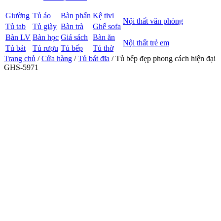
Giường
Tủ áo
Bàn phấn
Kệ tivi
Nội thất văn phòng
Tủ tab
Tủ giày
Bàn trà
Ghế sofa
Bàn LV
Bàn học
Giá sách
Bàn ăn
Nội thất trẻ em
Tủ bát
Tủ rượu
Tủ bếp
Tủ thờ
Trang chủ
/
Cửa hàng
/
Tủ bát đĩa
/ Tủ bếp đẹp phong cách hiện đại
GHS-5971