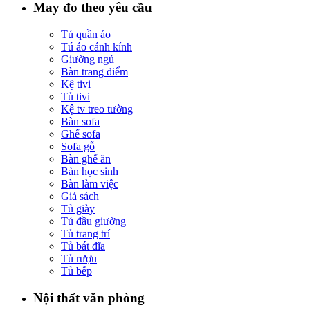
May đo theo yêu cầu
Tủ quần áo
Tú áo cánh kính
Giường ngủ
Bàn trang điểm
Kệ tivi
Tủ tivi
Kệ tv treo tường
Bàn sofa
Ghế sofa
Sofa gỗ
Bàn ghế ăn
Bàn học sinh
Bàn làm việc
Giá sách
Tủ giày
Tủ đầu giường
Tủ trang trí
Tủ bát đĩa
Tủ rượu
Tủ bếp
Nội thất văn phòng