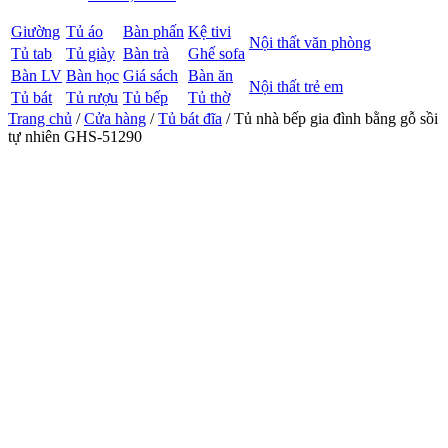
Giường
Tủ áo
Bàn phấn
Kệ tivi
Nội thất văn phòng
Tủ tab
Tủ giày
Bàn trà
Ghế sofa
Bàn LV
Bàn học
Giá sách
Bàn ăn
Nội thất trẻ em
Tủ bát
Tủ rượu
Tủ bếp
Tủ thờ
Trang chủ
/
Cửa hàng
/
Tủ bát đĩa
/ Tủ nhà bếp gia đình bằng gỗ sồi
tự nhiên GHS-51290