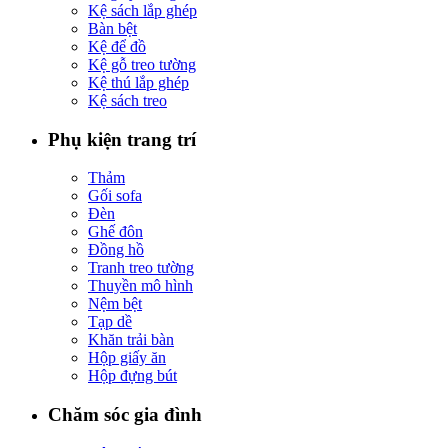
Kệ sách lắp ghép
Bàn bệt
Kệ để đồ
Kệ gỗ treo tường
Kệ thú lắp ghép
Kệ sách treo
Phụ kiện trang trí
Thảm
Gối sofa
Đèn
Ghế đôn
Đồng hồ
Tranh treo tường
Thuyền mô hình
Nệm bệt
Tạp dề
Khăn trải bàn
Hộp giấy ăn
Hộp đựng bút
Chăm sóc gia đình