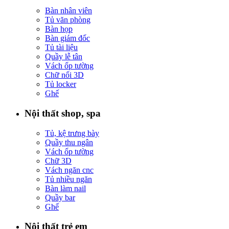
Bàn nhân viên
Tủ văn phòng
Bàn họp
Bàn giám đốc
Tủ tài liệu
Quầy lễ tân
Vách ốp tường
Chữ nổi 3D
Tủ locker
Ghế
Nội thất shop, spa
Tủ, kệ trưng bày
Quầy thu ngân
Vách ốp tường
Chữ 3D
Vách ngăn cnc
Tủ nhiều ngăn
Bàn làm nail
Quầy bar
Ghế
Nội thất trẻ em