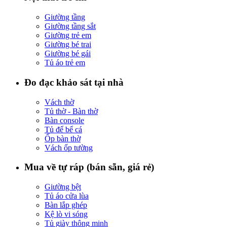
Giường tầng
Giường tầng sắt
Giường trẻ em
Giường bé trai
Giường bé gái
Tủ áo trẻ em
Đo đạc khảo sát tại nhà
Vách thờ
Tủ thờ - Bàn thờ
Bàn console
Tủ để bể cá
Ốp bàn thờ
Vách ốp tường
Mua về tự ráp (bán sẵn, giá rẻ)
Giường bệt
Tủ áo cửa lùa
Bàn lắp ghép
Kệ lò vi sóng
Tủ giày thông minh