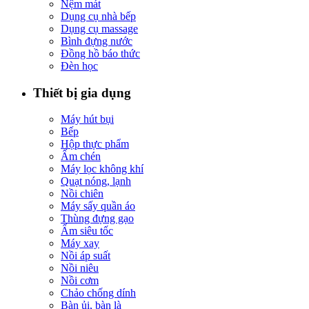
Nệm mát
Dụng cụ nhà bếp
Dụng cụ massage
Bình đựng nước
Đồng hồ báo thức
Đèn học
Thiết bị gia dụng
Máy hút bụi
Bếp
Hộp thực phẩm
Ấm chén
Máy lọc không khí
Quạt nóng, lạnh
Nồi chiên
Máy sấy quần áo
Thùng đựng gạo
Ấm siêu tốc
Máy xay
Nồi áp suất
Nồi niêu
Nồi cơm
Chảo chống dính
Bàn ủi, bàn là