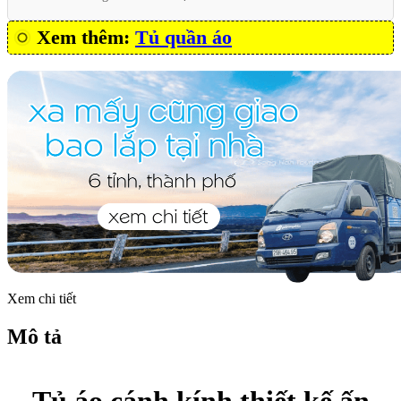
Xem thêm:
Tủ quần áo
Xem chi tiết
Mô tả
Tủ áo cánh kính thiết kế ấn