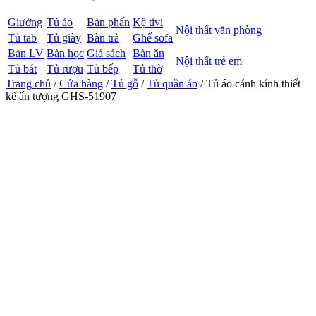
Giường
Tủ áo
Bàn phấn
Kệ tivi
Nội thất văn phòng
Tủ tab
Tủ giày
Bàn trà
Ghế sofa
Bàn LV
Bàn học
Giá sách
Bàn ăn
Nội thất trẻ em
Tủ bát
Tủ rượu
Tủ bếp
Tủ thờ
Trang chủ
/
Cửa hàng
/
Tủ gỗ
/
Tủ quần áo
/ Tủ áo cánh kính thiết
kế ấn tượng GHS-51907