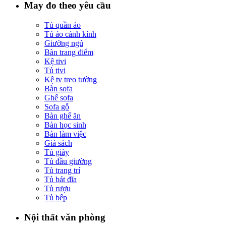
May đo theo yêu cầu
Tủ quần áo
Tú áo cánh kính
Giường ngủ
Bàn trang điểm
Kệ tivi
Tủ tivi
Kệ tv treo tường
Bàn sofa
Ghế sofa
Sofa gỗ
Bàn ghế ăn
Bàn học sinh
Bàn làm việc
Giá sách
Tủ giày
Tủ đầu giường
Tủ trang trí
Tủ bát đĩa
Tủ rượu
Tủ bếp
Nội thất văn phòng