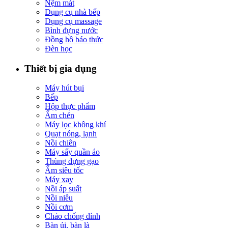
Nệm mát
Dụng cụ nhà bếp
Dụng cụ massage
Bình đựng nước
Đồng hồ báo thức
Đèn học
Thiết bị gia dụng
Máy hút bụi
Bếp
Hộp thực phẩm
Ấm chén
Máy lọc không khí
Quạt nóng, lạnh
Nồi chiên
Máy sấy quần áo
Thùng đựng gạo
Ấm siêu tốc
Máy xay
Nồi áp suất
Nồi niêu
Nồi cơm
Chảo chống dính
Bàn ủi, bàn là