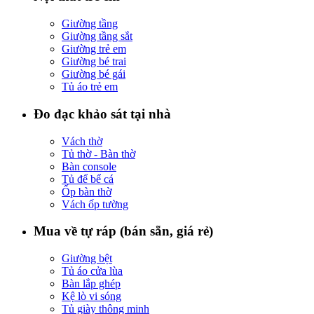
Giường tầng
Giường tầng sắt
Giường trẻ em
Giường bé trai
Giường bé gái
Tủ áo trẻ em
Đo đạc khảo sát tại nhà
Vách thờ
Tủ thờ - Bàn thờ
Bàn console
Tủ để bể cá
Ốp bàn thờ
Vách ốp tường
Mua về tự ráp (bán sẵn, giá rẻ)
Giường bệt
Tủ áo cửa lùa
Bàn lắp ghép
Kệ lò vi sóng
Tủ giày thông minh