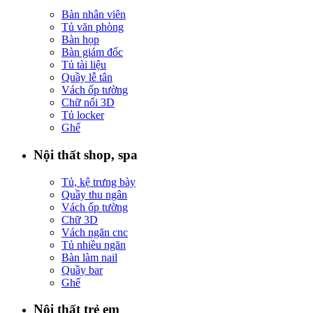
Bàn nhân viên
Tủ văn phòng
Bàn họp
Bàn giám đốc
Tủ tài liệu
Quầy lễ tân
Vách ốp tường
Chữ nổi 3D
Tủ locker
Ghế
Nội thất shop, spa
Tủ, kệ trưng bày
Quầy thu ngân
Vách ốp tường
Chữ 3D
Vách ngăn cnc
Tủ nhiều ngăn
Bàn làm nail
Quầy bar
Ghế
Nội thất trẻ em