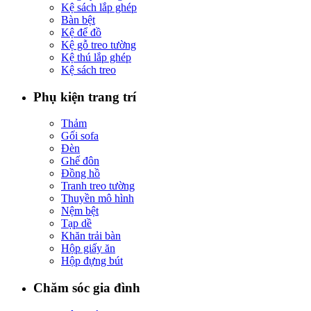
Kệ sách lắp ghép
Bàn bệt
Kệ để đồ
Kệ gỗ treo tường
Kệ thú lắp ghép
Kệ sách treo
Phụ kiện trang trí
Thảm
Gối sofa
Đèn
Ghế đôn
Đồng hồ
Tranh treo tường
Thuyền mô hình
Nệm bệt
Tạp dề
Khăn trải bàn
Hộp giấy ăn
Hộp đựng bút
Chăm sóc gia đình