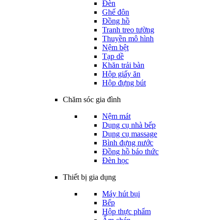
Đèn
Ghế đôn
Đồng hồ
Tranh treo tường
Thuyền mô hình
Nệm bệt
Tạp dề
Khăn trải bàn
Hộp giấy ăn
Hộp đựng bút
Chăm sóc gia đình
Nệm mát
Dụng cụ nhà bếp
Dụng cụ massage
Bình đựng nước
Đồng hồ báo thức
Đèn học
Thiết bị gia dụng
Máy hút bụi
Bếp
Hộp thực phẩm