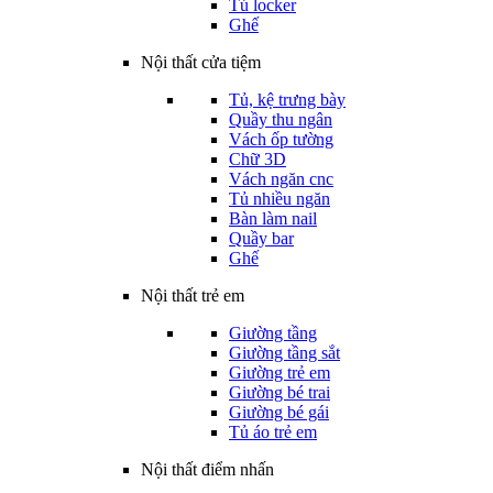
Tủ locker
Ghế
Nội thất cửa tiệm
Tủ, kệ trưng bày
Quầy thu ngân
Vách ốp tường
Chữ 3D
Vách ngăn cnc
Tủ nhiều ngăn
Bàn làm nail
Quầy bar
Ghế
Nội thất trẻ em
Giường tầng
Giường tầng sắt
Giường trẻ em
Giường bé trai
Giường bé gái
Tủ áo trẻ em
Nội thất điểm nhấn