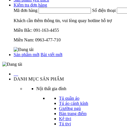
Kiểm tra đơn hàng
Mã đơn hàng
Số điện thoại
Khách cần thêm thông tin, vui lòng quay hotline hỗ trợ
Miền Bắc:
091-163-4455
Miền Nam:
0963-477-710
Sản phẩm mới
Bài viết mới
…
DANH MỤC SẢN PHẨM
Nội thất gia đình
Tủ quần áo
Tú áo cánh kính
Giường ngủ
Bàn trang điểm
Kệ tivi
Tủ tivi