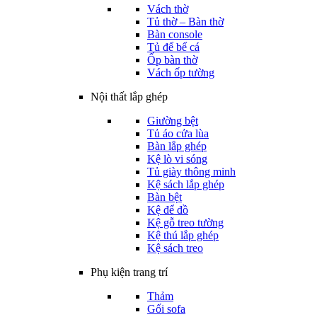
Vách thờ
Tủ thờ – Bàn thờ
Bàn console
Tủ để bể cá
Ốp bàn thờ
Vách ốp tường
Nội thất lắp ghép
Giường bệt
Tủ áo cửa lùa
Bàn lắp ghép
Kệ lò vi sóng
Tủ giày thông minh
Kệ sách lắp ghép
Bàn bệt
Kệ để đồ
Kệ gỗ treo tường
Kệ thú lắp ghép
Kệ sách treo
Phụ kiện trang trí
Thảm
Gối sofa