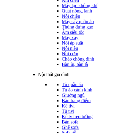
Ấm chén
Máy lọc không khí
Quạt nóng, lạnh
Nồi chiên
Máy sấy quần áo
Thùng đựng gạo
Ấm siêu tốc
Máy xay
Nồi áp suất
Nồi niêu
Nồi cơm
Chảo chống dính
Bàn ủi, bàn là
Nội thất gia đình
Tủ quần áo
Tú áo cánh kính
Giường ngủ
Bàn trang điểm
Kệ tivi
Tủ tivi
Kệ tv treo tường
Bàn sofa
Ghế sofa
Sofa gỗ