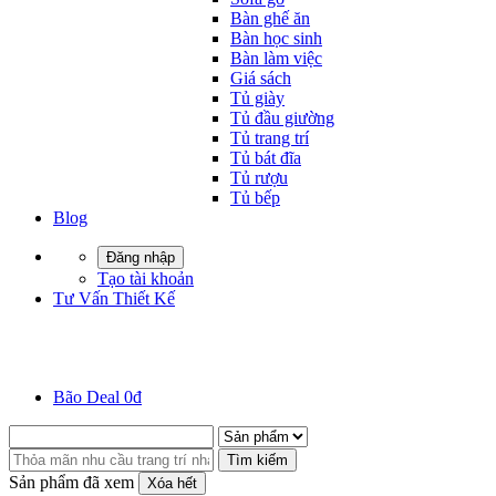
Bàn ghế ăn
Bàn học sinh
Bàn làm việc
Giá sách
Tủ giày
Tủ đầu giường
Tủ trang trí
Tủ bát đĩa
Tủ rượu
Tủ bếp
Blog
Đăng nhập
Tạo tài khoản
Tư Vấn Thiết Kế
Bão Deal 0đ
Tìm kiếm
Sản phẩm đã xem
Xóa hết