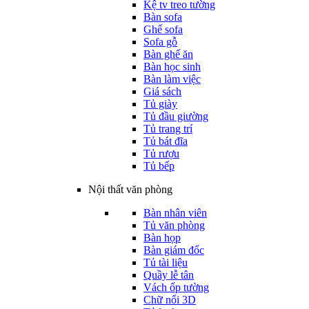
Kệ tv treo tường
Bàn sofa
Ghế sofa
Sofa gỗ
Bàn ghế ăn
Bàn học sinh
Bàn làm việc
Giá sách
Tủ giày
Tủ đầu giường
Tủ trang trí
Tủ bát đĩa
Tủ rượu
Tủ bếp
Nội thất văn phòng
Bàn nhân viên
Tủ văn phòng
Bàn họp
Bàn giám đốc
Tủ tài liệu
Quầy lễ tân
Vách ốp tường
Chữ nổi 3D