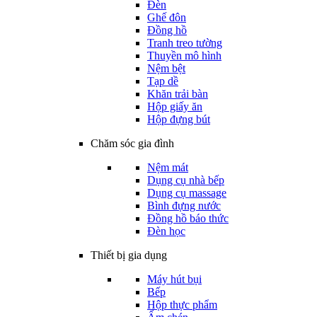
Đèn
Ghế đôn
Đồng hồ
Tranh treo tường
Thuyền mô hình
Nệm bệt
Tạp dề
Khăn trải bàn
Hộp giấy ăn
Hộp đựng bút
Chăm sóc gia đình
Nệm mát
Dụng cụ nhà bếp
Dụng cụ massage
Bình đựng nước
Đồng hồ báo thức
Đèn học
Thiết bị gia dụng
Máy hút bụi
Bếp
Hộp thực phẩm