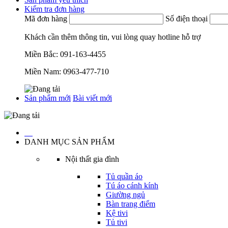
Kiểm tra đơn hàng
Mã đơn hàng
Số điện thoại
Khách cần thêm thông tin, vui lòng quay hotline hỗ trợ
Miền Bắc:
091-163-4455
Miền Nam:
0963-477-710
Sản phẩm mới
Bài viết mới
…
DANH MỤC SẢN PHẨM
Nội thất gia đình
Tủ quần áo
Tú áo cánh kính
Giường ngủ
Bàn trang điểm
Kệ tivi
Tủ tivi