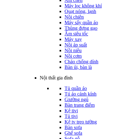
Ấm chén
Máy lọc không khí
Quạt nóng, lạnh
Nồi chiên
Máy sấy quần áo
Thùng đựng gạo
Ấm siêu tốc
Máy xay
Nồi áp suất
Nồi niêu
Nồi cơm
Chảo chống dính
Bàn ủi, bàn là
Nội thất gia đình
Tủ quần áo
Tú áo cánh kính
Giường ngủ
Bàn trang điểm
Kệ tivi
Tủ tivi
Kệ tv treo tường
Bàn sofa
Ghế sofa
Sofa gỗ