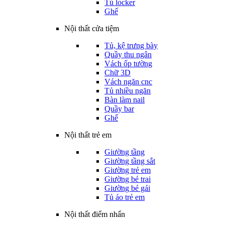
Tủ locker
Ghế
Nội thất cửa tiệm
Tủ, kệ trưng bày
Quầy thu ngân
Vách ốp tường
Chữ 3D
Vách ngăn cnc
Tủ nhiều ngăn
Bàn làm nail
Quầy bar
Ghế
Nội thất trẻ em
Giường tầng
Giường tầng sắt
Giường trẻ em
Giường bé trai
Giường bé gái
Tủ áo trẻ em
Nội thất điểm nhấn