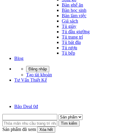
Bàn ghế ăn
Bàn học sinh
Bàn làm việc
Giá sách
Tủ giày
Tủ đầu giường
Tủ trang trí
Tủ bát đĩa
Tủ rượu
Tủ bếp
Blog
Đăng nhập
Tạo tài khoản
Tư Vấn Thiết Kế
Bão Deal 0đ
Tìm kiếm
Sản phẩm đã xem
Xóa hết