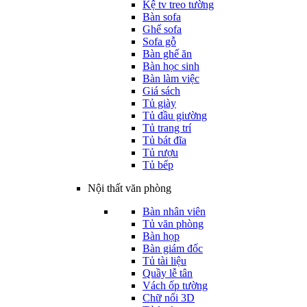
Kệ tv treo tường
Bàn sofa
Ghế sofa
Sofa gỗ
Bàn ghế ăn
Bàn học sinh
Bàn làm việc
Giá sách
Tủ giày
Tủ đầu giường
Tủ trang trí
Tủ bát đĩa
Tủ rượu
Tủ bếp
Nội thất văn phòng
Bàn nhân viên
Tủ văn phòng
Bàn họp
Bàn giám đốc
Tủ tài liệu
Quầy lễ tân
Vách ốp tường
Chữ nổi 3D