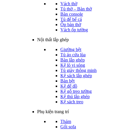
Vách thờ
Tủ thờ – Bàn thờ
Bàn console
Tủ để bể cá
Ốp bàn thờ
Vách ốp tường
Nội thất lắp ghép
Giường bệt
Tủ áo cửa lùa
Bàn lắp ghép
Kệ lò vi sóng
Tủ giày thông minh
Kệ sách lắp ghép
Bàn bệt
Kệ để đồ
Kệ gỗ treo tường
Kệ thú lắp ghép
Kệ sách treo
Phụ kiện trang trí
Thảm
Gối sofa