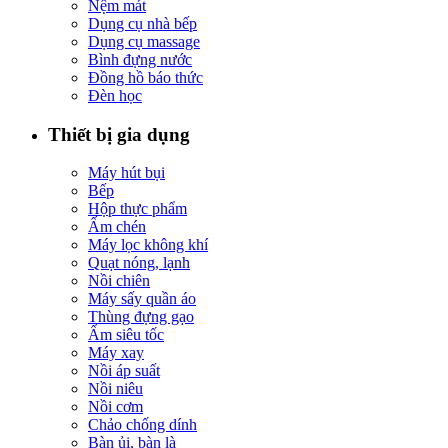
Nệm mát
Dụng cụ nhà bếp
Dụng cụ massage
Bình đựng nước
Đồng hồ báo thức
Đèn học
Thiết bị gia dụng
Máy hút bụi
Bếp
Hộp thực phẩm
Ấm chén
Máy lọc không khí
Quạt nóng, lạnh
Nồi chiên
Máy sấy quần áo
Thùng đựng gạo
Ấm siêu tốc
Máy xay
Nồi áp suất
Nồi niêu
Nồi cơm
Chảo chống dính
Bàn ủi, bàn là