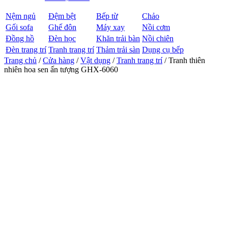
Nệm ngủ
Đệm bệt
Bếp từ
Chảo
Gối sofa
Ghế đôn
Máy xay
Nồi cơm
Đồng hồ
Đèn học
Khăn trải bàn
Nồi chiên
Đèn trang trí
Tranh trang trí
Thảm trải sàn
Dụng cụ bếp
Trang chủ
/
Cửa hàng
/
Vật dụng
/
Tranh trang trí
/ Tranh thiên
nhiên hoa sen ấn tượng GHX-6060