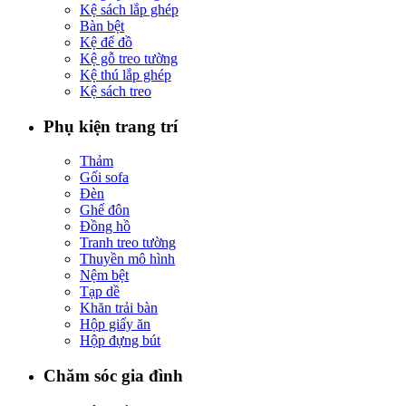
Kệ sách lắp ghép
Bàn bệt
Kệ để đồ
Kệ gỗ treo tường
Kệ thú lắp ghép
Kệ sách treo
Phụ kiện trang trí
Thảm
Gối sofa
Đèn
Ghế đôn
Đồng hồ
Tranh treo tường
Thuyền mô hình
Nệm bệt
Tạp dề
Khăn trải bàn
Hộp giấy ăn
Hộp đựng bút
Chăm sóc gia đình