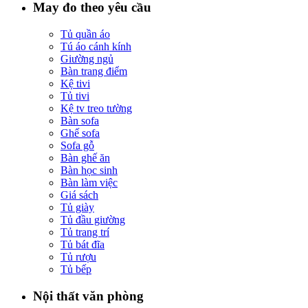
May đo theo yêu cầu
Tủ quần áo
Tú áo cánh kính
Giường ngủ
Bàn trang điểm
Kệ tivi
Tủ tivi
Kệ tv treo tường
Bàn sofa
Ghế sofa
Sofa gỗ
Bàn ghế ăn
Bàn học sinh
Bàn làm việc
Giá sách
Tủ giày
Tủ đầu giường
Tủ trang trí
Tủ bát đĩa
Tủ rượu
Tủ bếp
Nội thất văn phòng