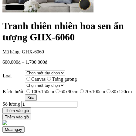
Tranh thiên nhiên hoa sen ấn
tượng GHX-6060
Mã hàng: GHX-6060
600,000
₫
–
1,700,000
₫
Loại
Canvas
Tráng gương
Kích thước
100x150cm
60x90cm
70x100cm
80x120cm
Xóa
Số lượng
Thêm vào giỏ
Thêm vào giỏ
Mua ngay