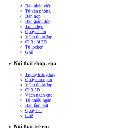
Bàn nhân viên
Tủ văn phòng
Bàn họp
Bàn giám đốc
Tủ tài liệu
Quầy lễ tân
Vách ốp tường
Chữ nổi 3D
Tủ locker
Ghế
Nội thất shop, spa
Tủ, kệ trưng bày
Quầy thu ngân
Vách ốp tường
Chữ 3D
Vách ngăn cnc
Tủ nhiều ngăn
Bàn làm nail
Quầy bar
Ghế
Nội thất trẻ em