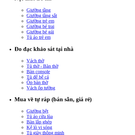
Giường tầng
Giường tầng sắt
Giường trẻ em
Giường bé trai
Giường bé gái
Tủ áo trẻ em
Đo đạc khảo sát tại nhà
Vách thờ
Tủ thờ - Bàn thờ
Bàn console
Tủ để bể cá
Ốp bàn thờ
Vách ốp tường
Mua về tự ráp (bán sẵn, giá rẻ)
Giường bệt
Tủ áo cửa lùa
Bàn lắp ghép
Kệ lò vi sóng
Tủ giày thông minh