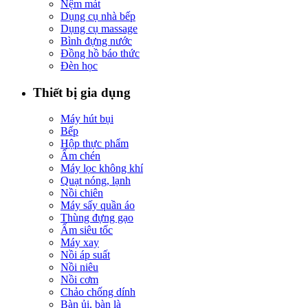
Nệm mát
Dụng cụ nhà bếp
Dụng cụ massage
Bình đựng nước
Đồng hồ báo thức
Đèn học
Thiết bị gia dụng
Máy hút bụi
Bếp
Hộp thực phẩm
Ấm chén
Máy lọc không khí
Quạt nóng, lạnh
Nồi chiên
Máy sấy quần áo
Thùng đựng gạo
Ấm siêu tốc
Máy xay
Nồi áp suất
Nồi niêu
Nồi cơm
Chảo chống dính
Bàn ủi, bàn là