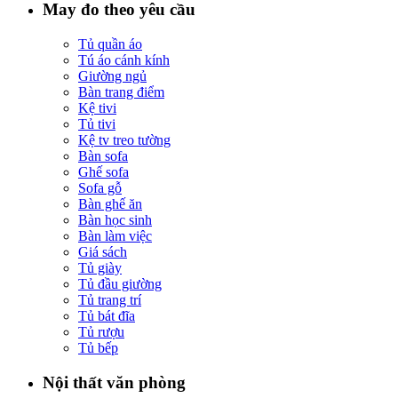
May đo theo yêu cầu
Tủ quần áo
Tú áo cánh kính
Giường ngủ
Bàn trang điểm
Kệ tivi
Tủ tivi
Kệ tv treo tường
Bàn sofa
Ghế sofa
Sofa gỗ
Bàn ghế ăn
Bàn học sinh
Bàn làm việc
Giá sách
Tủ giày
Tủ đầu giường
Tủ trang trí
Tủ bát đĩa
Tủ rượu
Tủ bếp
Nội thất văn phòng