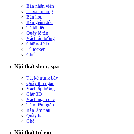
Bàn nhân viên
Tủ văn phòng
Bàn họp
Bàn giám đốc
Tủ tài liệu
Quầy lễ tân
Vách ốp tường
Chữ nổi 3D
Tủ locker
Ghế
Nội thất shop, spa
Tủ, kệ trưng bày
Quầy thu ngân
Vách ốp tường
Chữ 3D
Vách ngăn cnc
Tủ nhiều ngăn
Bàn làm nail
Quầy bar
Ghế
Nội thất trẻ em