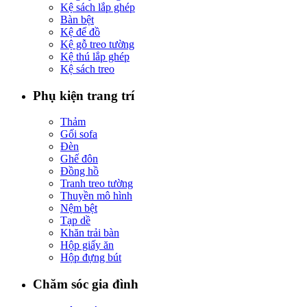
Kệ sách lắp ghép
Bàn bệt
Kệ để đồ
Kệ gỗ treo tường
Kệ thú lắp ghép
Kệ sách treo
Phụ kiện trang trí
Thảm
Gối sofa
Đèn
Ghế đôn
Đồng hồ
Tranh treo tường
Thuyền mô hình
Nệm bệt
Tạp dề
Khăn trải bàn
Hộp giấy ăn
Hộp đựng bút
Chăm sóc gia đình