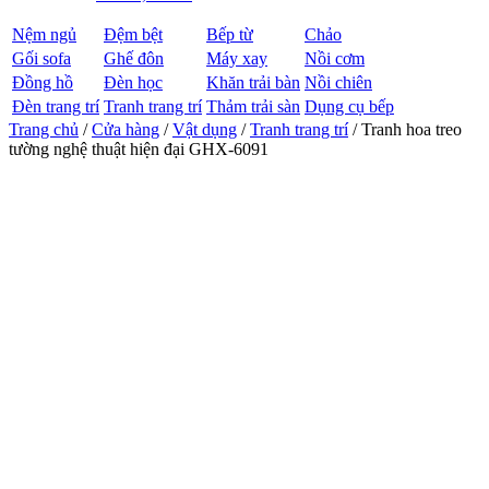
Nệm ngủ
Đệm bệt
Bếp từ
Chảo
Gối sofa
Ghế đôn
Máy xay
Nồi cơm
Đồng hồ
Đèn học
Khăn trải bàn
Nồi chiên
Đèn trang trí
Tranh trang trí
Thảm trải sàn
Dụng cụ bếp
Trang chủ
/
Cửa hàng
/
Vật dụng
/
Tranh trang trí
/ Tranh hoa treo
tường nghệ thuật hiện đại GHX-6091