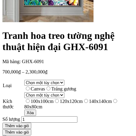
Tranh hoa treo tường nghệ
thuật hiện đại GHX-6091
Mã hàng: GHX-6091
700,000
₫
–
2,300,000
₫
Loại
Canvas
Tráng gương
Kích
100x100cm
120x120cm
140x140cm
thước
80x80cm
Xóa
Số lượng
Thêm vào giỏ
Thêm vào giỏ