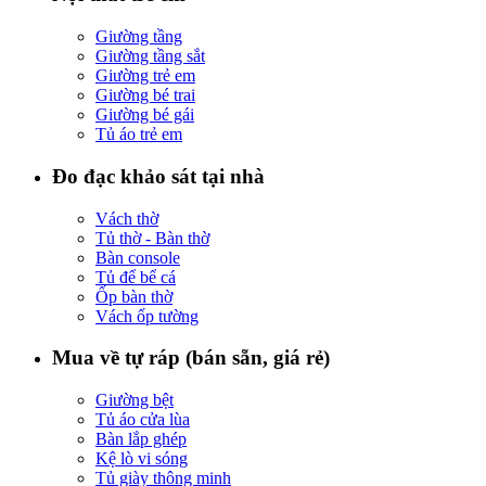
Giường tầng
Giường tầng sắt
Giường trẻ em
Giường bé trai
Giường bé gái
Tủ áo trẻ em
Đo đạc khảo sát tại nhà
Vách thờ
Tủ thờ - Bàn thờ
Bàn console
Tủ để bể cá
Ốp bàn thờ
Vách ốp tường
Mua về tự ráp (bán sẵn, giá rẻ)
Giường bệt
Tủ áo cửa lùa
Bàn lắp ghép
Kệ lò vi sóng
Tủ giày thông minh