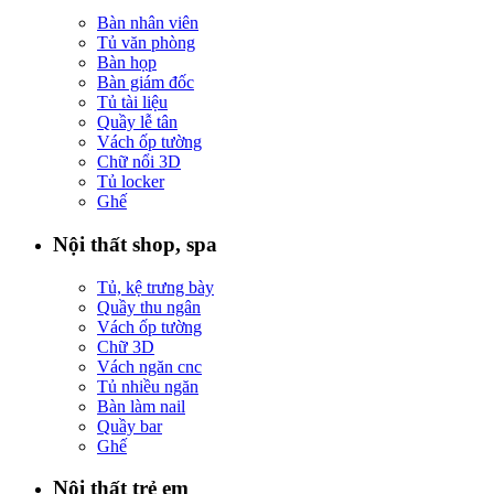
Bàn nhân viên
Tủ văn phòng
Bàn họp
Bàn giám đốc
Tủ tài liệu
Quầy lễ tân
Vách ốp tường
Chữ nổi 3D
Tủ locker
Ghế
Nội thất shop, spa
Tủ, kệ trưng bày
Quầy thu ngân
Vách ốp tường
Chữ 3D
Vách ngăn cnc
Tủ nhiều ngăn
Bàn làm nail
Quầy bar
Ghế
Nội thất trẻ em