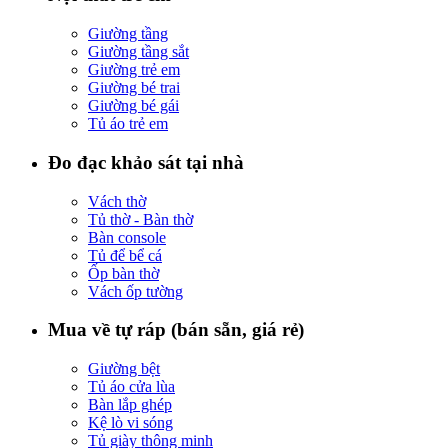
Giường tầng
Giường tầng sắt
Giường trẻ em
Giường bé trai
Giường bé gái
Tủ áo trẻ em
Đo đạc khảo sát tại nhà
Vách thờ
Tủ thờ - Bàn thờ
Bàn console
Tủ để bể cá
Ốp bàn thờ
Vách ốp tường
Mua về tự ráp (bán sẵn, giá rẻ)
Giường bệt
Tủ áo cửa lùa
Bàn lắp ghép
Kệ lò vi sóng
Tủ giày thông minh