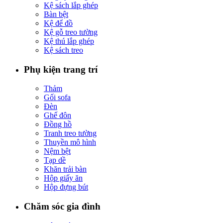
Kệ sách lắp ghép
Bàn bệt
Kệ để đồ
Kệ gỗ treo tường
Kệ thú lắp ghép
Kệ sách treo
Phụ kiện trang trí
Thảm
Gối sofa
Đèn
Ghế đôn
Đồng hồ
Tranh treo tường
Thuyền mô hình
Nệm bệt
Tạp dề
Khăn trải bàn
Hộp giấy ăn
Hộp đựng bút
Chăm sóc gia đình