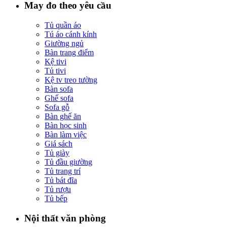
May đo theo yêu cầu
Tủ quần áo
Tú áo cánh kính
Giường ngủ
Bàn trang điểm
Kệ tivi
Tủ tivi
Kệ tv treo tường
Bàn sofa
Ghế sofa
Sofa gỗ
Bàn ghế ăn
Bàn học sinh
Bàn làm việc
Giá sách
Tủ giày
Tủ đầu giường
Tủ trang trí
Tủ bát đĩa
Tủ rượu
Tủ bếp
Nội thất văn phòng