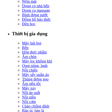
Nệm mát
Dụng cụ nhà bếp
Dụng cụ massage
Bình đựng nước
Đồng hồ báo thức
Đèn học
Thiết bị gia dụng
Máy hút bụi
Bếp
Hộp thực phẩm
Ấm chén
Máy lọc không khí
Quạt nóng, lạnh
Nồi chiên
Máy sấy quần áo
Thùng đựng gạo
Ấm siêu tốc
Máy xay
Nồi áp suất
Nồi niêu
Nồi cơm
Chảo chống dính
Bàn ủi, bàn là