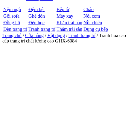
Nệm ngủ
Đệm bệt
Bếp từ
Chảo
Gối sofa
Ghế đôn
Máy xay
Nồi cơm
Đồng hồ
Đèn học
Khăn trải bàn
Nồi chiên
Đèn trang trí
Tranh trang trí
Thảm trải sàn
Dụng cụ bếp
Trang chủ
/
Cửa hàng
/
Vật dụng
/
Tranh trang trí
/ Tranh hoa cao
cấp trang trí chất lượng cao GHX-6084