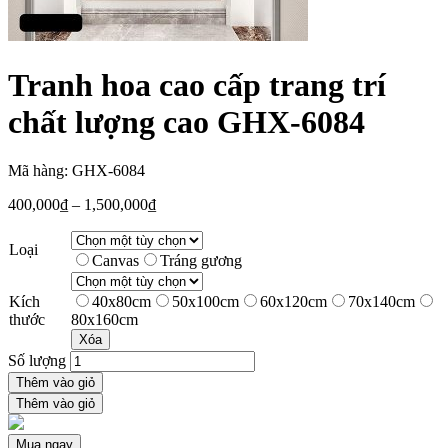
Tranh hoa cao cấp trang trí
chất lượng cao GHX-6084
Mã hàng: GHX-6084
400,000
₫
–
1,500,000
₫
Loại
Canvas
Tráng gương
Kích
40x80cm
50x100cm
60x120cm
70x140cm
thước
80x160cm
Xóa
Số lượng
Thêm vào giỏ
Thêm vào giỏ
Mua ngay