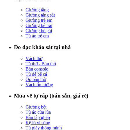
Giường tầng
Giường tầng sắt
Giường trẻ em
Giường bé trai
Giường bé gái
Tủ áo trẻ em
Đo đạc khảo sát tại nhà
Vách thờ
Tủ thờ - Bàn thờ
Bàn console
Tủ để bể cá
Ốp bàn thờ
Vách ốp tường
Mua về tự ráp (bán sẵn, giá rẻ)
Giường bệt
Tủ áo cửa lùa
Bàn lắp ghép
Kệ lò vi sóng
Tủ giày thông minh