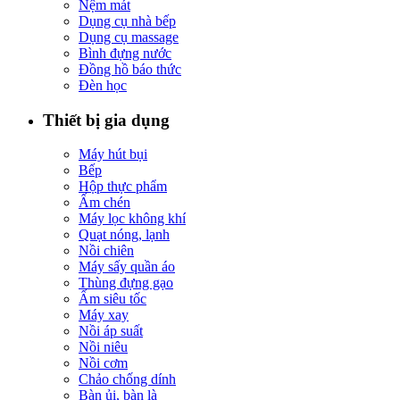
Nệm mát
Dụng cụ nhà bếp
Dụng cụ massage
Bình đựng nước
Đồng hồ báo thức
Đèn học
Thiết bị gia dụng
Máy hút bụi
Bếp
Hộp thực phẩm
Ấm chén
Máy lọc không khí
Quạt nóng, lạnh
Nồi chiên
Máy sấy quần áo
Thùng đựng gạo
Ấm siêu tốc
Máy xay
Nồi áp suất
Nồi niêu
Nồi cơm
Chảo chống dính
Bàn ủi, bàn là