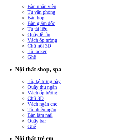
Bàn nhân viên
Tủ văn phòng
Bàn họp
Bàn giám đốc
Tủ tài liệu
Quầy lễ tân
Vách ốp tường
Chữ nổi 3D
Tủ locker
Ghế
Nội thất shop, spa
Tủ, kệ trưng bày
Quầy thu ngân
Vách ốp tường
Chữ 3D
Vách ngăn cnc
Tủ nhiều ngăn
Bàn làm nail
Quầy bar
Ghế
Nội thất trẻ em