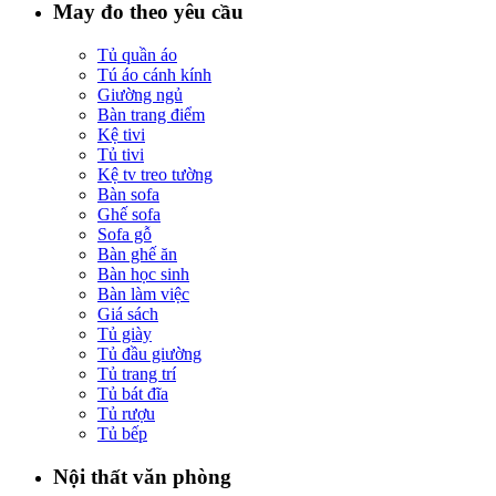
May đo theo yêu cầu
Tủ quần áo
Tú áo cánh kính
Giường ngủ
Bàn trang điểm
Kệ tivi
Tủ tivi
Kệ tv treo tường
Bàn sofa
Ghế sofa
Sofa gỗ
Bàn ghế ăn
Bàn học sinh
Bàn làm việc
Giá sách
Tủ giày
Tủ đầu giường
Tủ trang trí
Tủ bát đĩa
Tủ rượu
Tủ bếp
Nội thất văn phòng