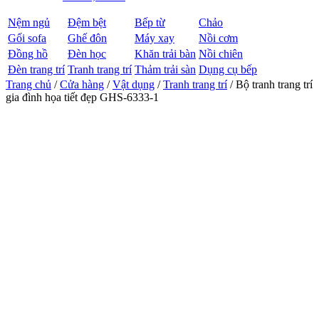
Nệm ngủ
Đệm bệt
Bếp từ
Chảo
Gối sofa
Ghế đôn
Máy xay
Nồi cơm
Đồng hồ
Đèn học
Khăn trải bàn
Nồi chiên
Đèn trang trí
Tranh trang trí
Thảm trải sàn
Dụng cụ bếp
Trang chủ
/
Cửa hàng
/
Vật dụng
/
Tranh trang trí
/ Bộ tranh trang trí
gia đình họa tiết đẹp GHS-6333-1