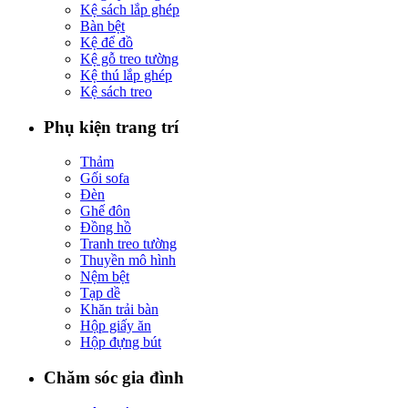
Kệ sách lắp ghép
Bàn bệt
Kệ để đồ
Kệ gỗ treo tường
Kệ thú lắp ghép
Kệ sách treo
Phụ kiện trang trí
Thảm
Gối sofa
Đèn
Ghế đôn
Đồng hồ
Tranh treo tường
Thuyền mô hình
Nệm bệt
Tạp dề
Khăn trải bàn
Hộp giấy ăn
Hộp đựng bút
Chăm sóc gia đình