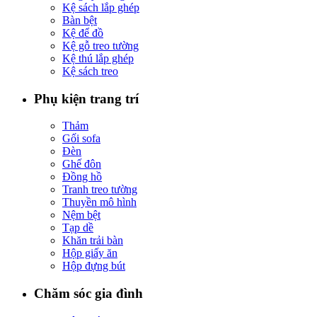
Kệ sách lắp ghép
Bàn bệt
Kệ để đồ
Kệ gỗ treo tường
Kệ thú lắp ghép
Kệ sách treo
Phụ kiện trang trí
Thảm
Gối sofa
Đèn
Ghế đôn
Đồng hồ
Tranh treo tường
Thuyền mô hình
Nệm bệt
Tạp dề
Khăn trải bàn
Hộp giấy ăn
Hộp đựng bút
Chăm sóc gia đình