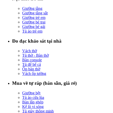
Giường tầng
Giường tầng sắt
Giường trẻ em
Giường bé trai
Giường bé gái
Tủ áo trẻ em
Đo đạc khảo sát tại nhà
Vách thờ
Tủ thờ - Bàn thờ
Bàn console
Tủ để bể cá
Ốp bàn thờ
Vách ốp tường
Mua về tự ráp (bán sẵn, giá rẻ)
Giường bệt
Tủ áo cửa lùa
Bàn lắp ghép
Kệ lò vi sóng
Tủ giày thông minh