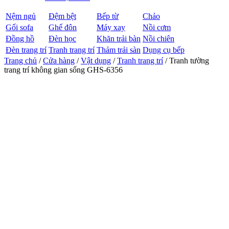
Nệm ngủ
Đệm bệt
Bếp từ
Chảo
Gối sofa
Ghế đôn
Máy xay
Nồi cơm
Đồng hồ
Đèn học
Khăn trải bàn
Nồi chiên
Đèn trang trí
Tranh trang trí
Thảm trải sàn
Dụng cụ bếp
Trang chủ
/
Cửa hàng
/
Vật dụng
/
Tranh trang trí
/ Tranh tường
trang trí không gian sống GHS-6356