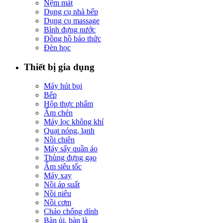
Nệm mát
Dụng cụ nhà bếp
Dụng cụ massage
Bình đựng nước
Đồng hồ báo thức
Đèn học
Thiết bị gia dụng
Máy hút bụi
Bếp
Hộp thực phẩm
Ấm chén
Máy lọc không khí
Quạt nóng, lạnh
Nồi chiên
Máy sấy quần áo
Thùng đựng gạo
Ấm siêu tốc
Máy xay
Nồi áp suất
Nồi niêu
Nồi cơm
Chảo chống dính
Bàn ủi, bàn là