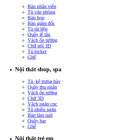
Bàn nhân viên
Tủ văn phòng
Bàn họp
Bàn giám đốc
Tủ tài liệu
Quầy lễ tân
Vách ốp tường
Chữ nổi 3D
Tủ locker
Ghế
Nội thất shop, spa
Tủ, kệ trưng bày
Quầy thu ngân
Vách ốp tường
Chữ 3D
Vách ngăn cnc
Tủ nhiều ngăn
Bàn làm nail
Quầy bar
Ghế
Nội thất trẻ em