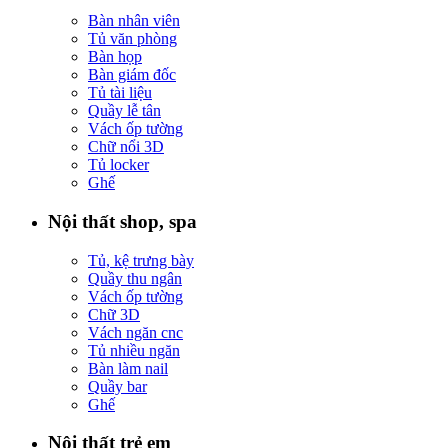
Bàn nhân viên
Tủ văn phòng
Bàn họp
Bàn giám đốc
Tủ tài liệu
Quầy lễ tân
Vách ốp tường
Chữ nổi 3D
Tủ locker
Ghế
Nội thất shop, spa
Tủ, kệ trưng bày
Quầy thu ngân
Vách ốp tường
Chữ 3D
Vách ngăn cnc
Tủ nhiều ngăn
Bàn làm nail
Quầy bar
Ghế
Nội thất trẻ em