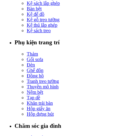
Kệ sách lắp ghép
Bàn bệt
Kệ để đồ
Kệ gỗ treo tường
Kệ thú lắp ghép
Kệ sách treo
Phụ kiện trang trí
Thảm
Gối sofa
Đèn
Ghế đôn
Đồng hồ
Tranh treo tường
Thuyền mô hình
Nệm bệt
Tạp dề
Khăn trải bàn
Hộp giấy ăn
Hộp đựng bút
Chăm sóc gia đình