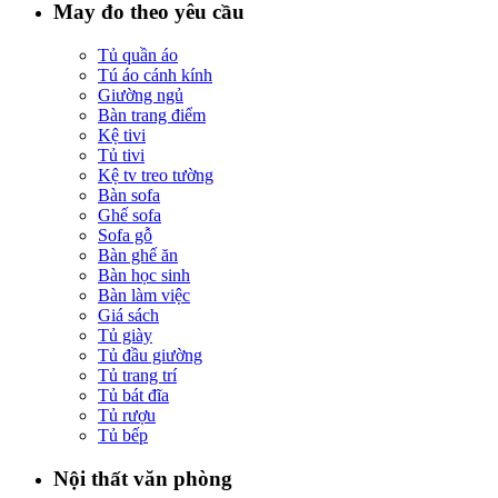
May đo theo yêu cầu
Tủ quần áo
Tú áo cánh kính
Giường ngủ
Bàn trang điểm
Kệ tivi
Tủ tivi
Kệ tv treo tường
Bàn sofa
Ghế sofa
Sofa gỗ
Bàn ghế ăn
Bàn học sinh
Bàn làm việc
Giá sách
Tủ giày
Tủ đầu giường
Tủ trang trí
Tủ bát đĩa
Tủ rượu
Tủ bếp
Nội thất văn phòng