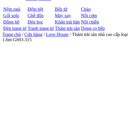
Nệm ngủ
Đệm bệt
Bếp từ
Chảo
Gối sofa
Ghế đôn
Máy xay
Nồi cơm
Đồng hồ
Đèn học
Khăn trải bàn
Nồi chiên
Đèn trang trí
Tranh trang trí
Thảm trải sàn
Dụng cụ bếp
Trang chủ
/
Cửa hàng
/
Love House
/ Thảm trải sàn nhà cao cấp loại
1.6m GHO-315