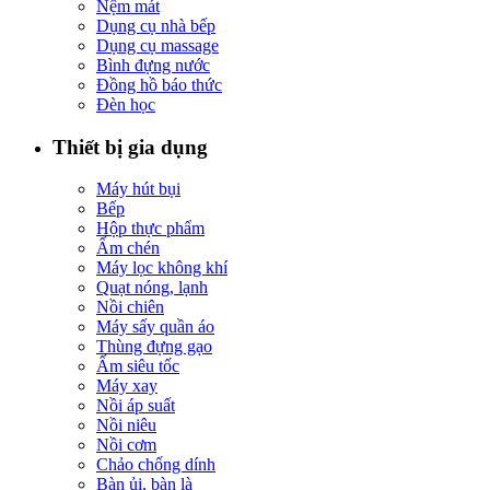
Nệm mát
Dụng cụ nhà bếp
Dụng cụ massage
Bình đựng nước
Đồng hồ báo thức
Đèn học
Thiết bị gia dụng
Máy hút bụi
Bếp
Hộp thực phẩm
Ấm chén
Máy lọc không khí
Quạt nóng, lạnh
Nồi chiên
Máy sấy quần áo
Thùng đựng gạo
Ấm siêu tốc
Máy xay
Nồi áp suất
Nồi niêu
Nồi cơm
Chảo chống dính
Bàn ủi, bàn là