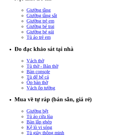
Giường tầng
Giường tầng sắt
Giường trẻ em
Giường bé trai
Giường bé gái
Tủ áo trẻ em
Đo đạc khảo sát tại nhà
Vách thờ
Tủ thờ - Bàn thờ
Bàn console
Tủ để bể cá
Ốp bàn thờ
Vách ốp tường
Mua về tự ráp (bán sẵn, giá rẻ)
Giường bệt
Tủ áo cửa lùa
Bàn lắp ghép
Kệ lò vi sóng
Tủ giày thông minh