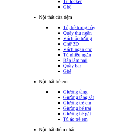
Tủ locker
Ghế
Nội thất cửa tiệm
Tủ, kệ trưng bày
Quầy thu ngân
Vách ốp tường
Chữ 3D
Vách ngăn cnc
Tủ nhiều ngăn
Bàn làm nail
Quầy bar
Ghế
Nội thất trẻ em
Giường tầng
Giường tầng sắt
Giường trẻ em
Giường bé trai
Giường bé gái
Tủ áo trẻ em
Nội thất điểm nhấn