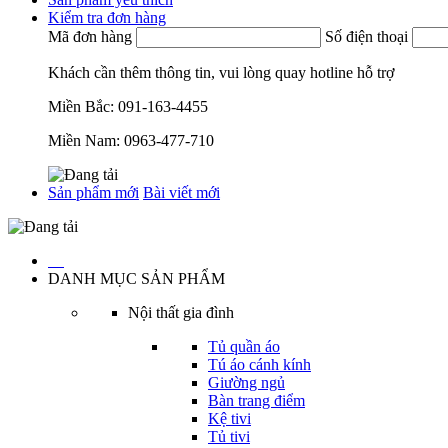
Kiểm tra đơn hàng
Mã đơn hàng
Số điện thoại
Khách cần thêm thông tin, vui lòng quay hotline hỗ trợ
Miền Bắc:
091-163-4455
Miền Nam:
0963-477-710
Sản phẩm mới
Bài viết mới
…
DANH MỤC SẢN PHẨM
Nội thất gia đình
Tủ quần áo
Tú áo cánh kính
Giường ngủ
Bàn trang điểm
Kệ tivi
Tủ tivi