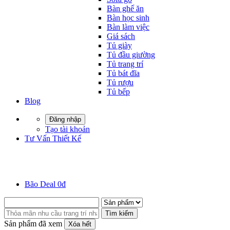
Bàn ghế ăn
Bàn học sinh
Bàn làm việc
Giá sách
Tủ giày
Tủ đầu giường
Tủ trang trí
Tủ bát đĩa
Tủ rượu
Tủ bếp
Blog
Đăng nhập
Tạo tài khoản
Tư Vấn Thiết Kế
Bão Deal 0đ
Tìm kiếm
Sản phẩm đã xem
Xóa hết