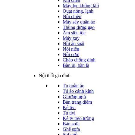
Ấm chén
Máy lọc không khí
Quạt nóng, lạnh
Nồi chiên
Máy sấy quần áo
Thùng đựng gạo
Ấm siêu tốc
Máy xay
Nồi áp suất
Nồi niêu
Nồi cơm
Chảo chống dính
Bàn ủi, bàn là
Nội thất gia đình
Tủ quần áo
Tú áo cánh kính
Giường ngủ
Bàn trang điểm
Kệ tivi
Tủ tivi
Kệ tv treo tường
Bàn sofa
Ghế sofa
Sofa gỗ