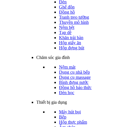
Đèn
Ghế đôn
Đồng hồ
Tranh treo tường
Thuyền mô hình
Nệm bệt
Tạp dề
Khăn trải bàn
Hộp giấy ăn
Hộp đựng bút
Chăm sóc gia đình
Nệm mát
Dụng cụ nhà bếp
Dụng cụ massage
Bình đựng nước
Đồng hồ báo thức
Đèn học
Thiết bị gia dụng
Máy hút bụi
Bếp
Hộp thực phẩm