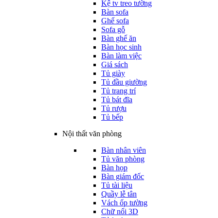
Kệ tv treo tường
Bàn sofa
Ghế sofa
Sofa gỗ
Bàn ghế ăn
Bàn học sinh
Bàn làm việc
Giá sách
Tủ giày
Tủ đầu giường
Tủ trang trí
Tủ bát đĩa
Tủ rượu
Tủ bếp
Nội thất văn phòng
Bàn nhân viên
Tủ văn phòng
Bàn họp
Bàn giám đốc
Tủ tài liệu
Quầy lễ tân
Vách ốp tường
Chữ nổi 3D