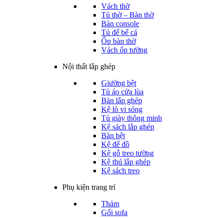
Vách thờ
Tủ thờ – Bàn thờ
Bàn console
Tủ để bể cá
Ốp bàn thờ
Vách ốp tường
Nội thất lắp ghép
Giường bệt
Tủ áo cửa lùa
Bàn lắp ghép
Kệ lò vi sóng
Tủ giày thông minh
Kệ sách lắp ghép
Bàn bệt
Kệ để đồ
Kệ gỗ treo tường
Kệ thú lắp ghép
Kệ sách treo
Phụ kiện trang trí
Thảm
Gối sofa