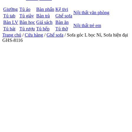
Giường
Tủ áo
Bàn phấn
Kệ tivi
Nội thất văn phòng
Tủ tab
Tủ giày
Bàn trà
Ghế sofa
Bàn LV
Bàn học
Giá sách
Bàn ăn
Nội thất trẻ em
Tủ bát
Tủ rượu
Tủ bếp
Tủ thờ
Trang chủ
/
Cửa hàng
/
Ghế sofa
/ Sofa góc L bọc Nỉ, Sofa hiện đại
GHS-8116