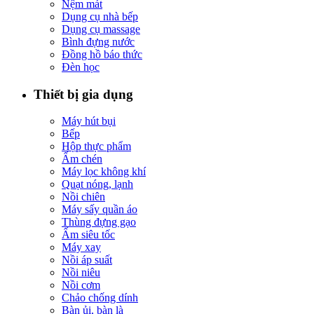
Nệm mát
Dụng cụ nhà bếp
Dụng cụ massage
Bình đựng nước
Đồng hồ báo thức
Đèn học
Thiết bị gia dụng
Máy hút bụi
Bếp
Hộp thực phẩm
Ấm chén
Máy lọc không khí
Quạt nóng, lạnh
Nồi chiên
Máy sấy quần áo
Thùng đựng gạo
Ấm siêu tốc
Máy xay
Nồi áp suất
Nồi niêu
Nồi cơm
Chảo chống dính
Bàn ủi, bàn là