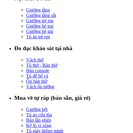
Giường tầng
Giường tầng sắt
Giường trẻ em
Giường bé trai
Giường bé gái
Tủ áo trẻ em
Đo đạc khảo sát tại nhà
Vách thờ
Tủ thờ - Bàn thờ
Bàn console
Tủ để bể cá
Ốp bàn thờ
Vách ốp tường
Mua về tự ráp (bán sẵn, giá rẻ)
Giường bệt
Tủ áo cửa lùa
Bàn lắp ghép
Kệ lò vi sóng
Tủ giày thông minh