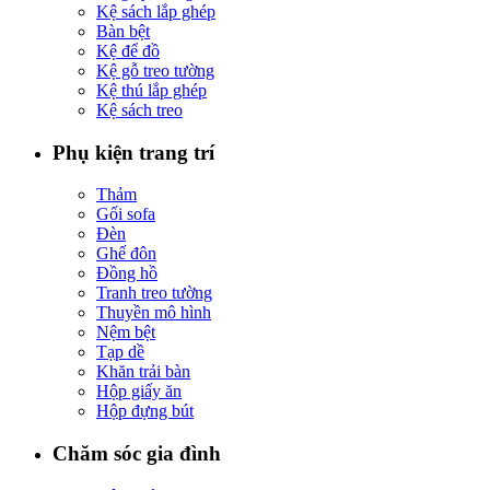
Kệ sách lắp ghép
Bàn bệt
Kệ để đồ
Kệ gỗ treo tường
Kệ thú lắp ghép
Kệ sách treo
Phụ kiện trang trí
Thảm
Gối sofa
Đèn
Ghế đôn
Đồng hồ
Tranh treo tường
Thuyền mô hình
Nệm bệt
Tạp dề
Khăn trải bàn
Hộp giấy ăn
Hộp đựng bút
Chăm sóc gia đình