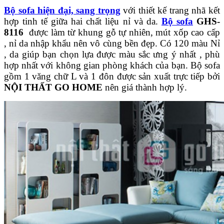
Bộ sofa hiện đại, sang trọng
với thiết kế trang nhã kết
hợp tinh tế giữa hai chất liệu nỉ và da.
Bộ sofa
GHS-
8116
được làm từ khung gỗ tự nhiên, mút xốp cao cấp
, nỉ da nhập khẩu nên vô cùng bền đẹp. Có 120 màu Nỉ
, da giúp bạn chọn lựa được màu sắc ưng ý nhất , phù
hợp nhất với không gian phòng khách của bạn. Bộ sofa
gồm 1 văng chữ L và 1 đôn được sản xuất trực tiếp bởi
NỘI THẤT GO HOME
nên giá thành hợp lý.