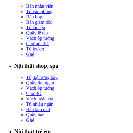
Bàn nhân viên
Tủ văn phòng
Bàn họp
Bàn giám đốc
Tủ tài liệu
Quầy lễ tân
Vách ốp tường
Chữ nổi 3D
Tủ locker
Ghế
Nội thất shop, spa
Tủ, kệ trưng bày
Quầy thu ngân
Vách ốp tường
Chữ 3D
Vách ngăn cnc
Tủ nhiều ngăn
Bàn làm nail
Quầy bar
Ghế
Nội thất trẻ em