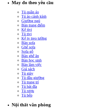
May đo theo yêu cầu
Tủ quần áo
Tú áo cánh kính
Giường ngủ
Bàn trang điểm
Kệ tivi
Tủ tivi
Kệ tv treo tường
Bàn sofa
Ghế sofa
Sofa gỗ
Bàn ghế ăn
Bàn học sinh
Bàn làm việc
Giá sách
Tủ giày
Tủ đầu giường
Tủ trang trí
Tủ bát đĩa
Tủ rượu
Tủ bếp
Nội thất văn phòng