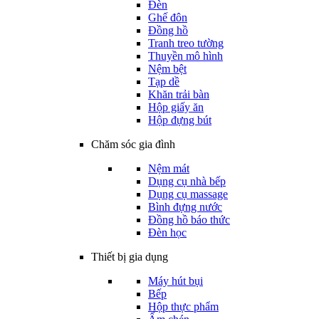
Đèn
Ghế đôn
Đồng hồ
Tranh treo tường
Thuyền mô hình
Nệm bệt
Tạp dề
Khăn trải bàn
Hộp giấy ăn
Hộp đựng bút
Chăm sóc gia đình
Nệm mát
Dụng cụ nhà bếp
Dụng cụ massage
Bình đựng nước
Đồng hồ báo thức
Đèn học
Thiết bị gia dụng
Máy hút bụi
Bếp
Hộp thực phẩm