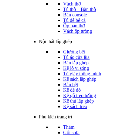
Vách thờ
Tủ thờ – Bàn thờ
Bàn console
Tủ để bể cá
Ốp bàn thờ
Vách ốp tường
Nội thất lắp ghép
Giường bệt
Tủ áo cửa lùa
Bàn lắp ghép
Kệ lò vi sóng
Tủ giày thông minh
Kệ sách lắp ghép
Bàn bệt
Kệ để đồ
Kệ gỗ treo tường
Kệ thú lắp ghép
Kệ sách treo
Phụ kiện trang trí
Thảm
Gối sofa