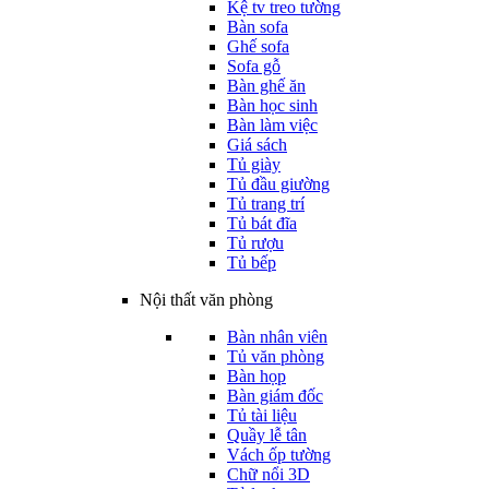
Kệ tv treo tường
Bàn sofa
Ghế sofa
Sofa gỗ
Bàn ghế ăn
Bàn học sinh
Bàn làm việc
Giá sách
Tủ giày
Tủ đầu giường
Tủ trang trí
Tủ bát đĩa
Tủ rượu
Tủ bếp
Nội thất văn phòng
Bàn nhân viên
Tủ văn phòng
Bàn họp
Bàn giám đốc
Tủ tài liệu
Quầy lễ tân
Vách ốp tường
Chữ nổi 3D