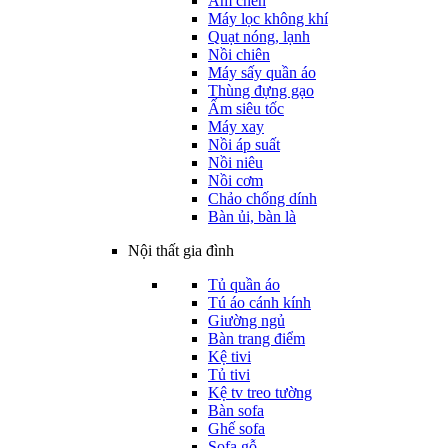
Ấm chén
Máy lọc không khí
Quạt nóng, lạnh
Nồi chiên
Máy sấy quần áo
Thùng đựng gạo
Ấm siêu tốc
Máy xay
Nồi áp suất
Nồi niêu
Nồi cơm
Chảo chống dính
Bàn ủi, bàn là
Nội thất gia đình
Tủ quần áo
Tú áo cánh kính
Giường ngủ
Bàn trang điểm
Kệ tivi
Tủ tivi
Kệ tv treo tường
Bàn sofa
Ghế sofa
Sofa gỗ