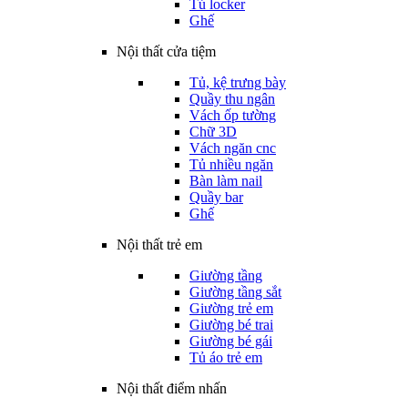
Tủ locker
Ghế
Nội thất cửa tiệm
Tủ, kệ trưng bày
Quầy thu ngân
Vách ốp tường
Chữ 3D
Vách ngăn cnc
Tủ nhiều ngăn
Bàn làm nail
Quầy bar
Ghế
Nội thất trẻ em
Giường tầng
Giường tầng sắt
Giường trẻ em
Giường bé trai
Giường bé gái
Tủ áo trẻ em
Nội thất điểm nhấn