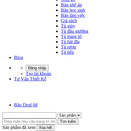
Bàn ghế ăn
Bàn học sinh
Bàn làm việc
Giá sách
Tủ giày
Tủ đầu giường
Tủ trang trí
Tủ bát đĩa
Tủ rượu
Tủ bếp
Blog
Đăng nhập
Tạo tài khoản
Tư Vấn Thiết Kế
Bão Deal 0đ
Tìm kiếm
Sản phẩm đã xem
Xóa hết