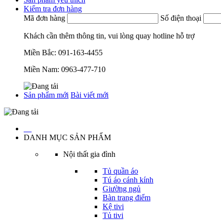
Kiểm tra đơn hàng
Mã đơn hàng
Số điện thoại
Khách cần thêm thông tin, vui lòng quay hotline hỗ trợ
Miền Bắc:
091-163-4455
Miền Nam:
0963-477-710
Sản phẩm mới
Bài viết mới
…
DANH MỤC SẢN PHẨM
Nội thất gia đình
Tủ quần áo
Tú áo cánh kính
Giường ngủ
Bàn trang điểm
Kệ tivi
Tủ tivi