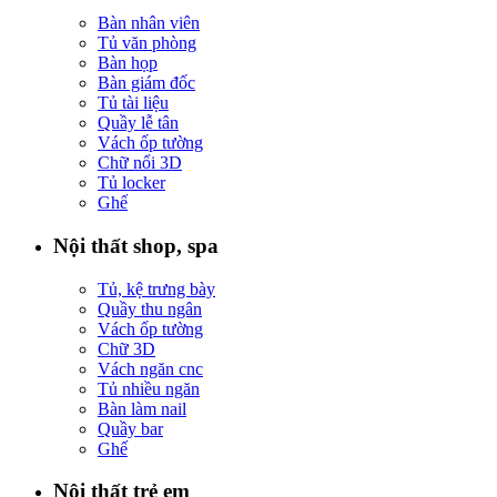
Bàn nhân viên
Tủ văn phòng
Bàn họp
Bàn giám đốc
Tủ tài liệu
Quầy lễ tân
Vách ốp tường
Chữ nổi 3D
Tủ locker
Ghế
Nội thất shop, spa
Tủ, kệ trưng bày
Quầy thu ngân
Vách ốp tường
Chữ 3D
Vách ngăn cnc
Tủ nhiều ngăn
Bàn làm nail
Quầy bar
Ghế
Nội thất trẻ em