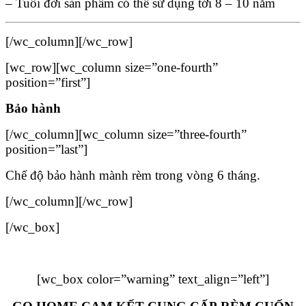
– Tuổi đời sản phẩm có thể sử dụng tới 8 – 10 năm
[/wc_column][/wc_row]
[wc_row][wc_column size=”one-fourth”
position=”first”]
Bảo hành
[/wc_column][wc_column size=”three-fourth”
position=”last”]
Chế độ bảo hành mành rèm trong vòng 6 tháng.
[/wc_column][/wc_row]
[/wc_box]
[wc_box color=”warning” text_align=”left”]