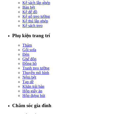
Kệ sách lắp ghép
Bàn bệt
Kệ để đồ
Kệ gỗ treo tường
Kệ thú lắp ghép
Kệ sách treo
Phụ kiện trang trí
Thảm
Gối sofa
Đèn
Ghế đôn
Đồng hồ
Tranh treo tường
Thuyền mô hình
Nệm bệt
Tạp dề
Khăn trải bàn
Hộp giấy ăn
Hộp đựng bút
Chăm sóc gia đình