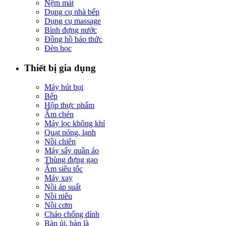
Nệm mát
Dụng cụ nhà bếp
Dụng cụ massage
Bình đựng nước
Đồng hồ báo thức
Đèn học
Thiết bị gia dụng
Máy hút bụi
Bếp
Hộp thực phẩm
Ấm chén
Máy lọc không khí
Quạt nóng, lạnh
Nồi chiên
Máy sấy quần áo
Thùng đựng gạo
Ấm siêu tốc
Máy xay
Nồi áp suất
Nồi niêu
Nồi cơm
Chảo chống dính
Bàn ủi, bàn là