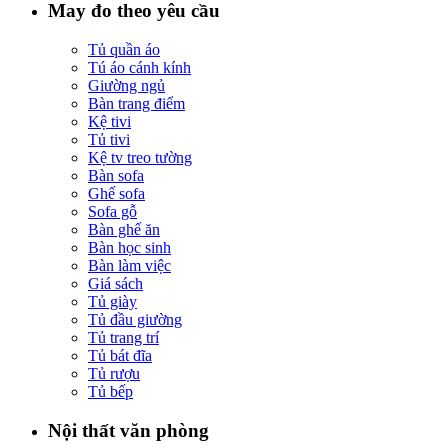
May đo theo yêu cầu
Tủ quần áo
Tú áo cánh kính
Giường ngủ
Bàn trang điểm
Kệ tivi
Tủ tivi
Kệ tv treo tường
Bàn sofa
Ghế sofa
Sofa gỗ
Bàn ghế ăn
Bàn học sinh
Bàn làm việc
Giá sách
Tủ giày
Tủ đầu giường
Tủ trang trí
Tủ bát đĩa
Tủ rượu
Tủ bếp
Nội thất văn phòng