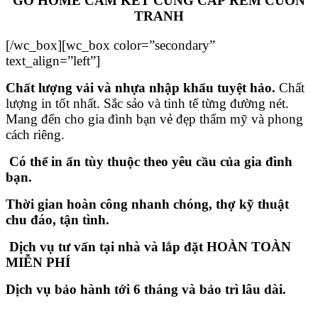
GO HOME CAM KẾT CUNG CẤP RÈM CUỐN
TRANH
[/wc_box][wc_box color=”secondary”
text_align=”left”]
Chất lượng vải và nhựa nhập khẩu tuyệt hảo.
Chất
lượng in tốt nhất. Sắc sảo và tinh tế từng đường nét.
Mang đến cho gia đình bạn vẻ đẹp thẩm mỹ và phong
cách riêng.
Có thể in ấn tùy thuộc theo yêu cầu của gia đình
bạn.
Thời gian hoàn công nhanh chóng, thợ kỹ thuật
chu đáo, tận tình.
Dịch vụ tư vấn tại nhà và lắp đặt HOÀN TOÀN
MIỄN PHÍ
Dịch vụ bảo hành tới 6 tháng và bảo trì lâu dài.