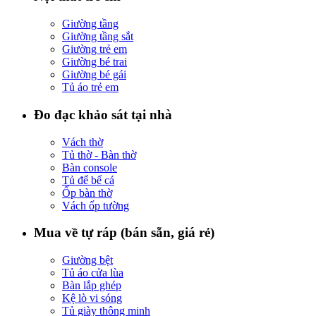
Giường tầng
Giường tầng sắt
Giường trẻ em
Giường bé trai
Giường bé gái
Tủ áo trẻ em
Đo đạc khảo sát tại nhà
Vách thờ
Tủ thờ - Bàn thờ
Bàn console
Tủ để bể cá
Ốp bàn thờ
Vách ốp tường
Mua về tự ráp (bán sẵn, giá rẻ)
Giường bệt
Tủ áo cửa lùa
Bàn lắp ghép
Kệ lò vi sóng
Tủ giày thông minh