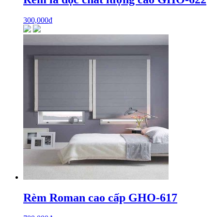
300,000
₫
Rèm Roman cao cấp GHO-617