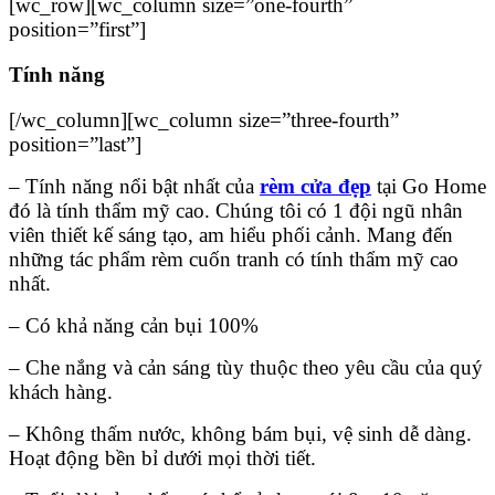
[wc_row][wc_column size=”one-fourth”
position=”first”]
Tính năng
[/wc_column][wc_column size=”three-fourth”
position=”last”]
– Tính năng nổi bật nhất của
rèm cửa đẹp
tại Go Home
đó là tính thẩm mỹ cao. Chúng tôi có 1 đội ngũ nhân
viên thiết kế sáng tạo, am hiểu phối cảnh. Mang đến
những tác phẩm rèm cuốn tranh có tính thẩm mỹ cao
nhất.
– Có khả năng cản bụi 100%
– Che nắng và cản sáng tùy thuộc theo yêu cầu của quý
khách hàng.
– Không thấm nước, không bám bụi, vệ sinh dễ dàng.
Hoạt động bền bỉ dưới mọi thời tiết.