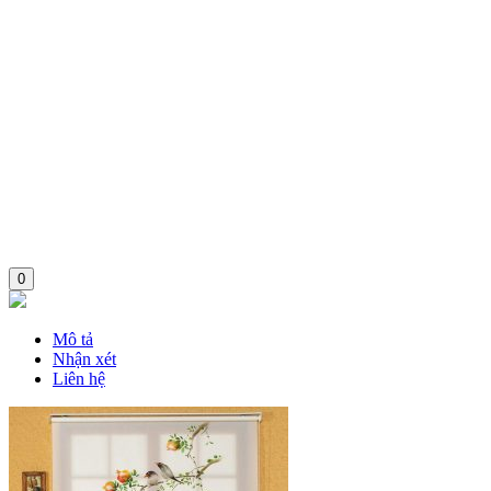
0
Mô tả
Nhận xét
Liên hệ