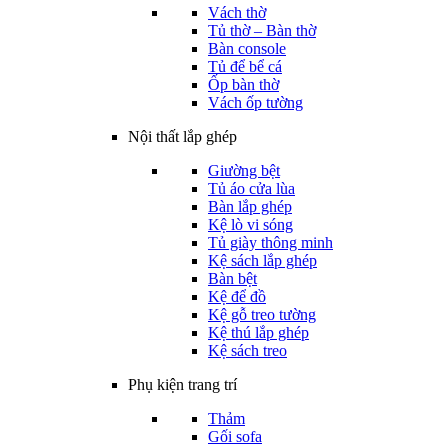
Vách thờ
Tủ thờ – Bàn thờ
Bàn console
Tủ để bể cá
Ốp bàn thờ
Vách ốp tường
Nội thất lắp ghép
Giường bệt
Tủ áo cửa lùa
Bàn lắp ghép
Kệ lò vi sóng
Tủ giày thông minh
Kệ sách lắp ghép
Bàn bệt
Kệ để đồ
Kệ gỗ treo tường
Kệ thú lắp ghép
Kệ sách treo
Phụ kiện trang trí
Thảm
Gối sofa