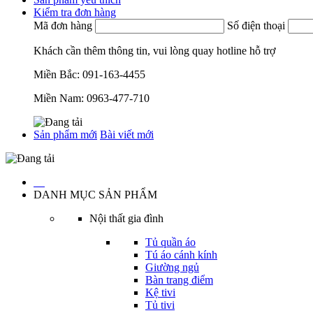
Kiểm tra đơn hàng
Mã đơn hàng
Số điện thoại
Khách cần thêm thông tin, vui lòng quay hotline hỗ trợ
Miền Bắc:
091-163-4455
Miền Nam:
0963-477-710
Sản phẩm mới
Bài viết mới
…
DANH MỤC SẢN PHẨM
Nội thất gia đình
Tủ quần áo
Tú áo cánh kính
Giường ngủ
Bàn trang điểm
Kệ tivi
Tủ tivi