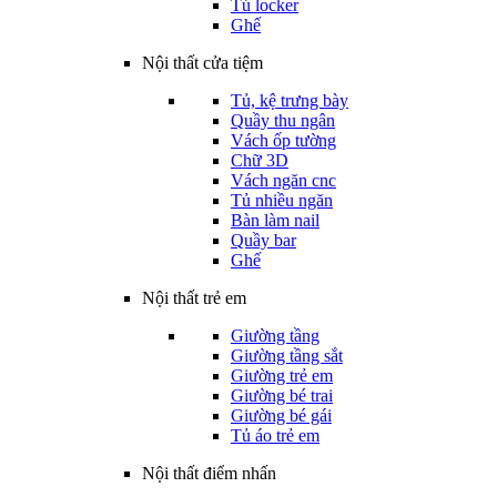
Tủ locker
Ghế
Nội thất cửa tiệm
Tủ, kệ trưng bày
Quầy thu ngân
Vách ốp tường
Chữ 3D
Vách ngăn cnc
Tủ nhiều ngăn
Bàn làm nail
Quầy bar
Ghế
Nội thất trẻ em
Giường tầng
Giường tầng sắt
Giường trẻ em
Giường bé trai
Giường bé gái
Tủ áo trẻ em
Nội thất điểm nhấn