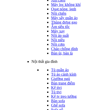
Ấm chén
Máy lọc không khí
Quạt nóng, lạnh
Nồi chiên
Máy sấy quần áo
Thùng đựng gạo
Ấm siêu tốc
Máy xay
Nồi áp suất
Nồi niêu
Nồi cơm
Chảo chống dính
Bàn ủi, bàn là
Nội thất gia đình
Tủ quần áo
Tú áo cánh kính
Giường ngủ
Bàn trang điểm
Kệ tivi
Tủ tivi
Kệ tv treo tường
Bàn sofa
Ghế sofa
Sofa gỗ