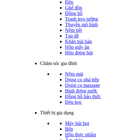
Đèn
Ghế đôn
Đồng hồ
Tranh treo tường
Thuyền mô hình
Nệm bệt
Tạp dề
Khăn trải bàn
Hộp giấy ăn
Hộp đựng bút
Chăm sóc gia đình
Nệm mát
Dụng cụ nhà bếp
Dụng cụ massage
Bình đựng nước
Đồng hồ báo thức
Đèn học
Thiết bị gia dụng
Máy hút bụi
Bếp
Hộp thực phẩm