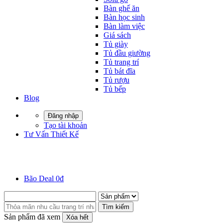
Bàn ghế ăn
Bàn học sinh
Bàn làm việc
Giá sách
Tủ giày
Tủ đầu giường
Tủ trang trí
Tủ bát đĩa
Tủ rượu
Tủ bếp
Blog
Đăng nhập
Tạo tài khoản
Tư Vấn Thiết Kế
Bão Deal 0đ
Tìm kiếm
Sản phẩm đã xem
Xóa hết