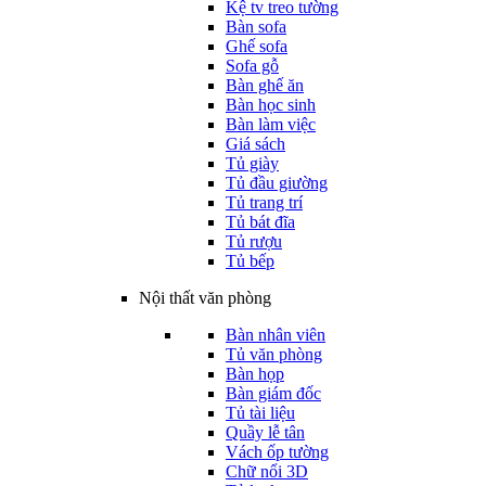
Kệ tv treo tường
Bàn sofa
Ghế sofa
Sofa gỗ
Bàn ghế ăn
Bàn học sinh
Bàn làm việc
Giá sách
Tủ giày
Tủ đầu giường
Tủ trang trí
Tủ bát đĩa
Tủ rượu
Tủ bếp
Nội thất văn phòng
Bàn nhân viên
Tủ văn phòng
Bàn họp
Bàn giám đốc
Tủ tài liệu
Quầy lễ tân
Vách ốp tường
Chữ nổi 3D