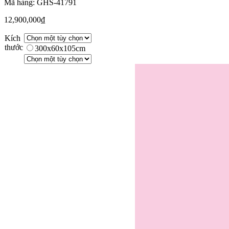
Mã hàng: GHS-41791
12,900,000
₫
Kích
thước
300x60x105cm