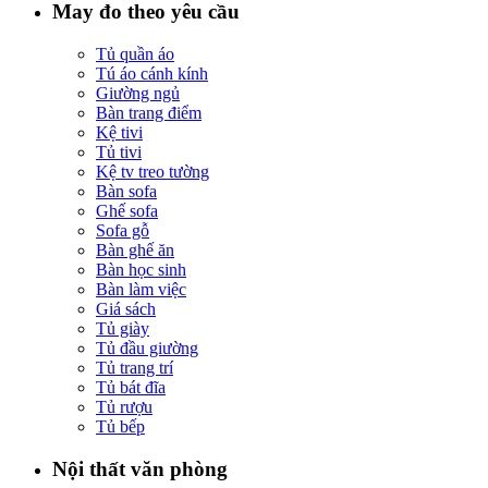
May đo theo yêu cầu
Tủ quần áo
Tú áo cánh kính
Giường ngủ
Bàn trang điểm
Kệ tivi
Tủ tivi
Kệ tv treo tường
Bàn sofa
Ghế sofa
Sofa gỗ
Bàn ghế ăn
Bàn học sinh
Bàn làm việc
Giá sách
Tủ giày
Tủ đầu giường
Tủ trang trí
Tủ bát đĩa
Tủ rượu
Tủ bếp
Nội thất văn phòng