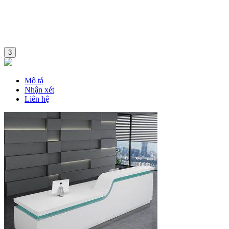
3
Mô tả
Nhận xét
Liên hệ