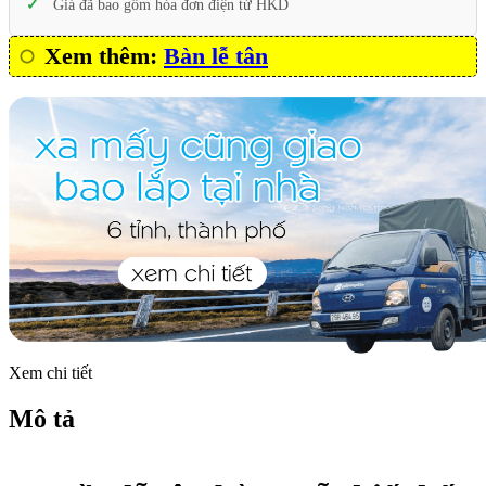
Giá đã bao gồm hóa đơn điện tử HKD
Xem thêm:
Bàn lễ tân
Xem chi tiết
Mô tả