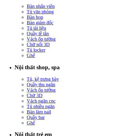
Bàn nhân viên
Tủ văn phòng
Bàn họp
Bàn giám đốc
Tủ tài liệu
Quầy lễ tân
Vách ốp tường
Chữ nổi 3D
Tủ locker
Ghế
Nội thất shop, spa
Tủ, kệ trưng bày
Quầy thu ngân
Vách ốp tường
Chữ 3D
Vách ngăn cnc
Tủ nhiều ngăn
Bàn làm nail
Quầy bar
Ghế
Nội thất trẻ em