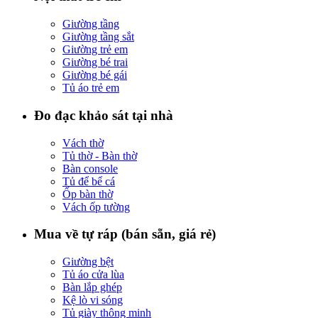
Giường tầng
Giường tầng sắt
Giường trẻ em
Giường bé trai
Giường bé gái
Tủ áo trẻ em
Đo đạc khảo sát tại nhà
Vách thờ
Tủ thờ - Bàn thờ
Bàn console
Tủ để bể cá
Ốp bàn thờ
Vách ốp tường
Mua về tự ráp (bán sẵn, giá rẻ)
Giường bệt
Tủ áo cửa lùa
Bàn lắp ghép
Kệ lò vi sóng
Tủ giày thông minh