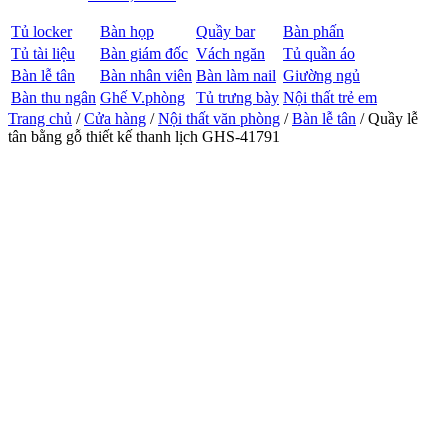
Tủ locker
Bàn họp
Quầy bar
Bàn phấn
Tủ tài liệu
Bàn giám đốc
Vách ngăn
Tủ quần áo
Bàn lễ tân
Bàn nhân viên
Bàn làm nail
Giường ngủ
Bàn thu ngân
Ghế V.phòng
Tủ trưng bày
Nội thất trẻ em
Trang chủ
/
Cửa hàng
/
Nội thất văn phòng
/
Bàn lễ tân
/ Quầy lễ
tân bằng gỗ thiết kế thanh lịch GHS-41791