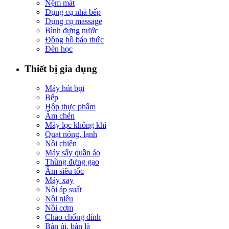
Nệm mát
Dụng cụ nhà bếp
Dụng cụ massage
Bình đựng nước
Đồng hồ báo thức
Đèn học
Thiết bị gia dụng
Máy hút bụi
Bếp
Hộp thực phẩm
Ấm chén
Máy lọc không khí
Quạt nóng, lạnh
Nồi chiên
Máy sấy quần áo
Thùng đựng gạo
Ấm siêu tốc
Máy xay
Nồi áp suất
Nồi niêu
Nồi cơm
Chảo chống dính
Bàn ủi, bàn là