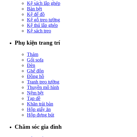
Kệ sách lắp ghép
Bàn bệt
Kệ để đồ
Kệ gỗ treo tường
Kệ thú lắp ghép
Kệ sách treo
Phụ kiện trang trí
Thảm
Gối sofa
Đèn
Ghế đôn
Đồng hồ
Tranh treo tường
Thuyền mô hình
Nệm bệt
Tạp dề
Khăn trải bàn
Hộp giấy ăn
Hộp đựng bút
Chăm sóc gia đình