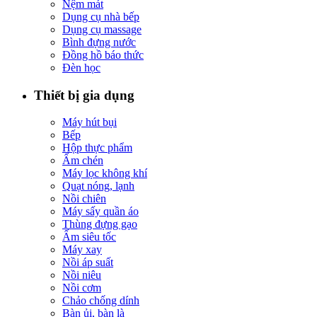
Nệm mát
Dụng cụ nhà bếp
Dụng cụ massage
Bình đựng nước
Đồng hồ báo thức
Đèn học
Thiết bị gia dụng
Máy hút bụi
Bếp
Hộp thực phẩm
Ấm chén
Máy lọc không khí
Quạt nóng, lạnh
Nồi chiên
Máy sấy quần áo
Thùng đựng gạo
Ấm siêu tốc
Máy xay
Nồi áp suất
Nồi niêu
Nồi cơm
Chảo chống dính
Bàn ủi, bàn là