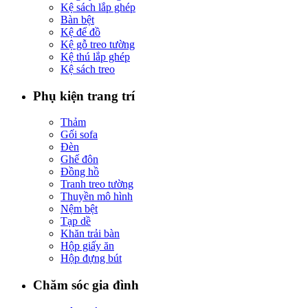
Kệ sách lắp ghép
Bàn bệt
Kệ để đồ
Kệ gỗ treo tường
Kệ thú lắp ghép
Kệ sách treo
Phụ kiện trang trí
Thảm
Gối sofa
Đèn
Ghế đôn
Đồng hồ
Tranh treo tường
Thuyền mô hình
Nệm bệt
Tạp dề
Khăn trải bàn
Hộp giấy ăn
Hộp đựng bút
Chăm sóc gia đình