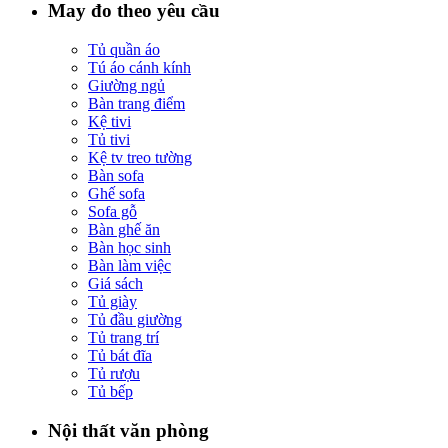
May đo theo yêu cầu
Tủ quần áo
Tú áo cánh kính
Giường ngủ
Bàn trang điểm
Kệ tivi
Tủ tivi
Kệ tv treo tường
Bàn sofa
Ghế sofa
Sofa gỗ
Bàn ghế ăn
Bàn học sinh
Bàn làm việc
Giá sách
Tủ giày
Tủ đầu giường
Tủ trang trí
Tủ bát đĩa
Tủ rượu
Tủ bếp
Nội thất văn phòng