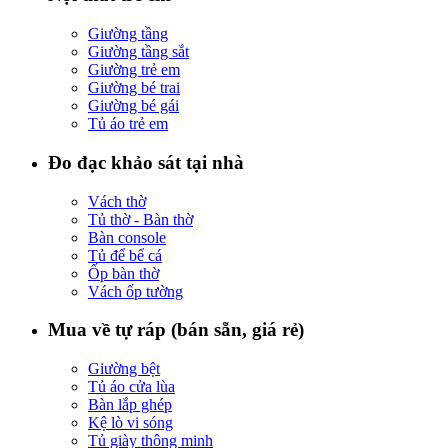
Giường tầng
Giường tầng sắt
Giường trẻ em
Giường bé trai
Giường bé gái
Tủ áo trẻ em
Đo đạc khảo sát tại nhà
Vách thờ
Tủ thờ - Bàn thờ
Bàn console
Tủ để bể cá
Ốp bàn thờ
Vách ốp tường
Mua về tự ráp (bán sẵn, giá rẻ)
Giường bệt
Tủ áo cửa lùa
Bàn lắp ghép
Kệ lò vi sóng
Tủ giày thông minh