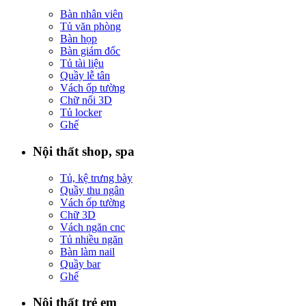
Bàn nhân viên
Tủ văn phòng
Bàn họp
Bàn giám đốc
Tủ tài liệu
Quầy lễ tân
Vách ốp tường
Chữ nổi 3D
Tủ locker
Ghế
Nội thất shop, spa
Tủ, kệ trưng bày
Quầy thu ngân
Vách ốp tường
Chữ 3D
Vách ngăn cnc
Tủ nhiều ngăn
Bàn làm nail
Quầy bar
Ghế
Nội thất trẻ em