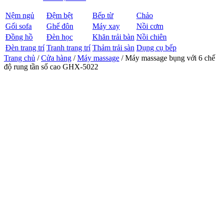
Nệm ngủ
Đệm bệt
Bếp từ
Chảo
Gối sofa
Ghế đôn
Máy xay
Nồi cơm
Đồng hồ
Đèn học
Khăn trải bàn
Nồi chiên
Đèn trang trí
Tranh trang trí
Thảm trải sàn
Dụng cụ bếp
Trang chủ
/
Cửa hàng
/
Máy massage
/ Máy massage bụng với 6 chế
độ rung tần số cao GHX-5022