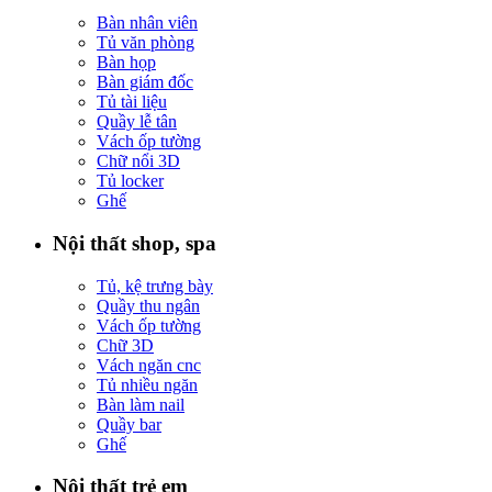
Bàn nhân viên
Tủ văn phòng
Bàn họp
Bàn giám đốc
Tủ tài liệu
Quầy lễ tân
Vách ốp tường
Chữ nổi 3D
Tủ locker
Ghế
Nội thất shop, spa
Tủ, kệ trưng bày
Quầy thu ngân
Vách ốp tường
Chữ 3D
Vách ngăn cnc
Tủ nhiều ngăn
Bàn làm nail
Quầy bar
Ghế
Nội thất trẻ em