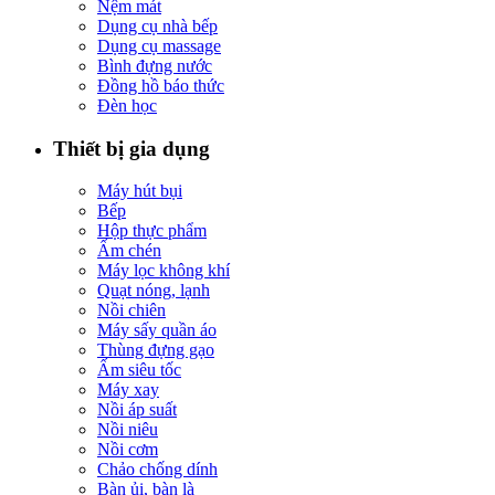
Nệm mát
Dụng cụ nhà bếp
Dụng cụ massage
Bình đựng nước
Đồng hồ báo thức
Đèn học
Thiết bị gia dụng
Máy hút bụi
Bếp
Hộp thực phẩm
Ấm chén
Máy lọc không khí
Quạt nóng, lạnh
Nồi chiên
Máy sấy quần áo
Thùng đựng gạo
Ấm siêu tốc
Máy xay
Nồi áp suất
Nồi niêu
Nồi cơm
Chảo chống dính
Bàn ủi, bàn là