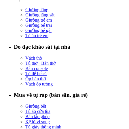
Giường tầng
Giường tầng sắt
Giường trẻ em
Giường bé trai
Giường bé gái
Tủ áo trẻ em
Đo đạc khảo sát tại nhà
Vách thờ
Tủ thờ - Bàn thờ
Bàn console
Tủ để bể cá
Ốp bàn thờ
Vách ốp tường
Mua về tự ráp (bán sẵn, giá rẻ)
Giường bệt
Tủ áo cửa lùa
Bàn lắp ghép
Kệ lò vi sóng
Tủ giày thông minh