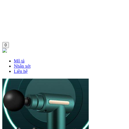
0
Mô tả
Nhận xét
Liên hệ