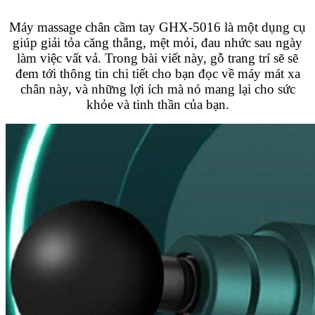
Máy massage chân cầm tay GHX-5016 là một dụng cụ
giúp giải tỏa căng thẳng, mệt mỏi, đau nhức sau ngày
làm việc vất vả. Trong bài viết này, gỗ trang trí sẽ sẽ
đem tới thông tin chi tiết cho bạn đọc về máy mát xa
chân này, và những lợi ích mà nó mang lại cho sức
khỏe và tinh thần của bạn.