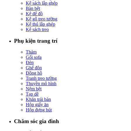
Kệ sách lắp ghép
Bàn bệt
Kệ để đồ
Kệ gỗ treo tường
Kệ thú lắp ghép
Kệ sách treo
Phụ kiện trang trí
Thảm
Gối sofa
Đèn
Ghế đôn
Đồng hồ
Tranh treo tường
Thuyền mô hình
Nệm bệt
Tạp dề
Khăn trải bàn
Hộp giấy ăn
Hộp đựng bút
Chăm sóc gia đình