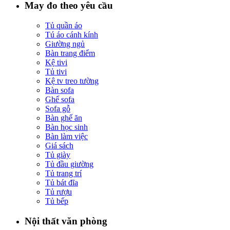
May đo theo yêu cầu
Tủ quần áo
Tú áo cánh kính
Giường ngủ
Bàn trang điểm
Kệ tivi
Tủ tivi
Kệ tv treo tường
Bàn sofa
Ghế sofa
Sofa gỗ
Bàn ghế ăn
Bàn học sinh
Bàn làm việc
Giá sách
Tủ giày
Tủ đầu giường
Tủ trang trí
Tủ bát đĩa
Tủ rượu
Tủ bếp
Nội thất văn phòng