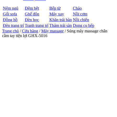
Nệm ngủ
Đệm bệt
Bếp từ
Chảo
Gối sofa
Ghế đôn
Máy xay
Nồi cơm
Đồng hồ
Đèn học
Khăn trải bàn
Nồi chiên
Đèn trang trí
Tranh trang trí
Thảm trải sàn
Dụng cụ bếp
Trang chủ
/
Cửa hàng
/
Máy massage
/ Súng máy massage chân
cầm tay tiện lợi GHX-5016