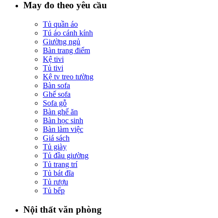
May đo theo yêu cầu
Tủ quần áo
Tú áo cánh kính
Giường ngủ
Bàn trang điểm
Kệ tivi
Tủ tivi
Kệ tv treo tường
Bàn sofa
Ghế sofa
Sofa gỗ
Bàn ghế ăn
Bàn học sinh
Bàn làm việc
Giá sách
Tủ giày
Tủ đầu giường
Tủ trang trí
Tủ bát đĩa
Tủ rượu
Tủ bếp
Nội thất văn phòng