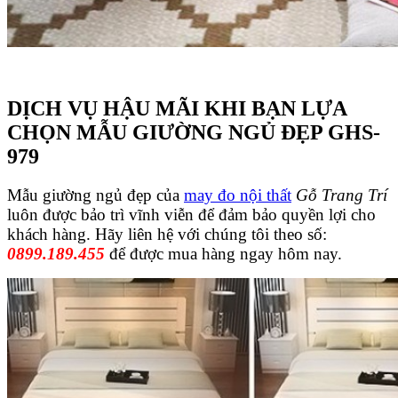
D
ỊCH VỤ HẬU MÃI
KHI B
ẠN
L
Ự
A
CH
Ọ
N M
ẪU
GI
ƯỜ
NG NG
Ủ
Đ
Ẹ
P GHS-
979
Mẫu giường ngủ đẹp của
may đo nội thất
Gỗ Trang Trí
luôn được bảo trì vĩnh viễn để đảm bảo quyền lợi cho
khách hàng.
Hãy liên hệ với chúng tôi theo số:
0899.189.455
để được mua hàng ngay hôm nay.