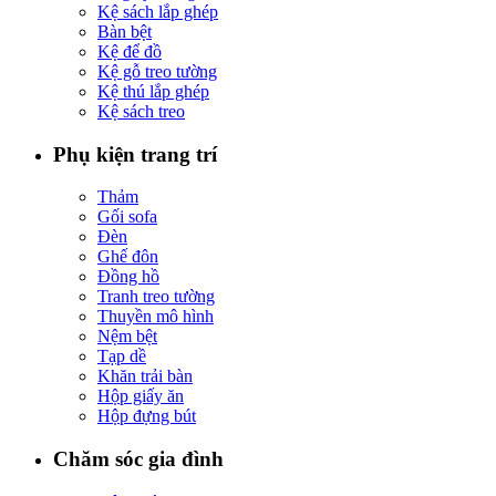
Kệ sách lắp ghép
Bàn bệt
Kệ để đồ
Kệ gỗ treo tường
Kệ thú lắp ghép
Kệ sách treo
Phụ kiện trang trí
Thảm
Gối sofa
Đèn
Ghế đôn
Đồng hồ
Tranh treo tường
Thuyền mô hình
Nệm bệt
Tạp dề
Khăn trải bàn
Hộp giấy ăn
Hộp đựng bút
Chăm sóc gia đình