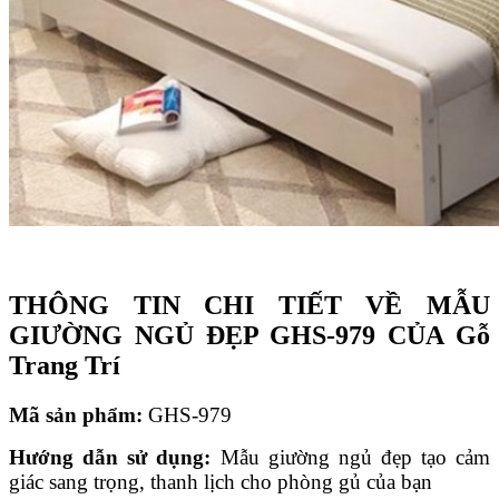
THÔNG TIN CHI TI
ẾT
V
Ề
M
Ẫ
U
GI
ƯỜ
NG NG
Ủ
Đ
Ẹ
P GHS-979 C
Ủ
A Gỗ
Trang Trí
Mã s
ả
n ph
ẩ
m:
GHS-979
H
ướ
ng
d
ẫ
n s
ử
d
ụ
ng:
Mẫu giường ngủ đẹp tạo cảm
giác sang trọng, thanh lịch cho phòng gủ của bạn