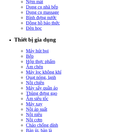
Nệm mát
Dụng cụ nhà bếp
Dụng cụ massage
Bình đựng nước
Đồng hồ báo thức
Đèn học
Thiết bị gia dụng
Máy hút bụi
Bếp
Hộp thực phẩm
Ấm chén
Máy lọc không khí
Quạt nóng, lạnh
Nồi chiên
Máy sấy quần áo
Thùng đựng gạo
Ấm siêu tốc
Máy xay
Nồi áp suất
Nồi niêu
Nồi cơm
Chảo chống dính
Bàn ủi, bàn là