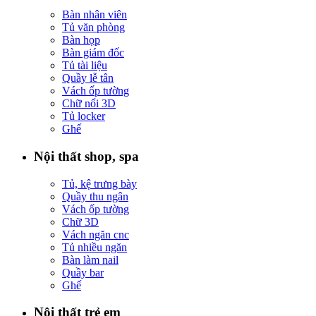
Bàn nhân viên
Tủ văn phòng
Bàn họp
Bàn giám đốc
Tủ tài liệu
Quầy lễ tân
Vách ốp tường
Chữ nổi 3D
Tủ locker
Ghế
Nội thất shop, spa
Tủ, kệ trưng bày
Quầy thu ngân
Vách ốp tường
Chữ 3D
Vách ngăn cnc
Tủ nhiều ngăn
Bàn làm nail
Quầy bar
Ghế
Nội thất trẻ em