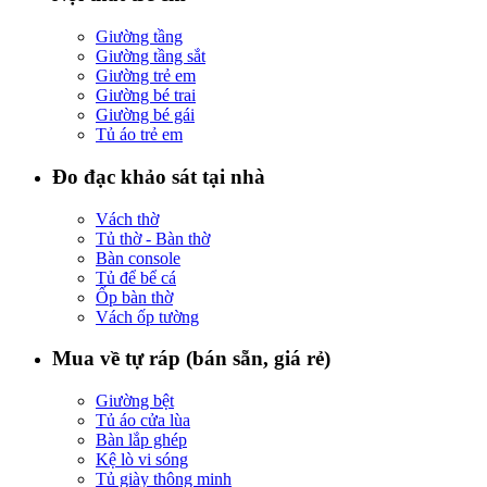
Giường tầng
Giường tầng sắt
Giường trẻ em
Giường bé trai
Giường bé gái
Tủ áo trẻ em
Đo đạc khảo sát tại nhà
Vách thờ
Tủ thờ - Bàn thờ
Bàn console
Tủ để bể cá
Ốp bàn thờ
Vách ốp tường
Mua về tự ráp (bán sẵn, giá rẻ)
Giường bệt
Tủ áo cửa lùa
Bàn lắp ghép
Kệ lò vi sóng
Tủ giày thông minh