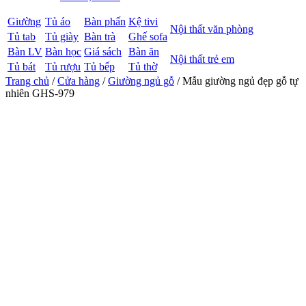
Giường
Tủ áo
Bàn phấn
Kệ tivi
Nội thất văn phòng
Tủ tab
Tủ giày
Bàn trà
Ghế sofa
Bàn LV
Bàn học
Giá sách
Bàn ăn
Nội thất trẻ em
Tủ bát
Tủ rượu
Tủ bếp
Tủ thờ
Trang chủ
/
Cửa hàng
/
Giường ngủ gỗ
/ Mẫu giường ngủ đẹp gỗ tự
nhiên GHS-979