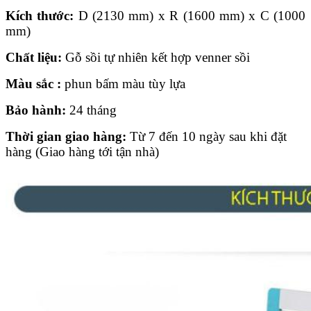
Kích th
ướ
c:
D (2130 mm) x R (1600 mm) x C (1000
mm)
Ch
ấ
t li
ệ
u:
Gỗ sồi tự nhiên kết hợp venner sồi
Màu s
ắ
c :
phun bấm màu tùy lựa
B
ả
o hành:
24 tháng
Thời gian giao hàng:
Từ 7 đến 10 ngày sau khi đặt
hàng (Giao hàng tới tận nhà)