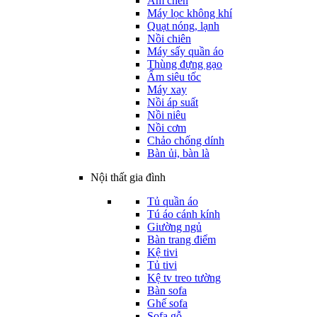
Ấm chén
Máy lọc không khí
Quạt nóng, lạnh
Nồi chiên
Máy sấy quần áo
Thùng đựng gạo
Ấm siêu tốc
Máy xay
Nồi áp suất
Nồi niêu
Nồi cơm
Chảo chống dính
Bàn ủi, bàn là
Nội thất gia đình
Tủ quần áo
Tú áo cánh kính
Giường ngủ
Bàn trang điểm
Kệ tivi
Tủ tivi
Kệ tv treo tường
Bàn sofa
Ghế sofa
Sofa gỗ