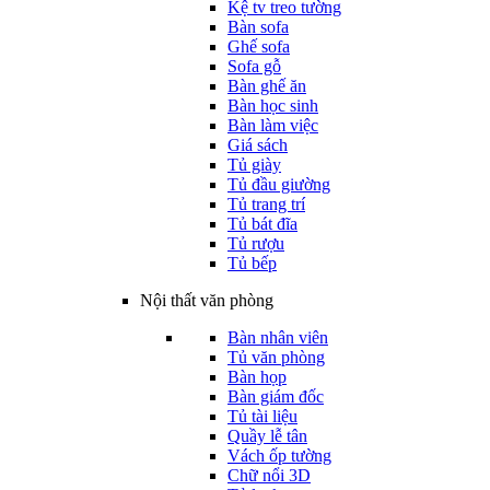
Kệ tv treo tường
Bàn sofa
Ghế sofa
Sofa gỗ
Bàn ghế ăn
Bàn học sinh
Bàn làm việc
Giá sách
Tủ giày
Tủ đầu giường
Tủ trang trí
Tủ bát đĩa
Tủ rượu
Tủ bếp
Nội thất văn phòng
Bàn nhân viên
Tủ văn phòng
Bàn họp
Bàn giám đốc
Tủ tài liệu
Quầy lễ tân
Vách ốp tường
Chữ nổi 3D