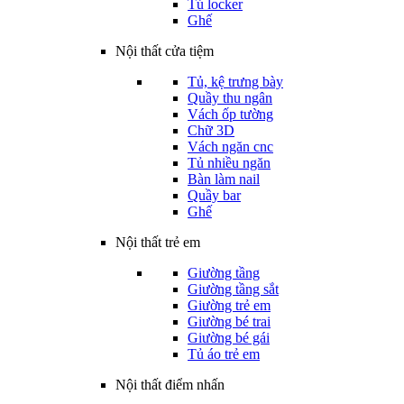
Tủ locker
Ghế
Nội thất cửa tiệm
Tủ, kệ trưng bày
Quầy thu ngân
Vách ốp tường
Chữ 3D
Vách ngăn cnc
Tủ nhiều ngăn
Bàn làm nail
Quầy bar
Ghế
Nội thất trẻ em
Giường tầng
Giường tầng sắt
Giường trẻ em
Giường bé trai
Giường bé gái
Tủ áo trẻ em
Nội thất điểm nhấn