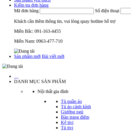
Kiểm tra đơn hàng
Mã đơn hàng
Số điện thoại
Khách cần thêm thông tin, vui lòng quay hotline hỗ trợ
Miền Bắc:
091-163-4455
Miền Nam:
0963-477-710
Sản phẩm mới
Bài viết mới
…
DANH MỤC SẢN PHẨM
Nội thất gia đình
Tủ quần áo
Tú áo cánh kính
Giường ngủ
Bàn trang điểm
Kệ tivi
Tủ tivi