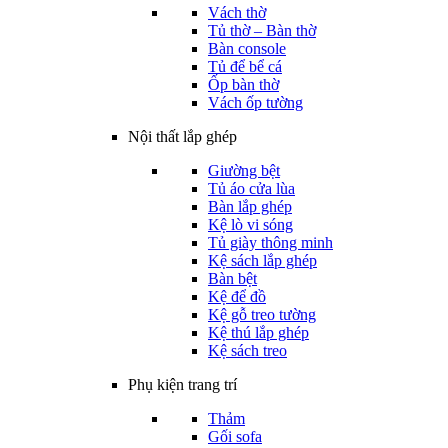
Vách thờ
Tủ thờ – Bàn thờ
Bàn console
Tủ để bể cá
Ốp bàn thờ
Vách ốp tường
Nội thất lắp ghép
Giường bệt
Tủ áo cửa lùa
Bàn lắp ghép
Kệ lò vi sóng
Tủ giày thông minh
Kệ sách lắp ghép
Bàn bệt
Kệ để đồ
Kệ gỗ treo tường
Kệ thú lắp ghép
Kệ sách treo
Phụ kiện trang trí
Thảm
Gối sofa