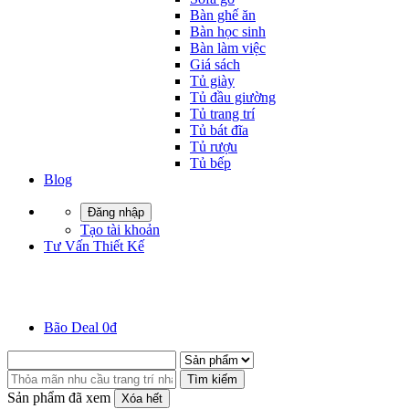
Bàn ghế ăn
Bàn học sinh
Bàn làm việc
Giá sách
Tủ giày
Tủ đầu giường
Tủ trang trí
Tủ bát đĩa
Tủ rượu
Tủ bếp
Blog
Đăng nhập
Tạo tài khoản
Tư Vấn Thiết Kế
Bão Deal 0đ
Tìm kiếm
Sản phẩm đã xem
Xóa hết