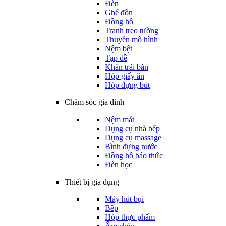
Đèn
Ghế đôn
Đồng hồ
Tranh treo tường
Thuyền mô hình
Nệm bệt
Tạp dề
Khăn trải bàn
Hộp giấy ăn
Hộp đựng bút
Chăm sóc gia đình
Nệm mát
Dụng cụ nhà bếp
Dụng cụ massage
Bình đựng nước
Đồng hồ báo thức
Đèn học
Thiết bị gia dụng
Máy hút bụi
Bếp
Hộp thực phẩm