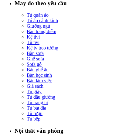
May đo theo yêu cầu
Tủ quần áo
Tú áo cánh kính
Giường ngủ
Bàn trang điểm
Kệ tivi
Tủ tivi
Kệ tv treo tường
Bàn sofa
Ghế sofa
Sofa gỗ
Bàn ghế ăn
Bàn học sinh
Bàn làm việc
Giá sách
Tủ giày
Tủ đầu giường
Tủ trang trí
Tủ bát đĩa
Tủ rượu
Tủ bếp
Nội thất văn phòng