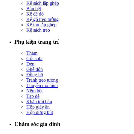
Kệ sách lắp ghép
Bàn bệt
Kệ để đồ
Kệ gỗ treo tường
Kệ thú lắp ghép
Kệ sách treo
Phụ kiện trang trí
Thảm
Gối sofa
Đèn
Ghế đôn
Đồng hồ
Tranh treo tường
Thuyền mô hình
Nệm bệt
Tạp dề
Khăn trải bàn
Hộp giấy ăn
Hộp đựng bút
Chăm sóc gia đình