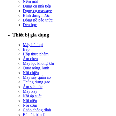
Nệm mát
Dụng cụ nhà bếp
Dụng cụ massage
Bình đựng nước
Đồng hồ báo thức
Đèn học
Thiết bị gia dụng
Máy hút bụi
Bếp
Hộp thực phẩm
Ấm chén
Máy lọc không khí
Quạt nóng, lạnh
Nồi chiên
Máy sấy quần áo
Thùng đựng gạo
Ấm siêu tốc
Máy xay
Nồi áp suất
Nồi niêu
Nồi cơm
Chảo chống dính
Bàn ủi, bàn là