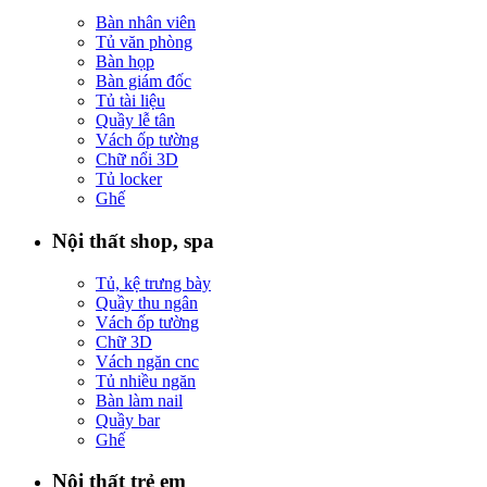
Bàn nhân viên
Tủ văn phòng
Bàn họp
Bàn giám đốc
Tủ tài liệu
Quầy lễ tân
Vách ốp tường
Chữ nổi 3D
Tủ locker
Ghế
Nội thất shop, spa
Tủ, kệ trưng bày
Quầy thu ngân
Vách ốp tường
Chữ 3D
Vách ngăn cnc
Tủ nhiều ngăn
Bàn làm nail
Quầy bar
Ghế
Nội thất trẻ em