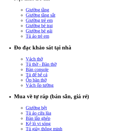
Giường tầng
Giường tầng sắt
Giường trẻ em
Giường bé trai
Giường bé gái
Tủ áo trẻ em
Đo đạc khảo sát tại nhà
Vách thờ
Tủ thờ - Bàn thờ
Bàn console
Tủ để bể cá
Ốp bàn thờ
Vách ốp tường
Mua về tự ráp (bán sẵn, giá rẻ)
Giường bệt
Tủ áo cửa lùa
Bàn lắp ghép
Kệ lò vi sóng
Tủ giày thông minh