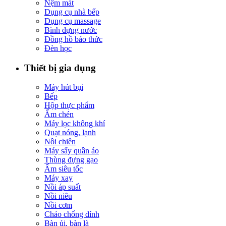
Nệm mát
Dụng cụ nhà bếp
Dụng cụ massage
Bình đựng nước
Đồng hồ báo thức
Đèn học
Thiết bị gia dụng
Máy hút bụi
Bếp
Hộp thực phẩm
Ấm chén
Máy lọc không khí
Quạt nóng, lạnh
Nồi chiên
Máy sấy quần áo
Thùng đựng gạo
Ấm siêu tốc
Máy xay
Nồi áp suất
Nồi niêu
Nồi cơm
Chảo chống dính
Bàn ủi, bàn là