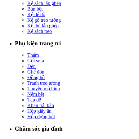
Kệ sách lắp ghép
Bàn bệt
Kệ để đồ
Kệ gỗ treo tường
Kệ thú lắp ghép
Kệ sách treo
Phụ kiện trang trí
Thảm
Gối sofa
Đèn
Ghế đôn
Đồng hồ
Tranh treo tường
Thuyền mô hình
Nệm bệt
Tạp dề
Khăn trải bàn
Hộp giấy ăn
Hộp đựng bút
Chăm sóc gia đình