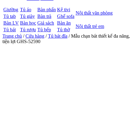
Giường
Tủ áo
Bàn phấn
Kệ tivi
Nội thất văn phòng
Tủ tab
Tủ giày
Bàn trà
Ghế sofa
Bàn LV
Bàn học
Giá sách
Bàn ăn
Nội thất trẻ em
Tủ bát
Tủ rượu
Tủ bếp
Tủ thờ
Trang chủ
/
Cửa hàng
/
Tủ bát đĩa
/ Mẫu chạn bát thiết kế đa năng,
tiện lợi GHS-52590