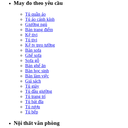
May đo theo yêu cầu
Tủ quần áo
Tú áo cánh kính
Giường ngủ
Bàn trang điểm
Kệ tivi
Tủ tivi
Kệ tv treo tường
Bàn sofa
Ghế sofa
Sofa gỗ
Bàn ghế ăn
Bàn học sinh
Bàn làm việc
Giá sách
Tủ giày
Tủ đầu giường
Tủ trang trí
Tủ bát đĩa
Tủ rượu
Tủ bếp
Nội thất văn phòng