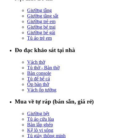
Giường tầng
Giường tầng sắt
Giường trẻ em
Giường bé trai
Giường bé gái
Tủ áo trẻ em
Đo đạc khảo sát tại nhà
Vách thờ
Tủ thờ - Bàn thờ
Bàn console
Tủ để bể cá
Ốp bàn thờ
Vách ốp tường
Mua về tự ráp (bán sẵn, giá rẻ)
Giường bệt
Tủ áo cửa lùa
Bàn lắp ghép
Kệ lò vi sóng
Tủ giày thông minh