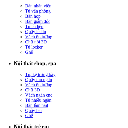
Bàn nhân viên
Tủ văn phòng
Bàn họp
Bàn giám đốc
Tủ tài liệu
Quầy lễ tân
Vách ốp tường
Chữ nổi 3D
Tủ locker
Ghế
Nội thất shop, spa
Tủ, kệ trưng bày
Quầy thu ngân
Vách ốp tường
Chữ 3D
Vách ngăn cnc
Tủ nhiều ngăn
Bàn làm nail
Quầy bar
Ghế
Nội thất trẻ em