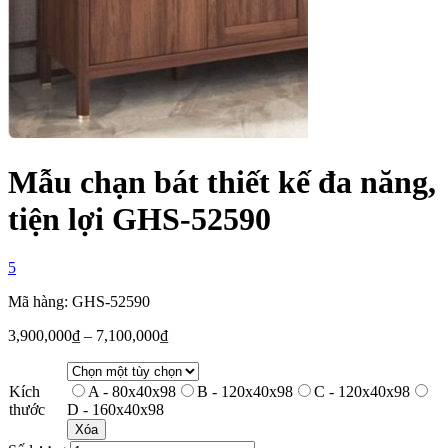
Mẫu chạn bát thiết kế đa năng,
tiện lợi GHS-52590
5
Mã hàng: GHS-52590
3,900,000
₫
–
7,100,000
₫
Kích
A - 80x40x98
B - 120x40x98
C - 120x40x98
thước
D - 160x40x98
Xóa