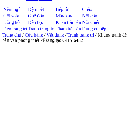
Nệm ngủ
Đệm bệt
Bếp từ
Chảo
Gối sofa
Ghế đôn
Máy xay
Nồi cơm
Đồng hồ
Đèn học
Khăn trải bàn
Nồi chiên
Đèn trang trí
Tranh trang trí
Thảm trải sàn
Dụng cụ bếp
Trang chủ
/
Cửa hàng
/
Vật dụng
/
Tranh trang trí
/ Khung tranh để
bàn văn phòng thiết kế sáng tạo GHS-6482