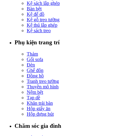
Kệ sách lắp ghép
Bàn bệt
Kệ để đồ
Kệ gỗ treo tường
Kệ thú lắp ghép
Kệ sách treo
Phụ kiện trang trí
Thảm
Gối sofa
Đèn
Ghế đôn
Đồng hồ
Tranh treo tường
Thuyền mô hình
Nệm bệt
Tạp dề
Khăn trải bàn
Hộp giấy ăn
Hộp đựng bút
Chăm sóc gia đình