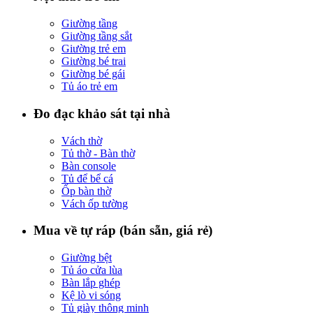
Giường tầng
Giường tầng sắt
Giường trẻ em
Giường bé trai
Giường bé gái
Tủ áo trẻ em
Đo đạc khảo sát tại nhà
Vách thờ
Tủ thờ - Bàn thờ
Bàn console
Tủ để bể cá
Ốp bàn thờ
Vách ốp tường
Mua về tự ráp (bán sẵn, giá rẻ)
Giường bệt
Tủ áo cửa lùa
Bàn lắp ghép
Kệ lò vi sóng
Tủ giày thông minh