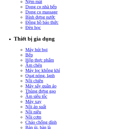
Nệm mát
Dụng cụ nhà bếp
Dụng cụ massage
Bình đựng nước
Đồng hồ báo thức
Đèn học
Thiết bị gia dụng
Máy hút bụi
Bếp
Hộp thực phẩm
Ấm chén
Máy lọc không khí
Quạt nóng, lạnh
Nồi chiên
Máy sấy quần áo
Thùng đựng gạo
Ấm siêu tốc
Máy xay
Nồi áp suất
Nồi niêu
Nồi cơm
Chảo chống dính
Bàn ủi, bàn là