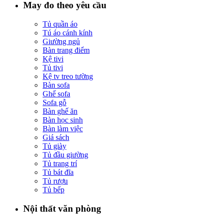
May đo theo yêu cầu
Tủ quần áo
Tú áo cánh kính
Giường ngủ
Bàn trang điểm
Kệ tivi
Tủ tivi
Kệ tv treo tường
Bàn sofa
Ghế sofa
Sofa gỗ
Bàn ghế ăn
Bàn học sinh
Bàn làm việc
Giá sách
Tủ giày
Tủ đầu giường
Tủ trang trí
Tủ bát đĩa
Tủ rượu
Tủ bếp
Nội thất văn phòng