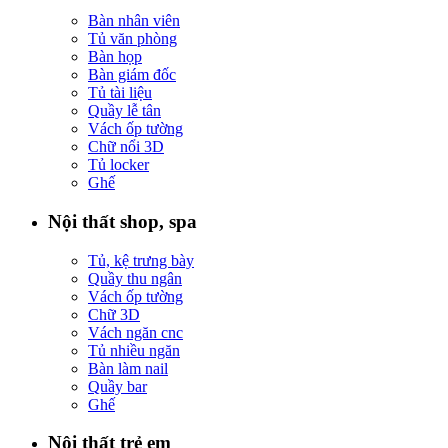
Bàn nhân viên
Tủ văn phòng
Bàn họp
Bàn giám đốc
Tủ tài liệu
Quầy lễ tân
Vách ốp tường
Chữ nổi 3D
Tủ locker
Ghế
Nội thất shop, spa
Tủ, kệ trưng bày
Quầy thu ngân
Vách ốp tường
Chữ 3D
Vách ngăn cnc
Tủ nhiều ngăn
Bàn làm nail
Quầy bar
Ghế
Nội thất trẻ em