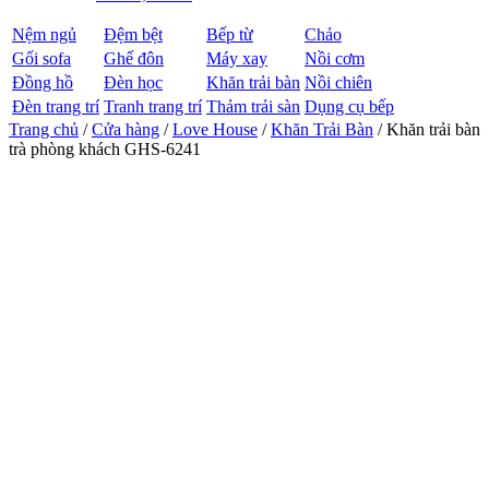
Nệm ngủ
Đệm bệt
Bếp từ
Chảo
Gối sofa
Ghế đôn
Máy xay
Nồi cơm
Đồng hồ
Đèn học
Khăn trải bàn
Nồi chiên
Đèn trang trí
Tranh trang trí
Thảm trải sàn
Dụng cụ bếp
Trang chủ
/
Cửa hàng
/
Love House
/
Khăn Trải Bàn
/ Khăn trải bàn
trà phòng khách GHS-6241