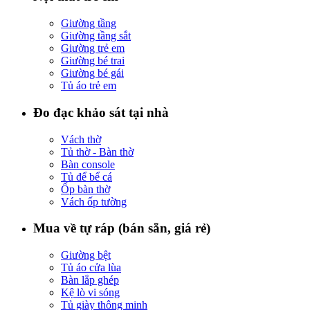
Giường tầng
Giường tầng sắt
Giường trẻ em
Giường bé trai
Giường bé gái
Tủ áo trẻ em
Đo đạc khảo sát tại nhà
Vách thờ
Tủ thờ - Bàn thờ
Bàn console
Tủ để bể cá
Ốp bàn thờ
Vách ốp tường
Mua về tự ráp (bán sẵn, giá rẻ)
Giường bệt
Tủ áo cửa lùa
Bàn lắp ghép
Kệ lò vi sóng
Tủ giày thông minh