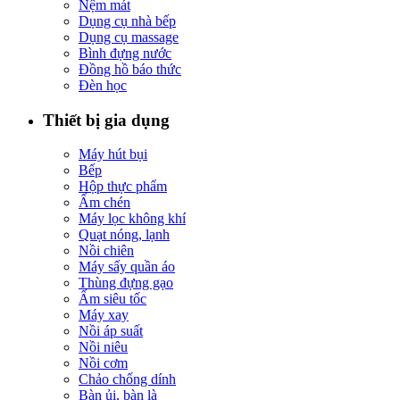
Nệm mát
Dụng cụ nhà bếp
Dụng cụ massage
Bình đựng nước
Đồng hồ báo thức
Đèn học
Thiết bị gia dụng
Máy hút bụi
Bếp
Hộp thực phẩm
Ấm chén
Máy lọc không khí
Quạt nóng, lạnh
Nồi chiên
Máy sấy quần áo
Thùng đựng gạo
Ấm siêu tốc
Máy xay
Nồi áp suất
Nồi niêu
Nồi cơm
Chảo chống dính
Bàn ủi, bàn là