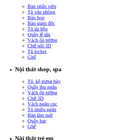
Bàn nhân viên
Tủ văn phòng
Bàn họp
Bàn giám đốc
Tủ tài liệu
Quầy lễ tân
Vách ốp tường
Chữ nổi 3D
Tủ locker
Ghế
Nội thất shop, spa
Tủ, kệ trưng bày
Quầy thu ngân
Vách ốp tường
Chữ 3D
Vách ngăn cnc
Tủ nhiều ngăn
Bàn làm nail
Quầy bar
Ghế
Nội thất trẻ em