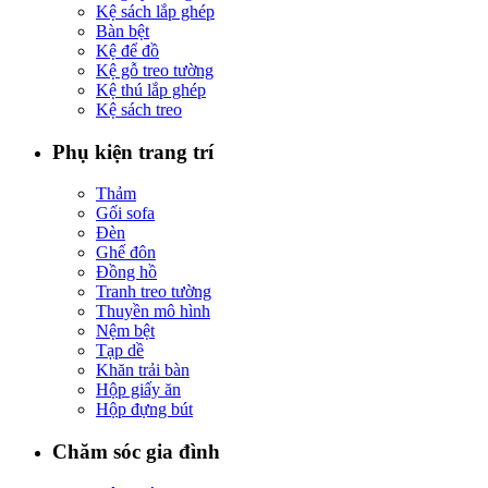
Kệ sách lắp ghép
Bàn bệt
Kệ để đồ
Kệ gỗ treo tường
Kệ thú lắp ghép
Kệ sách treo
Phụ kiện trang trí
Thảm
Gối sofa
Đèn
Ghế đôn
Đồng hồ
Tranh treo tường
Thuyền mô hình
Nệm bệt
Tạp dề
Khăn trải bàn
Hộp giấy ăn
Hộp đựng bút
Chăm sóc gia đình