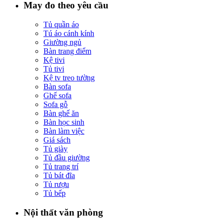
May đo theo yêu cầu
Tủ quần áo
Tú áo cánh kính
Giường ngủ
Bàn trang điểm
Kệ tivi
Tủ tivi
Kệ tv treo tường
Bàn sofa
Ghế sofa
Sofa gỗ
Bàn ghế ăn
Bàn học sinh
Bàn làm việc
Giá sách
Tủ giày
Tủ đầu giường
Tủ trang trí
Tủ bát đĩa
Tủ rượu
Tủ bếp
Nội thất văn phòng