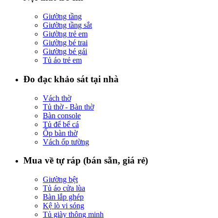
Giường tầng
Giường tầng sắt
Giường trẻ em
Giường bé trai
Giường bé gái
Tủ áo trẻ em
Đo đạc khảo sát tại nhà
Vách thờ
Tủ thờ - Bàn thờ
Bàn console
Tủ để bể cá
Ốp bàn thờ
Vách ốp tường
Mua về tự ráp (bán sẵn, giá rẻ)
Giường bệt
Tủ áo cửa lùa
Bàn lắp ghép
Kệ lò vi sóng
Tủ giày thông minh