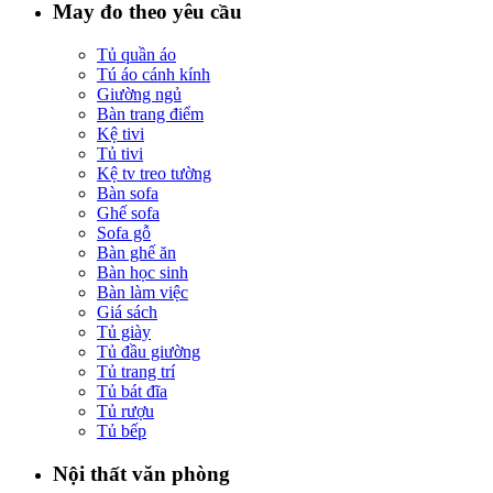
May đo theo yêu cầu
Tủ quần áo
Tú áo cánh kính
Giường ngủ
Bàn trang điểm
Kệ tivi
Tủ tivi
Kệ tv treo tường
Bàn sofa
Ghế sofa
Sofa gỗ
Bàn ghế ăn
Bàn học sinh
Bàn làm việc
Giá sách
Tủ giày
Tủ đầu giường
Tủ trang trí
Tủ bát đĩa
Tủ rượu
Tủ bếp
Nội thất văn phòng