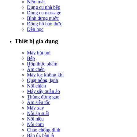
Nệm mát
Dụng cụ nhà bếp
Dụng cụ massage
Bình đựng nước
Đồng hồ báo thức
Đèn học
Thiết bị gia dụng
Máy hút bụi
Bếp
Hộp thực phẩm
Ấm chén
Máy lọc không khí
Quạt nóng, lạnh
Nồi chiên
Máy sấy quần áo
Thùng đựng gạo
Ấm siêu tốc
Máy xay
Nồi áp suất
Nồi niêu
Nồi cơm
Chảo chống dính
Bàn ủi, bàn là