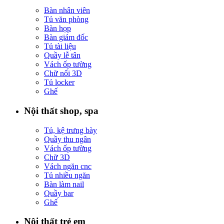
Bàn nhân viên
Tủ văn phòng
Bàn họp
Bàn giám đốc
Tủ tài liệu
Quầy lễ tân
Vách ốp tường
Chữ nổi 3D
Tủ locker
Ghế
Nội thất shop, spa
Tủ, kệ trưng bày
Quầy thu ngân
Vách ốp tường
Chữ 3D
Vách ngăn cnc
Tủ nhiều ngăn
Bàn làm nail
Quầy bar
Ghế
Nội thất trẻ em