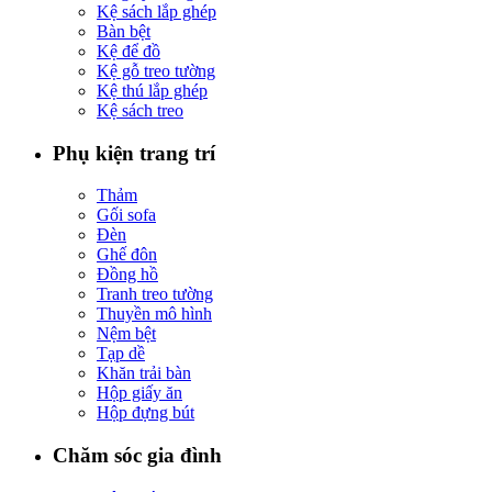
Kệ sách lắp ghép
Bàn bệt
Kệ để đồ
Kệ gỗ treo tường
Kệ thú lắp ghép
Kệ sách treo
Phụ kiện trang trí
Thảm
Gối sofa
Đèn
Ghế đôn
Đồng hồ
Tranh treo tường
Thuyền mô hình
Nệm bệt
Tạp dề
Khăn trải bàn
Hộp giấy ăn
Hộp đựng bút
Chăm sóc gia đình