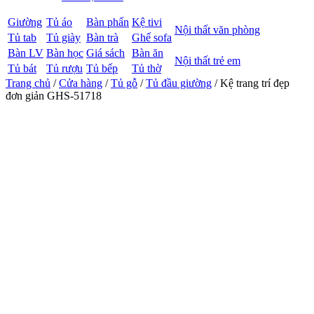
Giường
Tủ áo
Bàn phấn
Kệ tivi
Nội thất văn phòng
Tủ tab
Tủ giày
Bàn trà
Ghế sofa
Bàn LV
Bàn học
Giá sách
Bàn ăn
Nội thất trẻ em
Tủ bát
Tủ rượu
Tủ bếp
Tủ thờ
Trang chủ
/
Cửa hàng
/
Tủ gỗ
/
Tủ đầu giường
/ Kệ trang trí đẹp
đơn giản GHS-51718