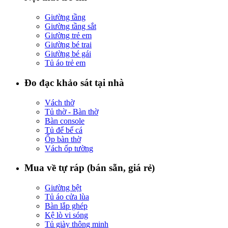
Giường tầng
Giường tầng sắt
Giường trẻ em
Giường bé trai
Giường bé gái
Tủ áo trẻ em
Đo đạc khảo sát tại nhà
Vách thờ
Tủ thờ - Bàn thờ
Bàn console
Tủ để bể cá
Ốp bàn thờ
Vách ốp tường
Mua về tự ráp (bán sẵn, giá rẻ)
Giường bệt
Tủ áo cửa lùa
Bàn lắp ghép
Kệ lò vi sóng
Tủ giày thông minh