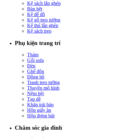
Kệ sách lắp ghép
Bàn bệt
Kệ để đồ
Kệ gỗ treo tường
Kệ thú lắp ghép
Kệ sách treo
Phụ kiện trang trí
Thảm
Gối sofa
Đèn
Ghế đôn
Đồng hồ
Tranh treo tường
Thuyền mô hình
Nệm bệt
Tạp dề
Khăn trải bàn
Hộp giấy ăn
Hộp đựng bút
Chăm sóc gia đình