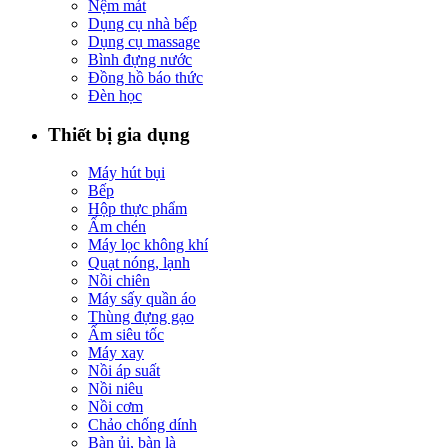
Nệm mát
Dụng cụ nhà bếp
Dụng cụ massage
Bình đựng nước
Đồng hồ báo thức
Đèn học
Thiết bị gia dụng
Máy hút bụi
Bếp
Hộp thực phẩm
Ấm chén
Máy lọc không khí
Quạt nóng, lạnh
Nồi chiên
Máy sấy quần áo
Thùng đựng gạo
Ấm siêu tốc
Máy xay
Nồi áp suất
Nồi niêu
Nồi cơm
Chảo chống dính
Bàn ủi, bàn là