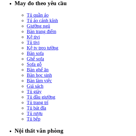
May đo theo yêu cầu
Tủ quần áo
Tú áo cánh kính
Giường ngủ
Bàn trang điểm
Kệ tivi
Tủ tivi
Kệ tv treo tường
Bàn sofa
Ghế sofa
Sofa gỗ
Bàn ghế ăn
Bàn học sinh
Bàn làm việc
Giá sách
Tủ giày
Tủ đầu giường
Tủ trang trí
Tủ bát đĩa
Tủ rượu
Tủ bếp
Nội thất văn phòng