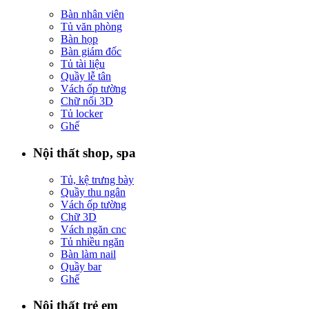
Bàn nhân viên
Tủ văn phòng
Bàn họp
Bàn giám đốc
Tủ tài liệu
Quầy lễ tân
Vách ốp tường
Chữ nổi 3D
Tủ locker
Ghế
Nội thất shop, spa
Tủ, kệ trưng bày
Quầy thu ngân
Vách ốp tường
Chữ 3D
Vách ngăn cnc
Tủ nhiều ngăn
Bàn làm nail
Quầy bar
Ghế
Nội thất trẻ em