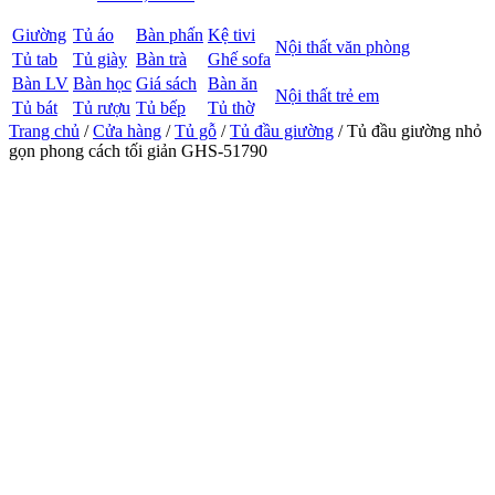
Giường
Tủ áo
Bàn phấn
Kệ tivi
Nội thất văn phòng
Tủ tab
Tủ giày
Bàn trà
Ghế sofa
Bàn LV
Bàn học
Giá sách
Bàn ăn
Nội thất trẻ em
Tủ bát
Tủ rượu
Tủ bếp
Tủ thờ
Trang chủ
/
Cửa hàng
/
Tủ gỗ
/
Tủ đầu giường
/ Tủ đầu giường nhỏ
gọn phong cách tối giản GHS-51790