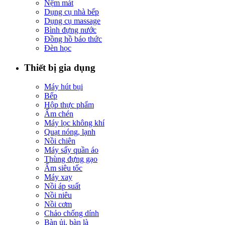
Nệm mát
Dụng cụ nhà bếp
Dụng cụ massage
Bình đựng nước
Đồng hồ báo thức
Đèn học
Thiết bị gia dụng
Máy hút bụi
Bếp
Hộp thực phẩm
Ấm chén
Máy lọc không khí
Quạt nóng, lạnh
Nồi chiên
Máy sấy quần áo
Thùng đựng gạo
Ấm siêu tốc
Máy xay
Nồi áp suất
Nồi niêu
Nồi cơm
Chảo chống dính
Bàn ủi, bàn là