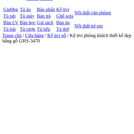
Giường
Tủ áo
Bàn phấn
Kệ tivi
Nội thất văn phòng
Tủ tab
Tủ giày
Bàn trà
Ghế sofa
Bàn LV
Bàn học
Giá sách
Bàn ăn
Nội thất trẻ em
Tủ bát
Tủ rượu
Tủ bếp
Tủ thờ
Trang chủ
/
Cửa hàng
/
Kệ tivi gỗ
/ Kệ tivi phòng khách thiết kế đẹp
bằng gỗ GHS-3470