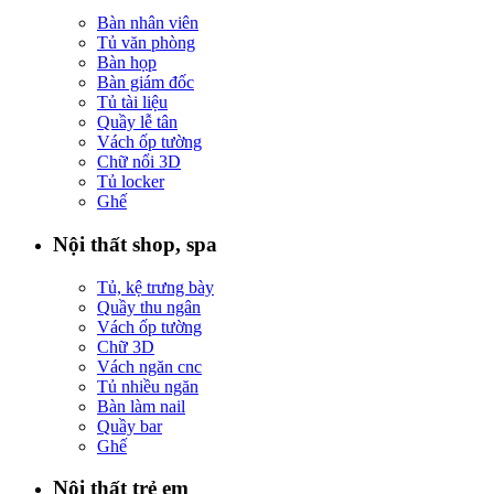
Bàn nhân viên
Tủ văn phòng
Bàn họp
Bàn giám đốc
Tủ tài liệu
Quầy lễ tân
Vách ốp tường
Chữ nổi 3D
Tủ locker
Ghế
Nội thất shop, spa
Tủ, kệ trưng bày
Quầy thu ngân
Vách ốp tường
Chữ 3D
Vách ngăn cnc
Tủ nhiều ngăn
Bàn làm nail
Quầy bar
Ghế
Nội thất trẻ em