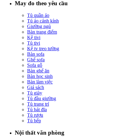
May đo theo yêu cầu
Tủ quần áo
Tú áo cánh kính
Giường ngủ
Bàn trang điểm
Kệ tivi
Tủ tivi
Kệ tv treo tường
Bàn sofa
Ghế sofa
Sofa gỗ
Bàn ghế ăn
Bàn học sinh
Bàn làm việc
Giá sách
Tủ giày
Tủ đầu giường
Tủ trang trí
Tủ bát đĩa
Tủ rượu
Tủ bếp
Nội thất văn phòng