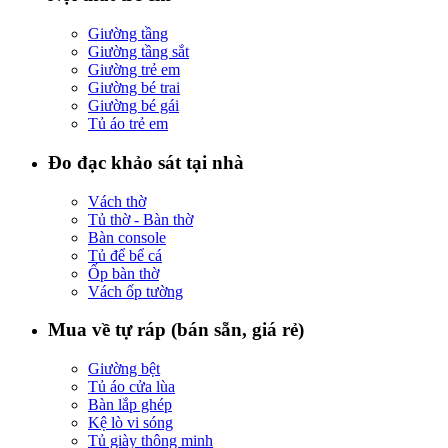
Giường tầng
Giường tầng sắt
Giường trẻ em
Giường bé trai
Giường bé gái
Tủ áo trẻ em
Đo đạc khảo sát tại nhà
Vách thờ
Tủ thờ - Bàn thờ
Bàn console
Tủ để bể cá
Ốp bàn thờ
Vách ốp tường
Mua về tự ráp (bán sẵn, giá rẻ)
Giường bệt
Tủ áo cửa lùa
Bàn lắp ghép
Kệ lò vi sóng
Tủ giày thông minh