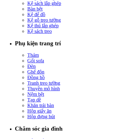
Kệ sách lắp ghép
Bàn bệt
Kệ để đồ
Kệ gỗ treo tường
Kệ thú lắp ghép
Kệ sách treo
Phụ kiện trang trí
Thảm
Gối sofa
Đèn
Ghế đôn
Đồng hồ
Tranh treo tường
Thuyền mô hình
Nệm bệt
Tạp dề
Khăn trải bàn
Hộp giấy ăn
Hộp đựng bút
Chăm sóc gia đình