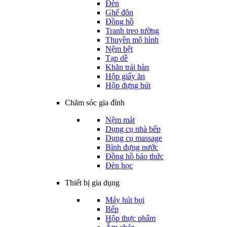
Đèn
Ghế đôn
Đồng hồ
Tranh treo tường
Thuyền mô hình
Nệm bệt
Tạp dề
Khăn trải bàn
Hộp giấy ăn
Hộp đựng bút
Chăm sóc gia đình
Nệm mát
Dụng cụ nhà bếp
Dụng cụ massage
Bình đựng nước
Đồng hồ báo thức
Đèn học
Thiết bị gia dụng
Máy hút bụi
Bếp
Hộp thực phẩm