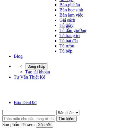
Bàn ghế ăn
Bàn học sinh
Bàn làm việc
Giá sách
Tủ giày
Tủ đầu giường
Tủ trang trí
Tủ bát đĩa
Tủ rượu
Tủ bếp
Blog
Đăng nhập
Tạo tài khoản
Tư Vấn Thiết Kế
Bão Deal 0đ
Tìm kiếm
Sản phẩm đã xem
Xóa hết