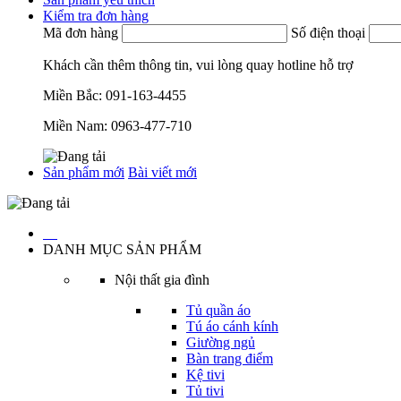
Kiểm tra đơn hàng
Mã đơn hàng
Số điện thoại
Khách cần thêm thông tin, vui lòng quay hotline hỗ trợ
Miền Bắc:
091-163-4455
Miền Nam:
0963-477-710
Sản phẩm mới
Bài viết mới
…
DANH MỤC SẢN PHẨM
Nội thất gia đình
Tủ quần áo
Tú áo cánh kính
Giường ngủ
Bàn trang điểm
Kệ tivi
Tủ tivi