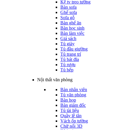
Kệ tv treo tường
Bàn sofa
Ghế sofa
Sofa gỗ
Bàn ghế ăn
Bàn học sinh
Bàn làm việc
Giá sách
Tủ giày
Tủ đầu giường
Tủ trang trí
Tủ bát đĩa
Tủ rượu
Tủ bếp
Nội thất văn phòng
Bàn nhân viên
Tủ văn phòng
Bàn họp
Bàn giám đốc
Tủ tài liệu
Quầy lễ tân
Vách ốp tường
Chữ nổi 3D