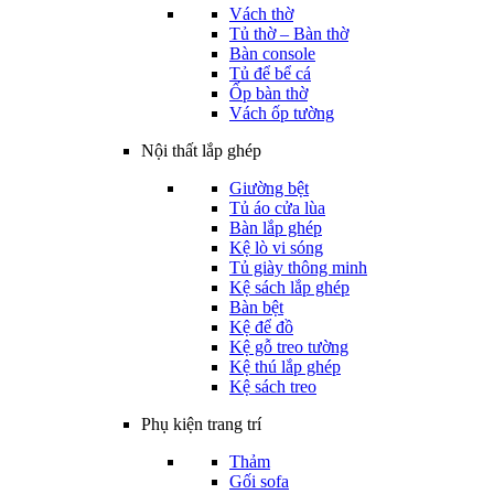
Vách thờ
Tủ thờ – Bàn thờ
Bàn console
Tủ để bể cá
Ốp bàn thờ
Vách ốp tường
Nội thất lắp ghép
Giường bệt
Tủ áo cửa lùa
Bàn lắp ghép
Kệ lò vi sóng
Tủ giày thông minh
Kệ sách lắp ghép
Bàn bệt
Kệ để đồ
Kệ gỗ treo tường
Kệ thú lắp ghép
Kệ sách treo
Phụ kiện trang trí
Thảm
Gối sofa