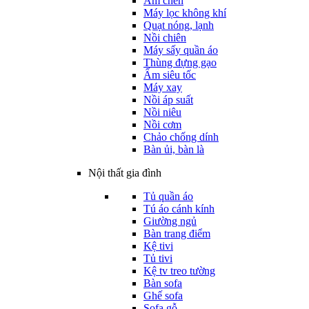
Ấm chén
Máy lọc không khí
Quạt nóng, lạnh
Nồi chiên
Máy sấy quần áo
Thùng đựng gạo
Ấm siêu tốc
Máy xay
Nồi áp suất
Nồi niêu
Nồi cơm
Chảo chống dính
Bàn ủi, bàn là
Nội thất gia đình
Tủ quần áo
Tú áo cánh kính
Giường ngủ
Bàn trang điểm
Kệ tivi
Tủ tivi
Kệ tv treo tường
Bàn sofa
Ghế sofa
Sofa gỗ