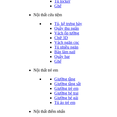
Tủ locker
Ghế
Nội thất cửa tiệm
Tủ, kệ trưng bày
Quầy thu ngân
Vách ốp tường
Chữ 3D
Vách ngăn cnc
Tủ nhiều ngăn
Bàn làm nail
Quầy bar
Ghế
Nội thất trẻ em
Giường tầng
Giường tầng sắt
Giường trẻ em
Giường bé trai
Giường bé gái
Tủ áo trẻ em
Nội thất điểm nhấn