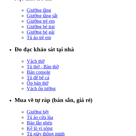
Giường tầng
Giường tầng sắt
Giường trẻ em
Giường bé trai
Giường bé gái
Tủ áo trẻ em
Đo đạc khảo sát tại nhà
Vách thờ
Tủ thờ - Bàn thờ
Bàn console
Tủ để bể cá
Ốp bàn thờ
Vách ốp tường
Mua về tự ráp (bán sẵn, giá rẻ)
Giường bệt
Tủ áo cửa lùa
Bàn lắp ghép
Kệ lò vi sóng
Tủ giày thông minh