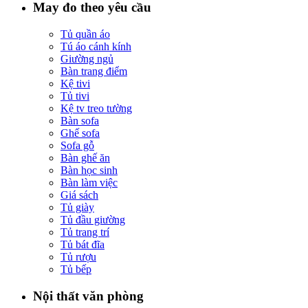
May đo theo yêu cầu
Tủ quần áo
Tú áo cánh kính
Giường ngủ
Bàn trang điểm
Kệ tivi
Tủ tivi
Kệ tv treo tường
Bàn sofa
Ghế sofa
Sofa gỗ
Bàn ghế ăn
Bàn học sinh
Bàn làm việc
Giá sách
Tủ giày
Tủ đầu giường
Tủ trang trí
Tủ bát đĩa
Tủ rượu
Tủ bếp
Nội thất văn phòng