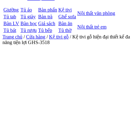
Giường
Tủ áo
Bàn phấn
Kệ tivi
Nội thất văn phòng
Tủ tab
Tủ giày
Bàn trà
Ghế sofa
Bàn LV
Bàn học
Giá sách
Bàn ăn
Nội thất trẻ em
Tủ bát
Tủ rượu
Tủ bếp
Tủ thờ
Trang chủ
/
Cửa hàng
/
Kệ tivi gỗ
/ Kệ tivi gỗ hiện đại thiết kế đa
năng tiện lợi GHS-3518