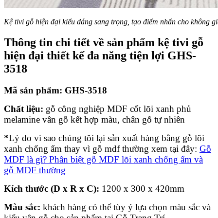
Kệ tivi gỗ hiện đại kiểu dáng sang trọng, tạo điểm nhấn cho không g
Thông tin chi tiết về sản phẩm kệ tivi gỗ
hiện đại thiết kế đa năng tiện lợi GHS-
3518
Mã sản phẩm: GHS-3518
Chất liệu:
gỗ công nghiệp MDF cốt lõi xanh phủ
melamine vân gỗ kết hợp màu, chân gỗ tự nhiên
*
Lý do vì sao chúng tôi lại sản xuất hàng bằng gỗ lõi
xanh chống ẩm thay vì gỗ mdf thường xem tại đây:
Gỗ
MDF là gì? Phân biệt gỗ MDF lõi xanh chống ẩm và
gỗ MDF thường
Kích thước (D x R x C):
1200 x 300 x 420mm
Màu sắc:
khách hàng có thể tùy ý lựa chọn màu sắc và
kiểu vân gỗ cho sản phẩm tại Gỗ Trang Trí