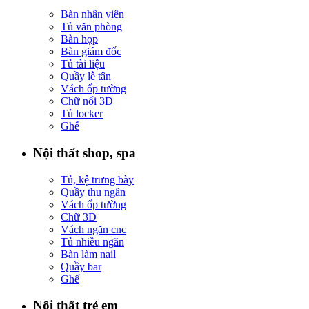
Bàn nhân viên
Tủ văn phòng
Bàn họp
Bàn giám đốc
Tủ tài liệu
Quầy lễ tân
Vách ốp tường
Chữ nổi 3D
Tủ locker
Ghế
Nội thất shop, spa
Tủ, kệ trưng bày
Quầy thu ngân
Vách ốp tường
Chữ 3D
Vách ngăn cnc
Tủ nhiều ngăn
Bàn làm nail
Quầy bar
Ghế
Nội thất trẻ em