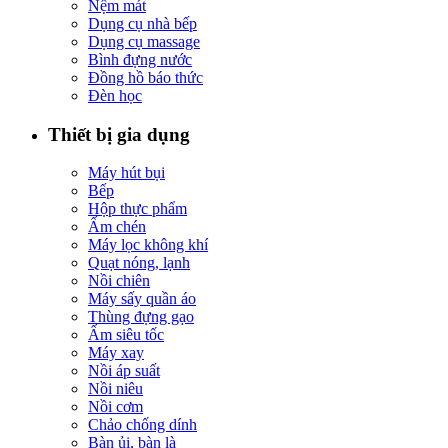
Nệm mát
Dụng cụ nhà bếp
Dụng cụ massage
Bình đựng nước
Đồng hồ báo thức
Đèn học
Thiết bị gia dụng
Máy hút bụi
Bếp
Hộp thực phẩm
Ấm chén
Máy lọc không khí
Quạt nóng, lạnh
Nồi chiên
Máy sấy quần áo
Thùng đựng gạo
Ấm siêu tốc
Máy xay
Nồi áp suất
Nồi niêu
Nồi cơm
Chảo chống dính
Bàn ủi, bàn là