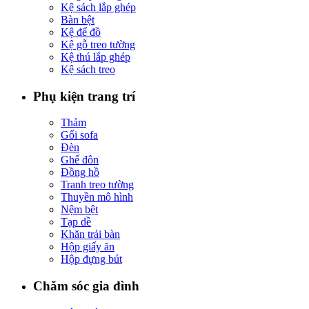
Kệ sách lắp ghép
Bàn bệt
Kệ để đồ
Kệ gỗ treo tường
Kệ thú lắp ghép
Kệ sách treo
Phụ kiện trang trí
Thảm
Gối sofa
Đèn
Ghế đôn
Đồng hồ
Tranh treo tường
Thuyền mô hình
Nệm bệt
Tạp dề
Khăn trải bàn
Hộp giấy ăn
Hộp đựng bút
Chăm sóc gia đình