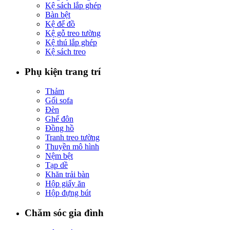
Kệ sách lắp ghép
Bàn bệt
Kệ để đồ
Kệ gỗ treo tường
Kệ thú lắp ghép
Kệ sách treo
Phụ kiện trang trí
Thảm
Gối sofa
Đèn
Ghế đôn
Đồng hồ
Tranh treo tường
Thuyền mô hình
Nệm bệt
Tạp dề
Khăn trải bàn
Hộp giấy ăn
Hộp đựng bút
Chăm sóc gia đình