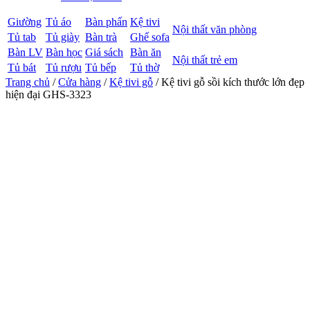
Giường
Tủ áo
Bàn phấn
Kệ tivi
Nội thất văn phòng
Tủ tab
Tủ giày
Bàn trà
Ghế sofa
Bàn LV
Bàn học
Giá sách
Bàn ăn
Nội thất trẻ em
Tủ bát
Tủ rượu
Tủ bếp
Tủ thờ
Trang chủ
/
Cửa hàng
/
Kệ tivi gỗ
/ Kệ tivi gỗ sồi kích thước lớn đẹp
hiện đại GHS-3323