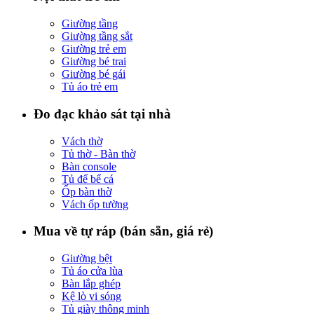
Giường tầng
Giường tầng sắt
Giường trẻ em
Giường bé trai
Giường bé gái
Tủ áo trẻ em
Đo đạc khảo sát tại nhà
Vách thờ
Tủ thờ - Bàn thờ
Bàn console
Tủ để bể cá
Ốp bàn thờ
Vách ốp tường
Mua về tự ráp (bán sẵn, giá rẻ)
Giường bệt
Tủ áo cửa lùa
Bàn lắp ghép
Kệ lò vi sóng
Tủ giày thông minh