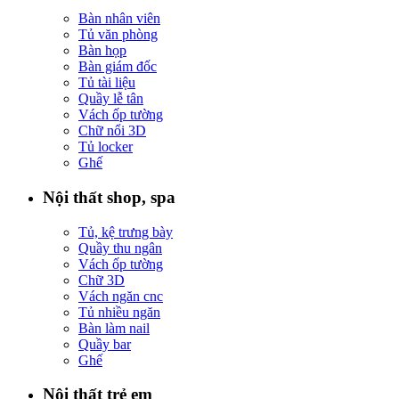
Bàn nhân viên
Tủ văn phòng
Bàn họp
Bàn giám đốc
Tủ tài liệu
Quầy lễ tân
Vách ốp tường
Chữ nổi 3D
Tủ locker
Ghế
Nội thất shop, spa
Tủ, kệ trưng bày
Quầy thu ngân
Vách ốp tường
Chữ 3D
Vách ngăn cnc
Tủ nhiều ngăn
Bàn làm nail
Quầy bar
Ghế
Nội thất trẻ em