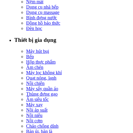
Nệm mát
Dụng cụ nhà bếp
Dụng cụ massage
Bình đựng nước
Đồng hồ báo thức
Đèn học
Thiết bị gia dụng
Máy hút bụi
Bếp
Hộp thực phẩm
Ấm chén
Máy lọc không khí
Quạt nóng, lạnh
Nồi chiên
Máy sấy quần áo
Thùng đựng gạo
Ấm siêu tốc
Máy xay
Nồi áp suất
Nồi niêu
Nồi cơm
Chảo chống dính
Bàn ủi, bàn là