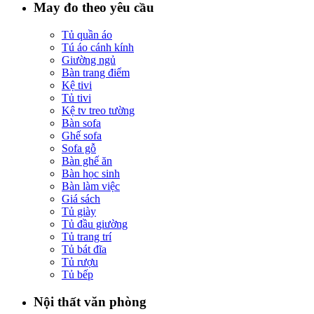
May đo theo yêu cầu
Tủ quần áo
Tú áo cánh kính
Giường ngủ
Bàn trang điểm
Kệ tivi
Tủ tivi
Kệ tv treo tường
Bàn sofa
Ghế sofa
Sofa gỗ
Bàn ghế ăn
Bàn học sinh
Bàn làm việc
Giá sách
Tủ giày
Tủ đầu giường
Tủ trang trí
Tủ bát đĩa
Tủ rượu
Tủ bếp
Nội thất văn phòng