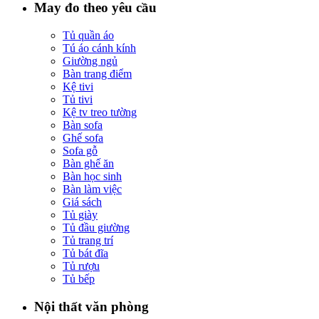
May đo theo yêu cầu
Tủ quần áo
Tú áo cánh kính
Giường ngủ
Bàn trang điểm
Kệ tivi
Tủ tivi
Kệ tv treo tường
Bàn sofa
Ghế sofa
Sofa gỗ
Bàn ghế ăn
Bàn học sinh
Bàn làm việc
Giá sách
Tủ giày
Tủ đầu giường
Tủ trang trí
Tủ bát đĩa
Tủ rượu
Tủ bếp
Nội thất văn phòng