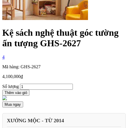
Kệ sách nghệ thuật góc tường
ấn tượng GHS-2627
4
Mã hàng: GHS-2627
4,100,000
₫
Số lượng
Thêm vào giỏ
Mua ngay
XƯỞNG MỘC - TỪ 2014