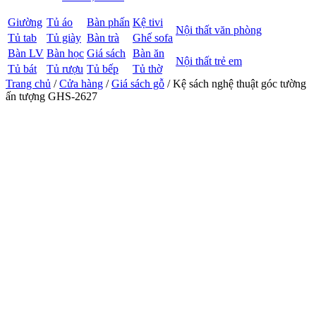
Giường
Tủ áo
Bàn phấn
Kệ tivi
Nội thất văn phòng
Tủ tab
Tủ giày
Bàn trà
Ghế sofa
Bàn LV
Bàn học
Giá sách
Bàn ăn
Nội thất trẻ em
Tủ bát
Tủ rượu
Tủ bếp
Tủ thờ
Trang chủ
/
Cửa hàng
/
Giá sách gỗ
/ Kệ sách nghệ thuật góc tường
ấn tượng GHS-2627