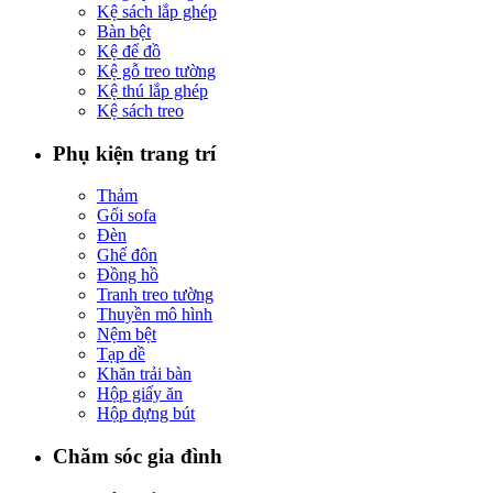
Kệ sách lắp ghép
Bàn bệt
Kệ để đồ
Kệ gỗ treo tường
Kệ thú lắp ghép
Kệ sách treo
Phụ kiện trang trí
Thảm
Gối sofa
Đèn
Ghế đôn
Đồng hồ
Tranh treo tường
Thuyền mô hình
Nệm bệt
Tạp dề
Khăn trải bàn
Hộp giấy ăn
Hộp đựng bút
Chăm sóc gia đình