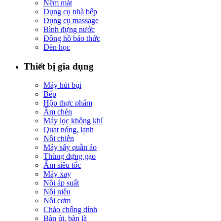
Nệm mát
Dụng cụ nhà bếp
Dụng cụ massage
Bình đựng nước
Đồng hồ báo thức
Đèn học
Thiết bị gia dụng
Máy hút bụi
Bếp
Hộp thực phẩm
Ấm chén
Máy lọc không khí
Quạt nóng, lạnh
Nồi chiên
Máy sấy quần áo
Thùng đựng gạo
Ấm siêu tốc
Máy xay
Nồi áp suất
Nồi niêu
Nồi cơm
Chảo chống dính
Bàn ủi, bàn là