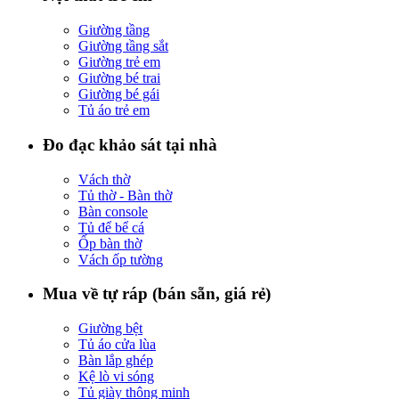
Giường tầng
Giường tầng sắt
Giường trẻ em
Giường bé trai
Giường bé gái
Tủ áo trẻ em
Đo đạc khảo sát tại nhà
Vách thờ
Tủ thờ - Bàn thờ
Bàn console
Tủ để bể cá
Ốp bàn thờ
Vách ốp tường
Mua về tự ráp (bán sẵn, giá rẻ)
Giường bệt
Tủ áo cửa lùa
Bàn lắp ghép
Kệ lò vi sóng
Tủ giày thông minh