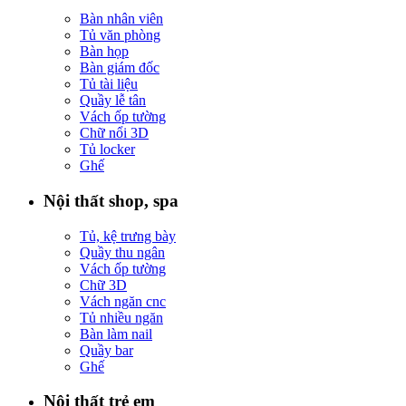
Bàn nhân viên
Tủ văn phòng
Bàn họp
Bàn giám đốc
Tủ tài liệu
Quầy lễ tân
Vách ốp tường
Chữ nổi 3D
Tủ locker
Ghế
Nội thất shop, spa
Tủ, kệ trưng bày
Quầy thu ngân
Vách ốp tường
Chữ 3D
Vách ngăn cnc
Tủ nhiều ngăn
Bàn làm nail
Quầy bar
Ghế
Nội thất trẻ em