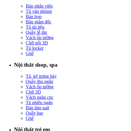
Bàn nhân viên
Tủ văn phòng
Bàn họp
Bàn giám đốc
Tủ tài liệu
Quầy lễ tân
Vách ốp tường
Chữ nổi 3D
Tủ locker
Ghế
Nội thất shop, spa
Tủ, kệ trưng bày
Quầy thu ngân
Vách ốp tường
Chữ 3D
Vách ngăn cnc
Tủ nhiều ngăn
Bàn làm nail
Quầy bar
Ghế
Nội thất trẻ em