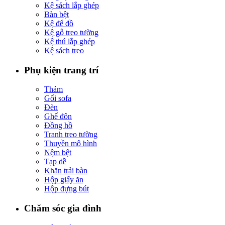
Kệ sách lắp ghép
Bàn bệt
Kệ để đồ
Kệ gỗ treo tường
Kệ thú lắp ghép
Kệ sách treo
Phụ kiện trang trí
Thảm
Gối sofa
Đèn
Ghế đôn
Đồng hồ
Tranh treo tường
Thuyền mô hình
Nệm bệt
Tạp dề
Khăn trải bàn
Hộp giấy ăn
Hộp đựng bút
Chăm sóc gia đình