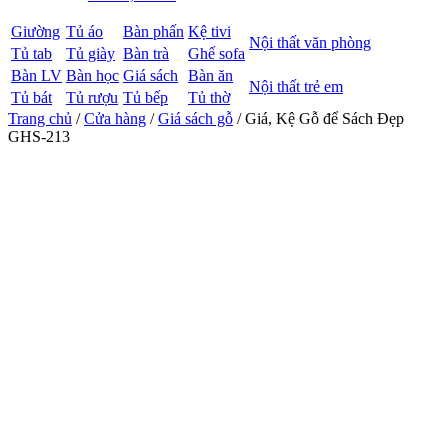
Giường
Tủ áo
Bàn phấn
Kệ tivi
Nội thất văn phòng
Tủ tab
Tủ giày
Bàn trà
Ghế sofa
Bàn LV
Bàn học
Giá sách
Bàn ăn
Nội thất trẻ em
Tủ bát
Tủ rượu
Tủ bếp
Tủ thờ
Trang chủ
/
Cửa hàng
/
Giá sách gỗ
/ Giá, Kệ Gỗ để Sách Đẹp
GHS-213