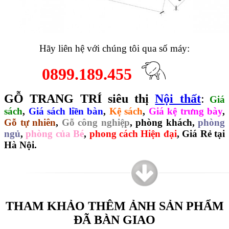
Hãy liên hệ với chúng tôi qua số máy:
0899.189.455
GỖ TRANG TRÍ siêu thị
Nội thất
:
Giá
sách
,
Giá sách liền bàn
,
Kệ sách
,
Giá kệ trưng bày
,
Gỗ tự nhiên
,
Gỗ công nghiệp
,
phòng khách
,
phòng
ngủ
,
phòng của Bé
,
phong cách Hiện đại
,
Giá Rẻ tại
Hà Nội.
THAM KHẢO THÊM ẢNH SẢN PHẨM
ĐÃ BÀN GIAO