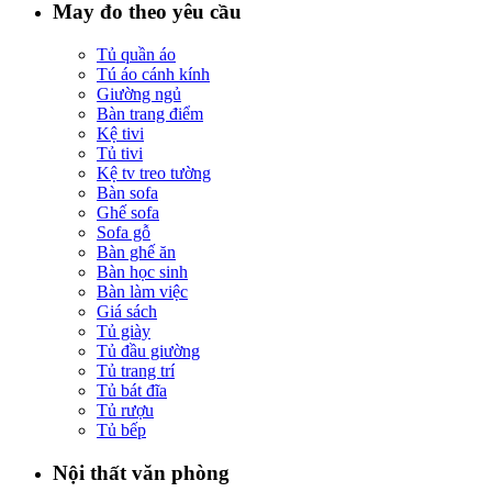
May đo theo yêu cầu
Tủ quần áo
Tú áo cánh kính
Giường ngủ
Bàn trang điểm
Kệ tivi
Tủ tivi
Kệ tv treo tường
Bàn sofa
Ghế sofa
Sofa gỗ
Bàn ghế ăn
Bàn học sinh
Bàn làm việc
Giá sách
Tủ giày
Tủ đầu giường
Tủ trang trí
Tủ bát đĩa
Tủ rượu
Tủ bếp
Nội thất văn phòng