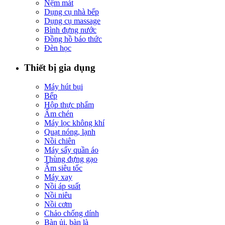
Nệm mát
Dụng cụ nhà bếp
Dụng cụ massage
Bình đựng nước
Đồng hồ báo thức
Đèn học
Thiết bị gia dụng
Máy hút bụi
Bếp
Hộp thực phẩm
Ấm chén
Máy lọc không khí
Quạt nóng, lạnh
Nồi chiên
Máy sấy quần áo
Thùng đựng gạo
Ấm siêu tốc
Máy xay
Nồi áp suất
Nồi niêu
Nồi cơm
Chảo chống dính
Bàn ủi, bàn là