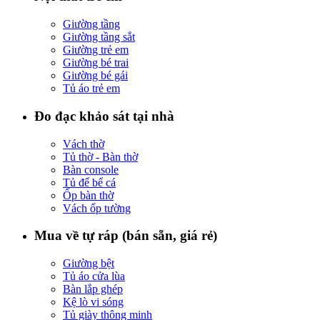
Giường tầng
Giường tầng sắt
Giường trẻ em
Giường bé trai
Giường bé gái
Tủ áo trẻ em
Đo đạc khảo sát tại nhà
Vách thờ
Tủ thờ - Bàn thờ
Bàn console
Tủ để bể cá
Ốp bàn thờ
Vách ốp tường
Mua về tự ráp (bán sẵn, giá rẻ)
Giường bệt
Tủ áo cửa lùa
Bàn lắp ghép
Kệ lò vi sóng
Tủ giày thông minh