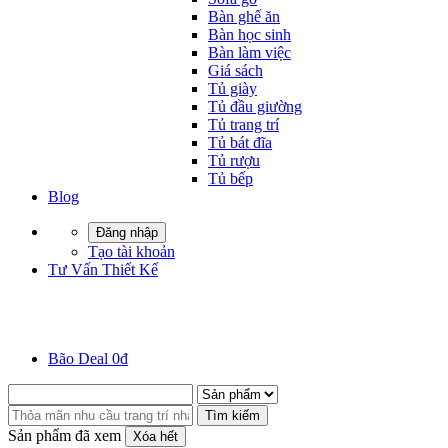
Bàn ghế ăn
Bàn học sinh
Bàn làm việc
Giá sách
Tủ giày
Tủ đầu giường
Tủ trang trí
Tủ bát đĩa
Tủ rượu
Tủ bếp
Blog
Đăng nhập
Tạo tài khoản
Tư Vấn Thiết Kế
Bão Deal 0đ
Tìm kiếm
Sản phẩm đã xem
Xóa hết