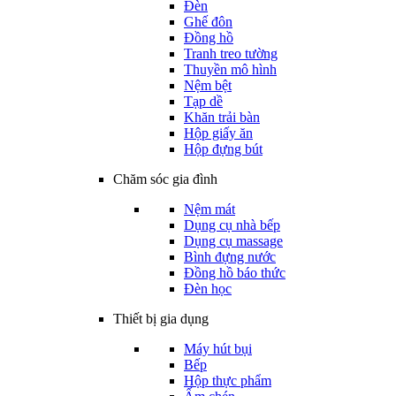
Đèn
Ghế đôn
Đồng hồ
Tranh treo tường
Thuyền mô hình
Nệm bệt
Tạp dề
Khăn trải bàn
Hộp giấy ăn
Hộp đựng bút
Chăm sóc gia đình
Nệm mát
Dụng cụ nhà bếp
Dụng cụ massage
Bình đựng nước
Đồng hồ báo thức
Đèn học
Thiết bị gia dụng
Máy hút bụi
Bếp
Hộp thực phẩm