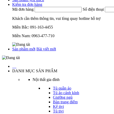
Kiểm tra đơn hàng
Mã đơn hàng
Số điện thoại
Khách cần thêm thông tin, vui lòng quay hotline hỗ trợ
Miền Bắc:
091-163-4455
Miền Nam:
0963-477-710
Sản phẩm mới
Bài viết mới
…
DANH MỤC SẢN PHẨM
Nội thất gia đình
Tủ quần áo
Tú áo cánh kính
Giường ngủ
Bàn trang điểm
Kệ tivi
Tủ tivi