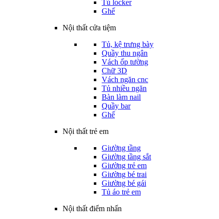
Tủ locker
Ghế
Nội thất cửa tiệm
Tủ, kệ trưng bày
Quầy thu ngân
Vách ốp tường
Chữ 3D
Vách ngăn cnc
Tủ nhiều ngăn
Bàn làm nail
Quầy bar
Ghế
Nội thất trẻ em
Giường tầng
Giường tầng sắt
Giường trẻ em
Giường bé trai
Giường bé gái
Tủ áo trẻ em
Nội thất điểm nhấn