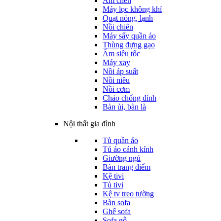
Ấm chén
Máy lọc không khí
Quạt nóng, lạnh
Nồi chiên
Máy sấy quần áo
Thùng đựng gạo
Ấm siêu tốc
Máy xay
Nồi áp suất
Nồi niêu
Nồi cơm
Chảo chống dính
Bàn ủi, bàn là
Nội thất gia đình
Tủ quần áo
Tú áo cánh kính
Giường ngủ
Bàn trang điểm
Kệ tivi
Tủ tivi
Kệ tv treo tường
Bàn sofa
Ghế sofa
Sofa gỗ