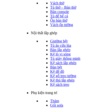
Vách thờ
Tủ thờ – Bàn thờ
Bàn console
Tủ để bể cá
Ốp bàn thờ
Vách ốp tường
Nội thất lắp ghép
Giường bệt
Tủ áo cửa lùa
Bàn lắp ghép
Kệ lò vi sóng
Tủ giày thông minh
Kệ sách lắp ghép
Bàn bệt
Kệ để đồ
Kệ gỗ treo tường
Kệ thú lắp ghép
Kệ sách treo
Phụ kiện trang trí
Thảm
Gối sofa