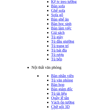
Kệ tv treo tường
Bàn sofa
Ghế sofa
Sofa gỗ
Bàn ghế ăn
Bàn học sinh
Bàn làm việc
Giá sách
Tủ giày
Tủ đầu giường
Tủ trang trí
Tủ bát đĩa
Tủ rượu
Tủ bếp
Nội thất văn phòng
Bàn nhân viên
Tủ văn phòng
Bàn họp
Bàn giám đốc
Tủ tài liệu
Quầy lễ tân
Vách ốp tường
Chữ nổi 3D