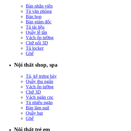
Bàn nhân viên
Tủ văn phòng
Bàn họp
Bàn giám đốc
Tủ tài liệu
Quầy lễ tân
Vách ốp tường
Chữ nổi 3D
Tủ locker
Ghế
Nội thất shop, spa
Tủ, kệ trưng bày
Quầy thu ngân
Vách ốp tường
Chữ 3D
Vách ngăn cnc
Tủ nhiều ngăn
Bàn làm nail
Quầy bar
Ghế
Nội thất trẻ em