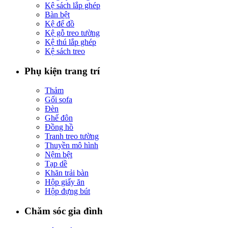
Kệ sách lắp ghép
Bàn bệt
Kệ để đồ
Kệ gỗ treo tường
Kệ thú lắp ghép
Kệ sách treo
Phụ kiện trang trí
Thảm
Gối sofa
Đèn
Ghế đôn
Đồng hồ
Tranh treo tường
Thuyền mô hình
Nệm bệt
Tạp dề
Khăn trải bàn
Hộp giấy ăn
Hộp đựng bút
Chăm sóc gia đình