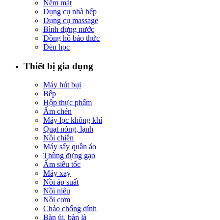
Nệm mát
Dụng cụ nhà bếp
Dụng cụ massage
Bình đựng nước
Đồng hồ báo thức
Đèn học
Thiết bị gia dụng
Máy hút bụi
Bếp
Hộp thực phẩm
Ấm chén
Máy lọc không khí
Quạt nóng, lạnh
Nồi chiên
Máy sấy quần áo
Thùng đựng gạo
Ấm siêu tốc
Máy xay
Nồi áp suất
Nồi niêu
Nồi cơm
Chảo chống dính
Bàn ủi, bàn là