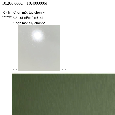
10,200,000
₫
–
10,400,000
₫
Kích
thước
Lọt nệm 1m6x2m