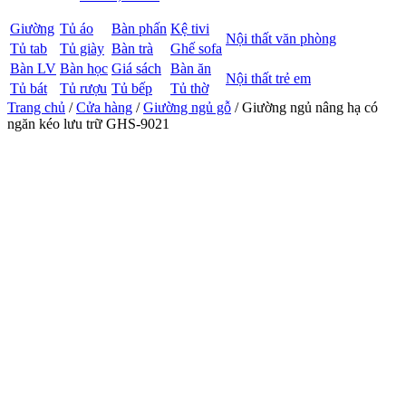
Giường
Tủ áo
Bàn phấn
Kệ tivi
Nội thất văn phòng
Tủ tab
Tủ giày
Bàn trà
Ghế sofa
Bàn LV
Bàn học
Giá sách
Bàn ăn
Nội thất trẻ em
Tủ bát
Tủ rượu
Tủ bếp
Tủ thờ
Trang chủ
/
Cửa hàng
/
Giường ngủ gỗ
/ Giường ngủ nâng hạ có
ngăn kéo lưu trữ GHS-9021