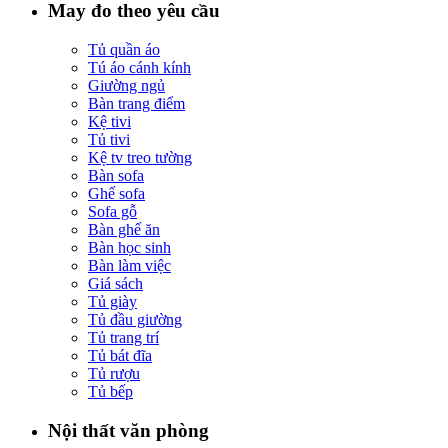
May đo theo yêu cầu
Tủ quần áo
Tú áo cánh kính
Giường ngủ
Bàn trang điểm
Kệ tivi
Tủ tivi
Kệ tv treo tường
Bàn sofa
Ghế sofa
Sofa gỗ
Bàn ghế ăn
Bàn học sinh
Bàn làm việc
Giá sách
Tủ giày
Tủ đầu giường
Tủ trang trí
Tủ bát đĩa
Tủ rượu
Tủ bếp
Nội thất văn phòng