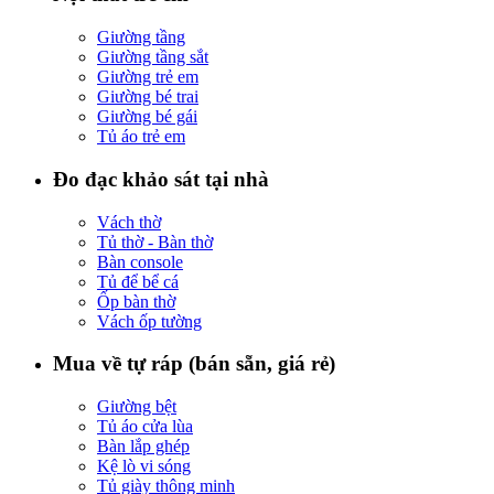
Giường tầng
Giường tầng sắt
Giường trẻ em
Giường bé trai
Giường bé gái
Tủ áo trẻ em
Đo đạc khảo sát tại nhà
Vách thờ
Tủ thờ - Bàn thờ
Bàn console
Tủ để bể cá
Ốp bàn thờ
Vách ốp tường
Mua về tự ráp (bán sẵn, giá rẻ)
Giường bệt
Tủ áo cửa lùa
Bàn lắp ghép
Kệ lò vi sóng
Tủ giày thông minh