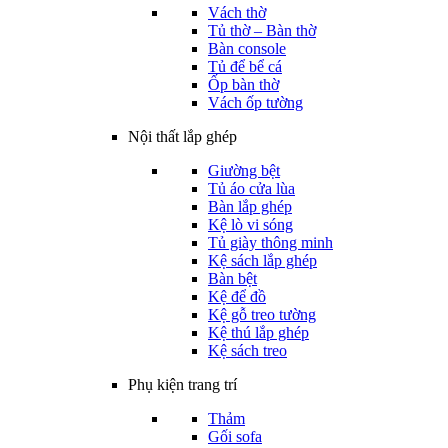
Vách thờ
Tủ thờ – Bàn thờ
Bàn console
Tủ để bể cá
Ốp bàn thờ
Vách ốp tường
Nội thất lắp ghép
Giường bệt
Tủ áo cửa lùa
Bàn lắp ghép
Kệ lò vi sóng
Tủ giày thông minh
Kệ sách lắp ghép
Bàn bệt
Kệ để đồ
Kệ gỗ treo tường
Kệ thú lắp ghép
Kệ sách treo
Phụ kiện trang trí
Thảm
Gối sofa