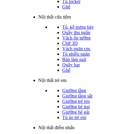
Tủ locker
Ghế
Nội thất cửa tiệm
Tủ, kệ trưng bày
Quầy thu ngân
Vách ốp tường
Chữ 3D
Vách ngăn cnc
Tủ nhiều ngăn
Bàn làm nail
Quầy bar
Ghế
Nội thất trẻ em
Giường tầng
Giường tầng sắt
Giường trẻ em
Giường bé trai
Giường bé gái
Tủ áo trẻ em
Nội thất điểm nhấn