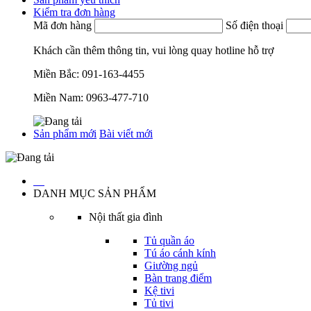
Kiểm tra đơn hàng
Mã đơn hàng
Số điện thoại
Khách cần thêm thông tin, vui lòng quay hotline hỗ trợ
Miền Bắc:
091-163-4455
Miền Nam:
0963-477-710
Sản phẩm mới
Bài viết mới
…
DANH MỤC SẢN PHẨM
Nội thất gia đình
Tủ quần áo
Tú áo cánh kính
Giường ngủ
Bàn trang điểm
Kệ tivi
Tủ tivi