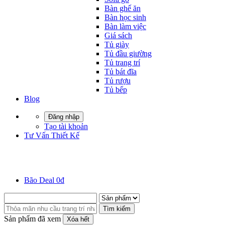
Bàn ghế ăn
Bàn học sinh
Bàn làm việc
Giá sách
Tủ giày
Tủ đầu giường
Tủ trang trí
Tủ bát đĩa
Tủ rượu
Tủ bếp
Blog
Đăng nhập
Tạo tài khoản
Tư Vấn Thiết Kế
Bão Deal 0đ
Tìm kiếm
Sản phẩm đã xem
Xóa hết