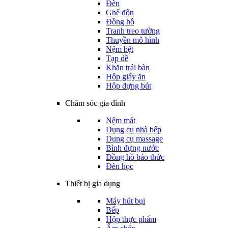
Đèn
Ghế đôn
Đồng hồ
Tranh treo tường
Thuyền mô hình
Nệm bệt
Tạp dề
Khăn trải bàn
Hộp giấy ăn
Hộp đựng bút
Chăm sóc gia đình
Nệm mát
Dụng cụ nhà bếp
Dụng cụ massage
Bình đựng nước
Đồng hồ báo thức
Đèn học
Thiết bị gia dụng
Máy hút bụi
Bếp
Hộp thực phẩm