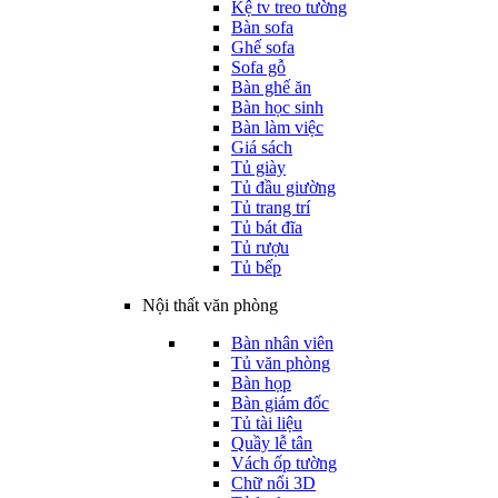
Kệ tv treo tường
Bàn sofa
Ghế sofa
Sofa gỗ
Bàn ghế ăn
Bàn học sinh
Bàn làm việc
Giá sách
Tủ giày
Tủ đầu giường
Tủ trang trí
Tủ bát đĩa
Tủ rượu
Tủ bếp
Nội thất văn phòng
Bàn nhân viên
Tủ văn phòng
Bàn họp
Bàn giám đốc
Tủ tài liệu
Quầy lễ tân
Vách ốp tường
Chữ nổi 3D