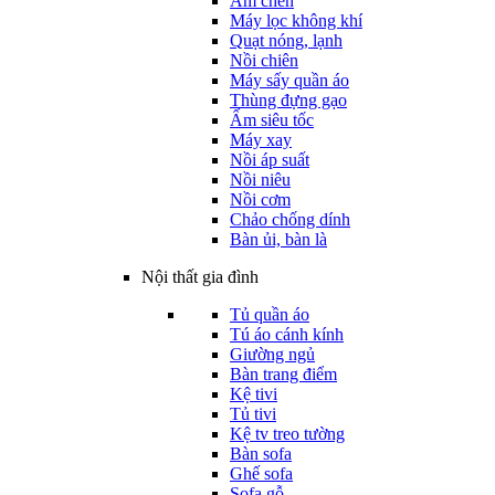
Ấm chén
Máy lọc không khí
Quạt nóng, lạnh
Nồi chiên
Máy sấy quần áo
Thùng đựng gạo
Ấm siêu tốc
Máy xay
Nồi áp suất
Nồi niêu
Nồi cơm
Chảo chống dính
Bàn ủi, bàn là
Nội thất gia đình
Tủ quần áo
Tú áo cánh kính
Giường ngủ
Bàn trang điểm
Kệ tivi
Tủ tivi
Kệ tv treo tường
Bàn sofa
Ghế sofa
Sofa gỗ