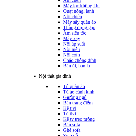
Ấm chén
Máy lọc không khí
Quạt nóng, lạnh
Nồi chiên
Máy sấy quần áo
Thùng đựng gạo
Ấm siêu tốc
Máy xay
Nồi áp suất
Nồi niêu
Nồi cơm
Chảo chống dính
Bàn ủi, bàn là
Nội thất gia đình
Tủ quần áo
Tú áo cánh kính
Giường ngủ
Bàn trang điểm
Kệ tivi
Tủ tivi
Kệ tv treo tường
Bàn sofa
Ghế sofa
Sofa gỗ