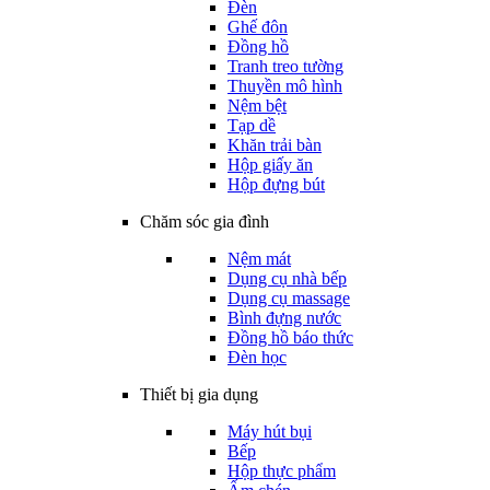
Đèn
Ghế đôn
Đồng hồ
Tranh treo tường
Thuyền mô hình
Nệm bệt
Tạp dề
Khăn trải bàn
Hộp giấy ăn
Hộp đựng bút
Chăm sóc gia đình
Nệm mát
Dụng cụ nhà bếp
Dụng cụ massage
Bình đựng nước
Đồng hồ báo thức
Đèn học
Thiết bị gia dụng
Máy hút bụi
Bếp
Hộp thực phẩm