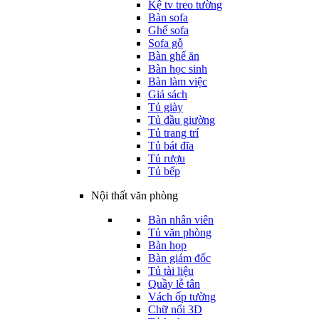
Kệ tv treo tường
Bàn sofa
Ghế sofa
Sofa gỗ
Bàn ghế ăn
Bàn học sinh
Bàn làm việc
Giá sách
Tủ giày
Tủ đầu giường
Tủ trang trí
Tủ bát đĩa
Tủ rượu
Tủ bếp
Nội thất văn phòng
Bàn nhân viên
Tủ văn phòng
Bàn họp
Bàn giám đốc
Tủ tài liệu
Quầy lễ tân
Vách ốp tường
Chữ nổi 3D