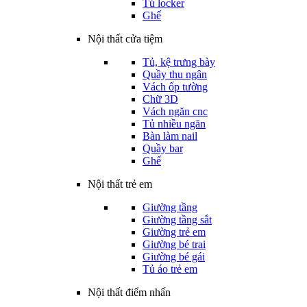
Tủ locker
Ghế
Nội thất cửa tiệm
Tủ, kệ trưng bày
Quầy thu ngân
Vách ốp tường
Chữ 3D
Vách ngăn cnc
Tủ nhiều ngăn
Bàn làm nail
Quầy bar
Ghế
Nội thất trẻ em
Giường tầng
Giường tầng sắt
Giường trẻ em
Giường bé trai
Giường bé gái
Tủ áo trẻ em
Nội thất điểm nhấn