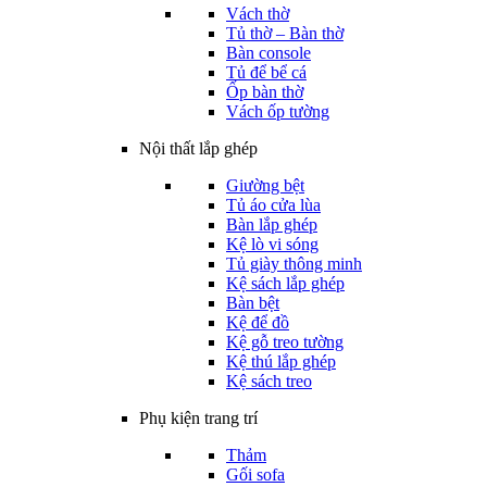
Vách thờ
Tủ thờ – Bàn thờ
Bàn console
Tủ để bể cá
Ốp bàn thờ
Vách ốp tường
Nội thất lắp ghép
Giường bệt
Tủ áo cửa lùa
Bàn lắp ghép
Kệ lò vi sóng
Tủ giày thông minh
Kệ sách lắp ghép
Bàn bệt
Kệ để đồ
Kệ gỗ treo tường
Kệ thú lắp ghép
Kệ sách treo
Phụ kiện trang trí
Thảm
Gối sofa