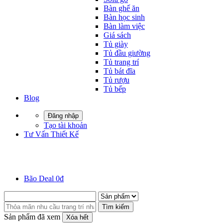
Bàn ghế ăn
Bàn học sinh
Bàn làm việc
Giá sách
Tủ giày
Tủ đầu giường
Tủ trang trí
Tủ bát đĩa
Tủ rượu
Tủ bếp
Blog
Đăng nhập
Tạo tài khoản
Tư Vấn Thiết Kế
Bão Deal 0đ
Tìm kiếm
Sản phẩm đã xem
Xóa hết