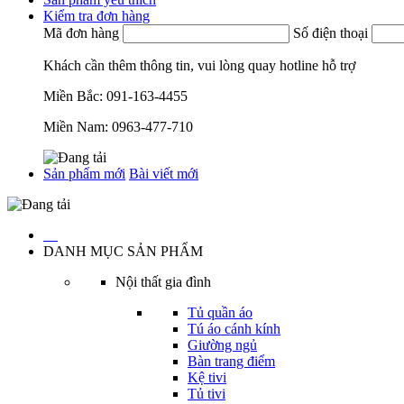
Kiểm tra đơn hàng
Mã đơn hàng
Số điện thoại
Khách cần thêm thông tin, vui lòng quay hotline hỗ trợ
Miền Bắc:
091-163-4455
Miền Nam:
0963-477-710
Sản phẩm mới
Bài viết mới
…
DANH MỤC SẢN PHẨM
Nội thất gia đình
Tủ quần áo
Tú áo cánh kính
Giường ngủ
Bàn trang điểm
Kệ tivi
Tủ tivi