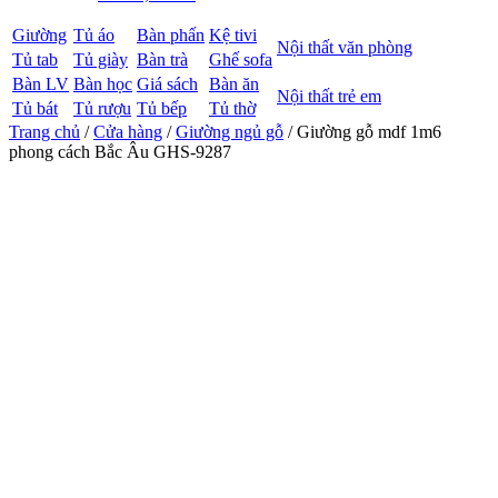
Giường
Tủ áo
Bàn phấn
Kệ tivi
Nội thất văn phòng
Tủ tab
Tủ giày
Bàn trà
Ghế sofa
Bàn LV
Bàn học
Giá sách
Bàn ăn
Nội thất trẻ em
Tủ bát
Tủ rượu
Tủ bếp
Tủ thờ
Trang chủ
/
Cửa hàng
/
Giường ngủ gỗ
/ Giường gỗ mdf 1m6
phong cách Bắc Âu GHS-9287