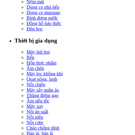
Nệm mát
Dụng cụ nhà bếp
Dụng cụ massage
Bình đựng nước
Đồng hồ báo thức
Đèn học
Thiết bị gia dụng
Máy hút bụi
Bếp
Hộp thực phẩm
Ấm chén
Máy lọc không khí
Quạt nóng, lạnh
Nồi chiên
Máy sấy quần áo
Thùng đựng gạo
Ấm siêu tốc
Máy xay
Nồi áp suất
Nồi niêu
Nồi cơm
Chảo chống dính
Bàn ủi, bàn là