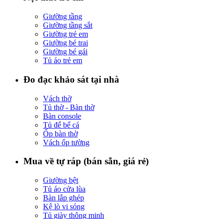
Giường tầng
Giường tầng sắt
Giường trẻ em
Giường bé trai
Giường bé gái
Tủ áo trẻ em
Đo đạc khảo sát tại nhà
Vách thờ
Tủ thờ - Bàn thờ
Bàn console
Tủ để bể cá
Ốp bàn thờ
Vách ốp tường
Mua về tự ráp (bán sẵn, giá rẻ)
Giường bệt
Tủ áo cửa lùa
Bàn lắp ghép
Kệ lò vi sóng
Tủ giày thông minh