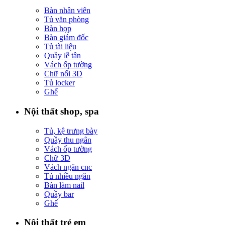
Bàn nhân viên
Tủ văn phòng
Bàn họp
Bàn giám đốc
Tủ tài liệu
Quầy lễ tân
Vách ốp tường
Chữ nổi 3D
Tủ locker
Ghế
Nội thất shop, spa
Tủ, kệ trưng bày
Quầy thu ngân
Vách ốp tường
Chữ 3D
Vách ngăn cnc
Tủ nhiều ngăn
Bàn làm nail
Quầy bar
Ghế
Nội thất trẻ em