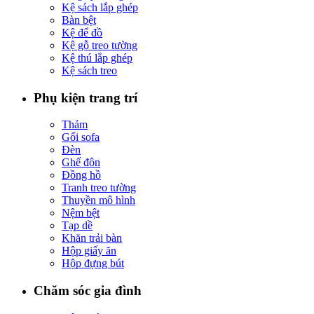
Kệ sách lắp ghép
Bàn bệt
Kệ để đồ
Kệ gỗ treo tường
Kệ thú lắp ghép
Kệ sách treo
Phụ kiện trang trí
Thảm
Gối sofa
Đèn
Ghế đôn
Đồng hồ
Tranh treo tường
Thuyền mô hình
Nệm bệt
Tạp dề
Khăn trải bàn
Hộp giấy ăn
Hộp đựng bút
Chăm sóc gia đình