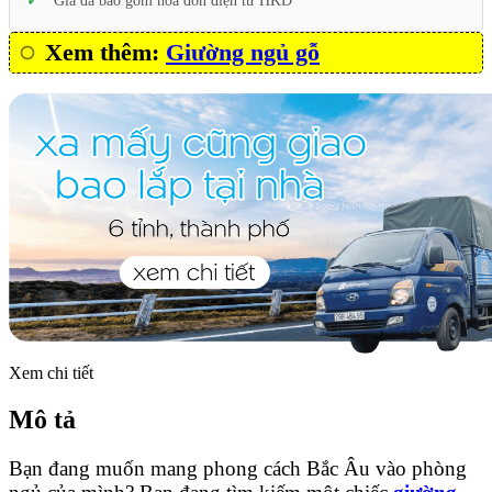
Giá đã bao gồm hóa đơn điện tử HKD
Xem thêm:
Giường ngủ gỗ
Xem chi tiết
Mô tả
Bạn đang muốn mang phong cách Bắc Âu vào phòng