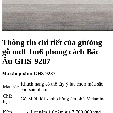
Thông tin chi tiết của giường
gỗ mdf 1m6 phong cách Bắc
Âu GHS-9287
Mã sản phẩm:
GHS-9287
Khách hàng có thể tùy ý lựa chọn màu sắc
Màu sắc
cho sản phẩm
Chất
Gỗ MDF lõi xanh chống ẩm phủ Melamine
liệu
Kích
Lọt nệm 1,6x2m giá 7
.700.000 vnđ