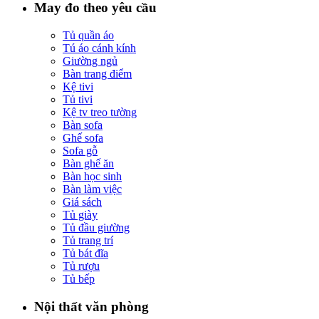
May đo theo yêu cầu
Tủ quần áo
Tú áo cánh kính
Giường ngủ
Bàn trang điểm
Kệ tivi
Tủ tivi
Kệ tv treo tường
Bàn sofa
Ghế sofa
Sofa gỗ
Bàn ghế ăn
Bàn học sinh
Bàn làm việc
Giá sách
Tủ giày
Tủ đầu giường
Tủ trang trí
Tủ bát đĩa
Tủ rượu
Tủ bếp
Nội thất văn phòng