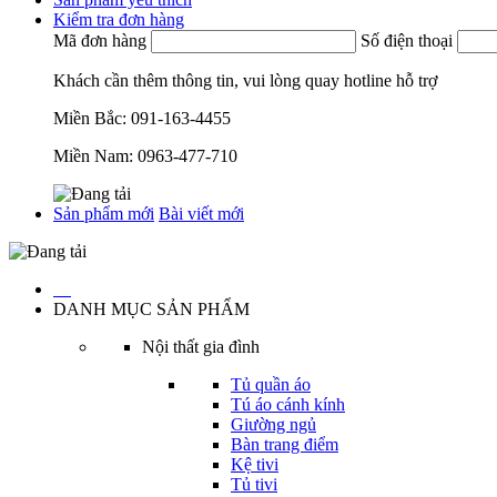
Kiểm tra đơn hàng
Mã đơn hàng
Số điện thoại
Khách cần thêm thông tin, vui lòng quay hotline hỗ trợ
Miền Bắc:
091-163-4455
Miền Nam:
0963-477-710
Sản phẩm mới
Bài viết mới
…
DANH MỤC SẢN PHẨM
Nội thất gia đình
Tủ quần áo
Tú áo cánh kính
Giường ngủ
Bàn trang điểm
Kệ tivi
Tủ tivi