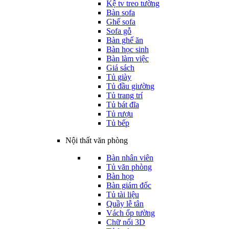
Kệ tv treo tường
Bàn sofa
Ghế sofa
Sofa gỗ
Bàn ghế ăn
Bàn học sinh
Bàn làm việc
Giá sách
Tủ giày
Tủ đầu giường
Tủ trang trí
Tủ bát đĩa
Tủ rượu
Tủ bếp
Nội thất văn phòng
Bàn nhân viên
Tủ văn phòng
Bàn họp
Bàn giám đốc
Tủ tài liệu
Quầy lễ tân
Vách ốp tường
Chữ nổi 3D