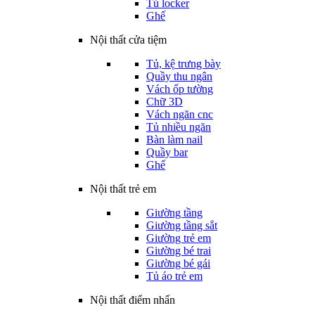
Tủ locker
Ghế
Nội thất cửa tiệm
Tủ, kệ trưng bày
Quầy thu ngân
Vách ốp tường
Chữ 3D
Vách ngăn cnc
Tủ nhiều ngăn
Bàn làm nail
Quầy bar
Ghế
Nội thất trẻ em
Giường tầng
Giường tầng sắt
Giường trẻ em
Giường bé trai
Giường bé gái
Tủ áo trẻ em
Nội thất điểm nhấn