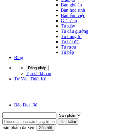
Bàn ghế ăn
Bàn học sinh
Bàn làm việc
Giá sách
Tủ giày
Tủ đầu giường
Tủ trang trí
Tủ bát đĩa
Tủ rượu
Tủ bếp
Blog
Đăng nhập
Tạo tài khoản
Tư Vấn Thiết Kế
Bão Deal 0đ
Tìm kiếm
Sản phẩm đã xem
Xóa hết