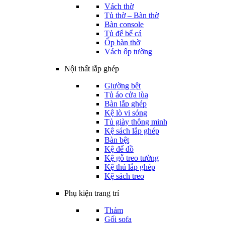
Vách thờ
Tủ thờ – Bàn thờ
Bàn console
Tủ để bể cá
Ốp bàn thờ
Vách ốp tường
Nội thất lắp ghép
Giường bệt
Tủ áo cửa lùa
Bàn lắp ghép
Kệ lò vi sóng
Tủ giày thông minh
Kệ sách lắp ghép
Bàn bệt
Kệ để đồ
Kệ gỗ treo tường
Kệ thú lắp ghép
Kệ sách treo
Phụ kiện trang trí
Thảm
Gối sofa