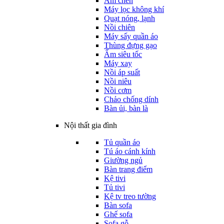
Ấm chén
Máy lọc không khí
Quạt nóng, lạnh
Nồi chiên
Máy sấy quần áo
Thùng đựng gạo
Ấm siêu tốc
Máy xay
Nồi áp suất
Nồi niêu
Nồi cơm
Chảo chống dính
Bàn ủi, bàn là
Nội thất gia đình
Tủ quần áo
Tú áo cánh kính
Giường ngủ
Bàn trang điểm
Kệ tivi
Tủ tivi
Kệ tv treo tường
Bàn sofa
Ghế sofa
Sofa gỗ