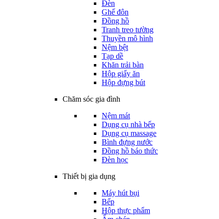
Đèn
Ghế đôn
Đồng hồ
Tranh treo tường
Thuyền mô hình
Nệm bệt
Tạp dề
Khăn trải bàn
Hộp giấy ăn
Hộp đựng bút
Chăm sóc gia đình
Nệm mát
Dụng cụ nhà bếp
Dụng cụ massage
Bình đựng nước
Đồng hồ báo thức
Đèn học
Thiết bị gia dụng
Máy hút bụi
Bếp
Hộp thực phẩm